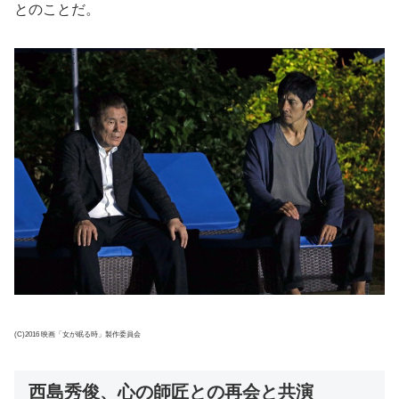
とのことだ。
(C)2016 映画「女が眠る時」製作委員会
西島秀俊、心の師匠との再会と共演