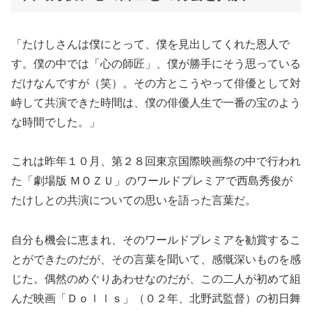
「たけしさんは僕にとって、僕を見出してくれた恩人で
す。僕の中では「心の師匠」、僕が勝手にそう思っている
だけなんですが（笑）。その方とこうやって俳優として対
峙して共演できた時間は、僕の俳優人生で一番の宝のよう
な時間でした。」
これは昨年１０月、第２８回東京国際映画祭の中で行われ
た「劇場版 ＭＯＺＵ」のワールドプレミアで西島秀俊が
たけしとの共演についての思いを語った言葉だ。
自分も機会に恵まれ、そのワールドプレミアを勧賞するこ
とができたのだが、その言葉を聞いて、感慨深いものを感
じた。偶然のめぐりあわせなのだが、この二人が初めて組
んだ映画「Ｄｏｌｌｓ」（０２年、北野武監督）の初日舞