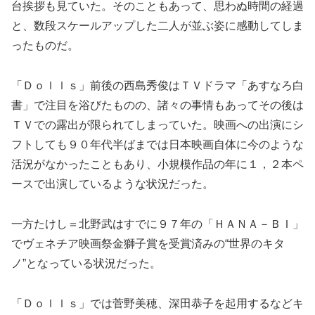
台挨拶も見ていた。そのこともあって、思わぬ時間の経過
と、数段スケールアップした二人が並ぶ姿に感動してしま
ったものだ。
「Ｄｏｌｌｓ」前後の西島秀俊はＴＶドラマ「あすなろ白
書」で注目を浴びたものの、諸々の事情もあってその後は
ＴＶでの露出が限られてしまっていた。映画への出演にシ
フトしても９０年代半ばまでは日本映画自体に今のような
活況がなかったこともあり、小規模作品の年に１，２本ペ
ースで出演しているような状況だった。
一方たけし＝北野武はすでに９７年の「ＨＡＮＡ－ＢＩ」
でヴェネチア映画祭金獅子賞を受賞済みの“世界のキタ
ノ”となっている状況だった。
「Ｄｏｌｌｓ」では菅野美穂、深田恭子を起用するなどキ