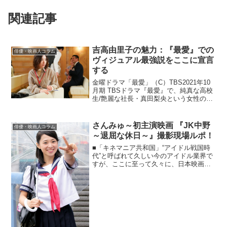
関連記事
吉高由里子の魅力：『最愛』での
俳優・映画人コラム
ヴィジュアル最強説をここに宣言
する
金曜ドラマ「最愛」（C）TBS2021年10
月期 TBSドラマ『最愛』で、純真な高校
生/艶麗な社長・真田梨央という女性の過
去/現在を演じる、吉高由里子。本ドラマ
のプロデューサー＆演出家は、『夜行観
覧車』、『Nのために』、『リバース』、
さんみゅ～初主演映画 『JK中野
俳優・映画人コラム
『私 ...
～退屈な休日～』撮影現場ルポ！
■「キネマニア共和国」“アイドル戦国時
代”と呼ばれて久しい今のアイドル業界で
すが、ここに至って久々に、日本映画界
が誇る80年代アイドル映画の香りをたた
えた作品が誕生しそうな予感です。《キ
ネマニア共和国～レインボー通りの映画
街 vol.45》...