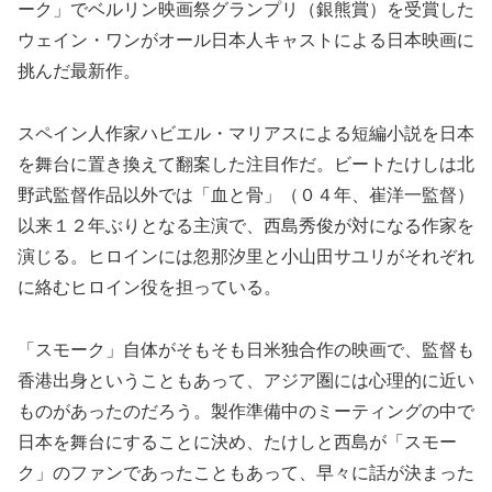
ーク」でベルリン映画祭グランプリ（銀熊賞）を受賞した
ウェイン・ワンがオール日本人キャストによる日本映画に
挑んだ最新作。
スペイン人作家ハビエル・マリアスによる短編小説を日本
を舞台に置き換えて翻案した注目作だ。ビートたけしは北
野武監督作品以外では「血と骨」（０４年、崔洋一監督）
以来１２年ぶりとなる主演で、西島秀俊が対になる作家を
演じる。ヒロインには忽那汐里と小山田サユリがそれぞれ
に絡むヒロイン役を担っている。
「スモーク」自体がそもそも日米独合作の映画で、監督も
香港出身ということもあって、アジア圏には心理的に近い
ものがあったのだろう。製作準備中のミーティングの中で
日本を舞台にすることに決め、たけしと西島が「スモー
ク」のファンであったこともあって、早々に話が決まった