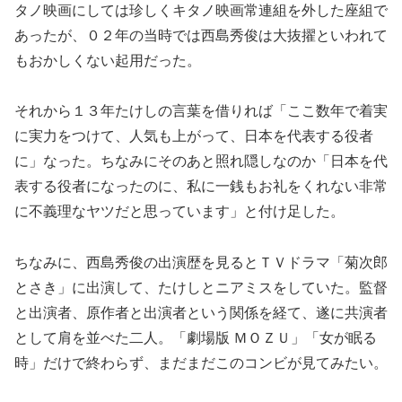
タノ映画にしては珍しくキタノ映画常連組を外した座組で
あったが、０２年の当時では西島秀俊は大抜擢といわれて
もおかしくない起用だった。
それから１３年たけしの言葉を借りれば「ここ数年で着実
に実力をつけて、人気も上がって、日本を代表する役者
に」なった。ちなみにそのあと照れ隠しなのか「日本を代
表する役者になったのに、私に一銭もお礼をくれない非常
に不義理なヤツだと思っています」と付け足した。
ちなみに、西島秀俊の出演歴を見るとＴＶドラマ「菊次郎
とさき」に出演して、たけしとニアミスをしていた。監督
と出演者、原作者と出演者という関係を経て、遂に共演者
として肩を並べた二人。「劇場版 ＭＯＺＵ」「女が眠る
時」だけで終わらず、まだまだこのコンビが見てみたい。