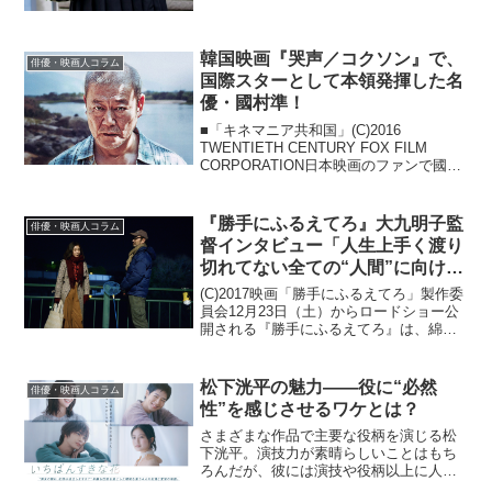
韓国映画『哭声／コクソン』で、
俳優・映画人コラム
国際スターとして本領発揮した名
優・國村準！
■「キネマニア共和国」(C)2016
TWENTIETH CENTURY FOX FILM
CORPORATION日本映画のファンで國村
準の存在を知らない人なんてそうそうい
ないだろうと思われます。どんな作品で
もどんな役で印象深くもアクの濃い...
『勝手にふるえてろ』大九明子監
俳優・映画人コラム
督インタビュー「人生上手く渡り
切れてない全ての“人間”に向け
て…」
(C)2017映画「勝手にふるえてろ」製作委
員会12月23日（土）からロードショー公
開される『勝手にふるえてろ』は、綿矢
りさの同名小説を原作に、どこかひねく
れがちで自分勝手で夢見がちなヒロイ
ン・ヨシカ（松岡茉優）24歳OLが、中学
松下洸平の魅力——役に“必然
俳優・映画人コラム
時代の同級...
性”を感じさせるワケとは？
さまざまな作品で主要な役柄を演じる松
下洸平。演技力が素晴らしいことはもち
ろんだが、彼には演技や役柄以上に人を
惹きつける何かがあるように感じる。こ