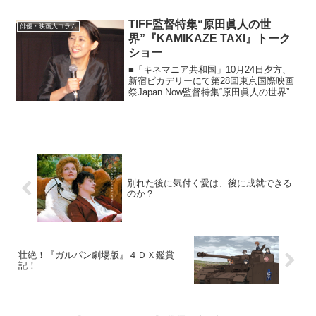
こ数年の役を振り返りつつ、彼の魅力を
噛み締めたい。「やんごとなき一族」深
TIFF監督特集“原田眞人の世
俳優・映画人コラム
山健太© Fuji Te...
界”『KAMIKAZE TAXI』トーク
ショー
■「キネマニア共和国」10月24日夕方、
新宿ピカデリーにて第28回東京国際映画
祭Japan Now監督特集“原田眞人の世界”よ
り『KAMIKAZE TAXI』の上映とトーク
ショーが開催された。（司会：安藤紘
平）『KAMIKAZE TAXI』...
別れた後に気付く愛は、後に成就できる
のか？
壮絶！『ガルパン劇場版』４ＤＸ鑑賞
記！