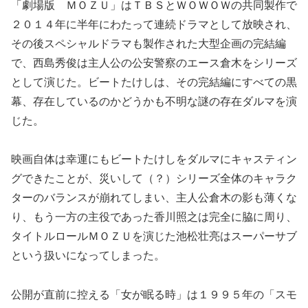
「劇場版 ＭＯＺＵ」はＴＢＳとＷＯＷＯＷの共同製作で
２０１４年に半年にわたって連続ドラマとして放映され、
その後スペシャルドラマも製作された大型企画の完結編
で、西島秀俊は主人公の公安警察のエース倉木をシリーズ
として演じた。ビートたけしは、その完結編にすべての黒
幕、存在しているのかどうかも不明な謎の存在ダルマを演
じた。
映画自体は幸運にもビートたけしをダルマにキャスティン
グできたことが、災いして（？）シリーズ全体のキャラク
ターのバランスが崩れてしまい、主人公倉木の影も薄くな
り、もう一方の主役であった香川照之は完全に脇に周り、
タイトルロールＭＯＺＵを演じた池松壮亮はスーパーサブ
という扱いになってしまった。
公開が直前に控える「女が眠る時」は１９９５年の「スモ