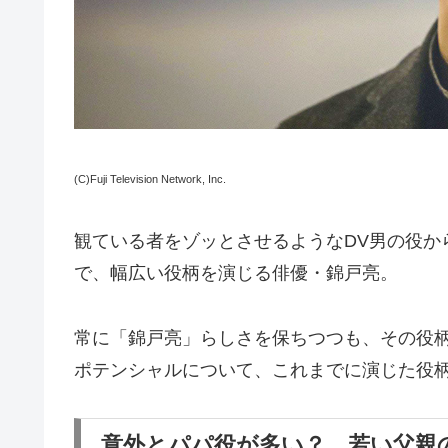
(C)Fuji Television Network, Inc.
観ている者をゾッとさせるようなDV男の役か
で、幅広い役柄を演じる俳優・錦戸亮。
常に「錦戸亮」らしさを保ちつつも、その役柄
ポテンシャルについて、これまでに演じた役
意外とパパ役が多い？ 若い父親