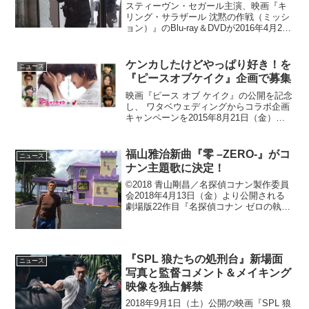
スティーヴン・セガール主演、映画『キ
リング・サラザール 沈黙の作戦（ミッシ
ョン）』のBlu-ray＆DVDが2016年4月2日
（土）に発売されることが決定した。麻
薬王、暗殺者、FBI、S.W.A.T.…全てなぎ
倒す！麻薬取締局特別捜査官のジ...
ケンカしたけどやっぱり好き！を
ニュース
『ピースオブケイク』企画で募集
映画『ピース オブ ケイク』の公開を記念
し、 ワタベウェディングからコラボ企画
キャンペーンを2015年8月21日（金）か
ら実施している。単行本が累計発行部数
50万部を誇る、ジョージ朝倉氏による人
気コミックス『ピース オブ ケイク』が原
福山雅治新曲『零 –ZERO-』がコ
ニュース
作で、...
ナン主題歌に決定！
©2018 青山剛昌／名探偵コナン製作委員
会2018年4月13日（金）より公開される
劇場版22作目『名探偵コナン ゼロの執行
人』。その主題歌を福山雅治が担当する
ことが決定した。「名探偵コナン」と福
山は今回が初タッグとなり、福山自身が
脚本を読...
『SPL 狼たちの処刑台』新場面
ニュース
写真と監督コメント＆メイキング
映像を独占解禁
2018年9月1日（土）公開の映画『SPL 狼