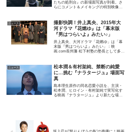
たちの処刑台』の新場面写真が到着。さ
らにコメント＆メイキングの特別映像も
独占で公開する。映画『レッドクリフ
PartI』などのヒットメーカー、ドン・ユ
ーが製作総指揮を務め、監督のウィルソ
撮影快調！井上真央、2015年大
ニュース
ン・イッ...
河ドラマ『花燃ゆ』は「幕末版
『男はつらいよ』みたい♪」
井上真央、大河ドラマ「花燃ゆ」は「幕
末版『男はつらいよ』みたい」：映
画.com長州藩 松下村塾の塾長として多く
の志士を指導した吉田松陰の妹 文（ふ
み）を演じる井上さん。8月、山口 萩で
のクランクインから長崎等でのロケを経
松本潤＆有村架純、禁断の純愛
ニュース
て、9月からは東京成...
に…挑む『ナラタージュ』場面写
真
島本理生原作の同名恋愛小説を、主演・
松本潤、ヒロイン・有村架純で実写化す
る映画『ナラタージュ』より新たな場面
写真5点が解禁となった。松本潤×有村架
純が挑む、禁断の純愛物語『ナラタージ
ュ』大学2年生の春。泉(有村架純)のもと
に高校の演劇部の顧...
坂上忍が“怒りんぼうの鳥“の声優に！映画