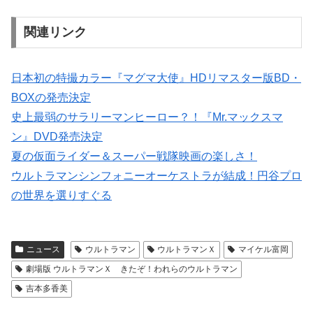
関連リンク
日本初の特撮カラー『マグマ大使』HDリマスター版BD・
BOXの発売決定
史上最弱のサラリーマンヒーロー？！『Mr.マックスマ
ン』DVD発売決定
夏の仮面ライダー＆スーパー戦隊映画の楽しさ！
ウルトラマンシンフォニーオーケストラが結成！円谷プロ
の世界を選りすぐる
ニュース
ウルトラマン
ウルトラマンＸ
マイケル富岡
劇場版 ウルトラマンＸ きたぞ！われらのウルトラマン
吉本多香美