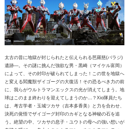
太古の昔に地獄が封じられたと伝えられる芭羅慈(バラジ)
遺跡―。その謎に挑んだ強欲な男・黒崎（マイケル富岡）
によって、その封印が破られてしまった！この世を地獄へ
と変える閻魔獣ザイゴーグの大復活！その恐るべき力の前
に、我らがウルトラマンエックスの光が消えてしまう。地
球はこのまま終わりを迎えてしまうのか…？Xio隊員たち
は、考古学者・玉城ツカサ（吉本多香美）と力を合わせ、
決死の覚悟でザイゴーグ封印のカギとなる神秘の石を追
う。絶望の中、ツカサの息子・ユウトの母への強い想いが