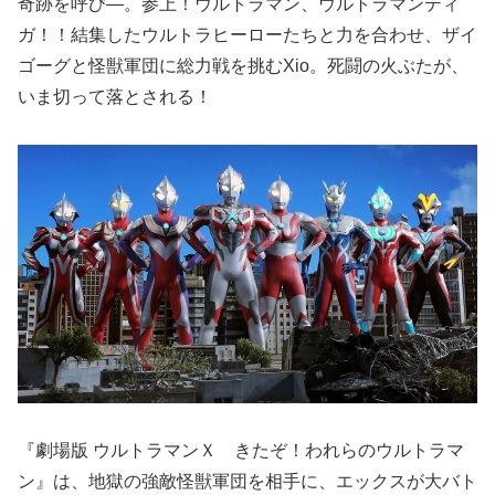
奇跡を呼び―。参上！ウルトラマン、ウルトラマンティ
ガ！！結集したウルトラヒーローたちと力を合わせ、ザイ
ゴーグと怪獣軍団に総力戦を挑むXio。死闘の火ぶたが、
いま切って落とされる！
『劇場版 ウルトラマンＸ きたぞ！われらのウルトラマ
ン』は、地獄の強敵怪獣軍団を相手に、エックスが大バト