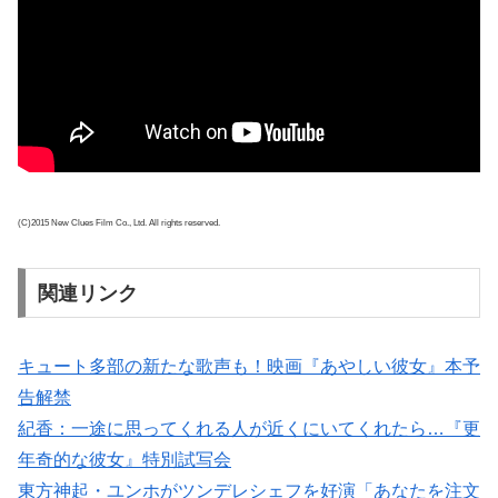
(C)2015 New Clues Film Co., Ltd. All rights reserved.
関連リンク
キュート多部の新たな歌声も！映画『あやしい彼女』本予
告解禁
紀香：一途に思ってくれる人が近くにいてくれたら…『更
年奇的な彼女』特別試写会
東方神起・ユンホがツンデレシェフを好演「あなたを注文