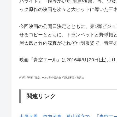
ハライド』『僕等がいた 前篇/後篇』等、少女
ック原作の映画を次々と大ヒットに導いた三
今回映画の公開日決定とともに、第1弾ビジ
せるコピーとともに、トランペットと野球帽
屋太鳳と竹内涼真がそれぞれ制服姿で、青空
映画『青空エール』は2016年8月20日(土)
(C)2016映画「青空エール」製作委員会 (C)河原和音／集英社
関連リンク
土屋太鳳、竹内涼真、葉山奨之で―「青空エ