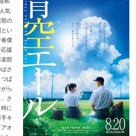
原和
人気
楽部の
園とい
青春傑
を応援
奏楽部
つばさ
、つば
ながら
じ、さ
、時に
若手キ
『アオ