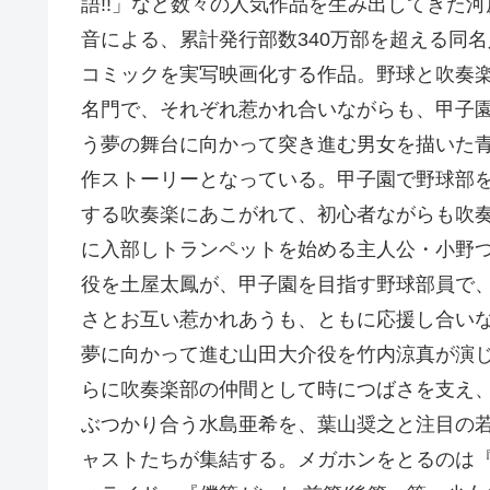
語!!」など数々の人気作品を生み出してきた河
音による、累計発行部数340万部を超える同名
コミックを実写映画化する作品。野球と吹奏
名門で、それぞれ惹かれ合いながらも、甲子
う夢の舞台に向かって突き進む男女を描いた
作ストーリーとなっている。甲子園で野球部
する吹奏楽にあこがれて、初心者ながらも吹
に入部しトランペットを始める主人公・小野
役を土屋太鳳が、甲子園を目指す野球部員で
さとお互い惹かれあうも、ともに応援し合い
夢に向かって進む山田大介役を竹内涼真が演
らに吹奏楽部の仲間として時につばさを支え
ぶつかり合う水島亜希を、葉山奨之と注目の
ャストたちが集結する。メガホンをとるのは