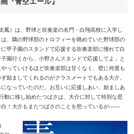
映画『青空エール』
屋太鳳）は、野球と吹奏楽の名門・白翔高校に入学し
さは、隣の野球部のトロフィーを眺めていた野球部の
介に甲子園のスタンドで応援する吹奏楽部に憧れて白
甲子園行くから、小野さんスタンドで応援してよ」と
にやっていけるほど吹奏楽部は甘くなく、壁に何度も
必ず励ましてくれるのがクラスメートでもある大介。
みになっていたのだ。お互いに応援しあい、励ましあ
つ行動に移し始めたつばさは、大介に対して特別な思
告白！大介もまたつばさのことを想っているが――
物