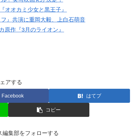
画『オオカミ少女と黒王子』
イフ』共演に重岡大毅、上白石萌音
カ原作『3月のライオン』
ェアする
Facebook
はてブ
コピー
ス編集部をフォローする