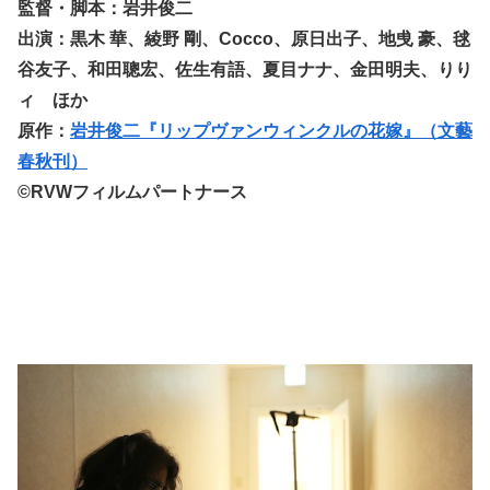
監督・脚本：岩井俊二
出演：黒木 華、綾野 剛、Cocco、原日出子、地曵 豪、毬
谷友子、和田聰宏、佐生有語、夏目ナナ、金田明夫、りり
ィ ほか
原作：
岩井俊二『リップヴァンウィンクルの花嫁』（文藝
春秋刊）
©RVWフィルムパートナース