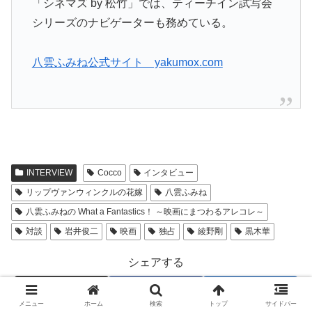
「シネマズ by 松竹」では、ティーチイン試写会
シリーズのナビゲーターも務めている。
八雲ふみね公式サイト yakumox.com
INTERVIEW
Cocco
インタビュー
リップヴァンウィンクルの花嫁
八雲ふみね
八雲ふみねの What a Fantastics！ ～映画にまつわるアレコレ～
対談
岩井俊二
映画
独占
綾野剛
黒木華
シェアする
X
Facebook
はてブ
メニュー
ホーム
検索
トップ
サイドバー