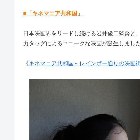
■「キネマニア共和国」
日本映画界をリードし続ける岩井俊二監督と
力タッグによるユニークな映画が誕生しまし
《
キネマニア共和国～レインボー通りの映画街～v