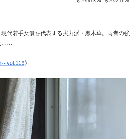
2016.03.24
2022.11.28
、現代若手女優を代表する実力派・黒木華。両者の強
た……
ol.118
》