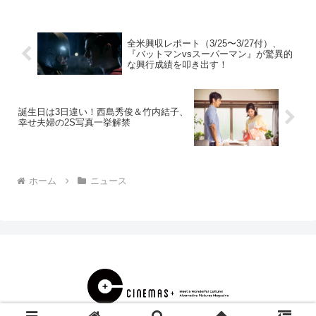
各イベントが大人気の映画『好きってい
いなよ。』今回...
全米興収レポート（3/25〜3/27付）、
『バットマンvsスーパーマン』が驚異的
な興行成績を叩き出す！
誕生日は3日違い！西島秀俊＆竹内結子、
幸せ夫婦の2S写真一挙解禁
ホーム
ニュース