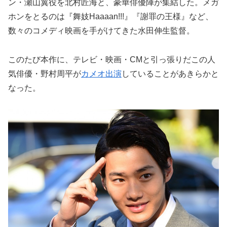
ン・瀬山翼役を北村匠海と、豪華俳優陣が集結した。メガ
ホンをとるのは『舞妓Haaaan!!!』『謝罪の王様』など、
数々のコメディ映画を手がけてきた水田伸生監督。
このたび本作に、テレビ・映画・CMと引っ張りだこの人
気俳優・野村周平が
カメオ出演
していることがあきらかと
なった。