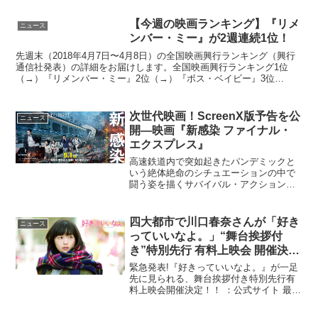
「Galas」部門に正式出品され、日本映画
としては初となるクロージング作品とし
【今週の映画ランキング】『リメ
ニュース
て上映され...
ンバー・ミー』が2週連続1位！
先週末（2018年4月7日〜4月8日）の全国映画興行ランキング（興行
通信社発表）の詳細をお届けします。全国映画興行ランキング1位
（→）『リメンバー・ミー』2位（→）『ボス・ベイビー』3位
（NEW）『ジュマンジ／ウェルカム・トゥ・ジャングル』...
次世代映画！ScreenX版予告を公
ニュース
開―映画『新感染 ファイナル・
エクスプレス』
高速鉄道内で突如起きたパンデミックと
いう絶体絶命のシチュエーションの中で
闘う姿を描くサバイバル・アクション映
画『新感染 ファイナル・エクスプレス』
より、日本初の3面映画上映システムとし
て話題の「ScreenX」バージョンの特別
四大都市で川口春奈さんが「好き
ニュース
予告映像が公開...
っていいなよ。」“舞台挨拶付
き”特別先行 有料上映会 開催決定
♪
緊急発表!『好きっていいなよ。』が一足
先に見られる、舞台挨拶付き特別先行有
料上映会開催決定！！ ：公式サイト 最新
情報この夏、心のなかの“女の子”が満ちて
いく純愛ラブストーリーとして、早くも