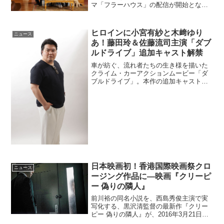
マ「フラーハウス」の配信が開始とな
り、あわせてメイキング映像吹き替え版
が公開された。さらに、初の「フルハウ
ス」全8シーズン一斉配信も発表となっ
ヒロインに小宮有紗と木﨑ゆり
ニュース
た。「フルハウス」...
あ！藤田玲＆佐藤流司主演「ダブ
ルドライブ」追加キャスト解禁
車が紡ぐ、流れ者たちの生き様を描いた
クライム・カーアクションムービー「ダ
ブルドライブ」。本作の追加キャストが
公開された。通算23本製作された大ヒッ
トヤンキー映画『ガチバン』。そして通
算9本製作し、金への欲望と恐怖を容赦な
く活写した映画『闇金...
日本映画初！香港国際映画祭クロ
ニュース
ージング作品に―映画『クリーピ
ー 偽りの隣人』
前川裕の同名小説を、西島秀俊主演で実
写化する、黒沢清監督の最新作『クリー
ピー 偽りの隣人』が、2016年3月21日か
ら開催される第40回香港国際映画祭の