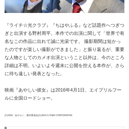
『ライチ☆光クラブ』『ちはやふる』など話題作へつぎつ
ぎと出演する野村周平。本作での出演に関して「世界で有
名なこの作品に出れて誠に光栄です。 撮影期間は短かっ
たのですが楽しい撮影ができました」と振り返るが、重要
な人物としてのカメオ出演ということ以外は、今のところ
詳細は不明。いよいよ今週末に公開を控える本作が、さら
に待ち遠しい発表となった。
映画『あやしい彼女』は2016年4月1日、エイプリルフー
ルに全国ロードショー。
(C)2016「あやカノ」製作委員会(C)2014 CJ E&M CORPORATION