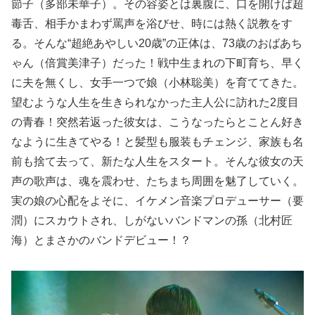
節子（多部未華子）。その容姿とは裏腹に、口を開けば超
毒舌、相手かまわず罵声を浴びせ、時には熱く説教をす
る。そんな“超絶あやしい20歳”の正体は、73歳のおばあち
ゃん（倍賞美津子）だった！戦中生まれの下町育ち、早く
に夫を無くし、女手一つで娘（小林聡美）を育ててきた。
望むような人生を生きられなかった主人公に訪れた2度目
の青春！突然若返った彼女は、こうなったらとことん好き
なように生きてやる！と髪型も服装もチェンジ、家族も名
前も捨て去って、新たな人生をスタート。そんな彼女の天
声の歌声は、魂を震わせ、たちまち周囲を魅了していく。
実の娘の心配をよそに、イケメン音楽プロデューサー（要
潤）にスカウトされ、しがないバンドマンの孫（北村匠
海）とまさかのバンドデビュー！？