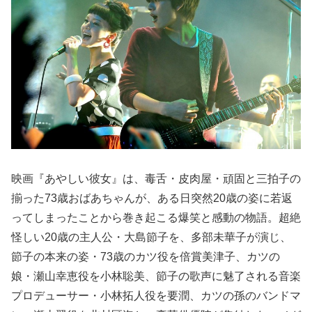
映画『あやしい彼女』は、毒舌・皮肉屋・頑固と三拍子の
揃った73歳おばあちゃんが、ある日突然20歳の姿に若返
ってしまったことから巻き起こる爆笑と感動の物語。超絶
怪しい20歳の主人公・大島節子を、多部未華子が演じ、
節子の本来の姿・73歳のカツ役を倍賞美津子、カツの
娘・瀬山幸恵役を小林聡美、節子の歌声に魅了される音楽
プロデューサー・小林拓人役を要潤、カツの孫のバンドマ