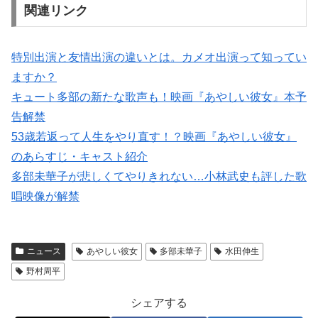
関連リンク
特別出演と友情出演の違いとは。カメオ出演って知ってい
ますか？
キュート多部の新たな歌声も！映画『あやしい彼女』本予
告解禁
53歳若返って人生をやり直す！？映画『あやしい彼女』
のあらすじ・キャスト紹介
多部未華子が悲しくてやりきれない…小林武史も評した歌
唱映像が解禁
ニュース
あやしい彼女
多部未華子
水田伸生
野村周平
シェアする