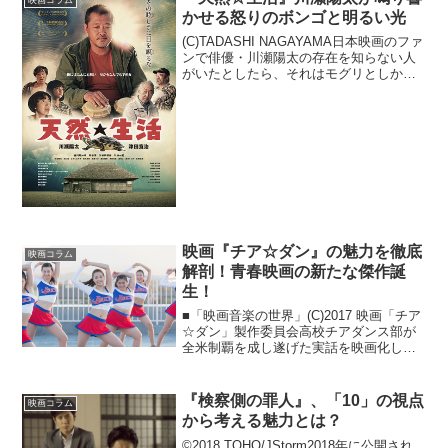
さ”だった...
かせる怒りのボンゴと明るい光
(C)TADASHI NAGAYAMA日本映画のファ
ンで俳優・川瀬陽太の存在を知らない人
がいたとしたら、それはモグリとしか言
いようがないでしょう（少なくともその
顔を見れば、誰もがきっと思い出してく
れる……はず）。インディペンデントか
らピンク...
映画『チア☆ダン』の魅力を徹底
映画コラム
解剖！青春映画の新たな傑作誕
生！
■「映画音楽の世界」(C)2017 映画「チア
☆ダン」製作委員会高校チアダンス部が
全米制覇を成し遂げた実話を映画化した
『チア☆ダン ～女子高生がチアダンスで
全米制覇しちゃったホントの話～』が、3
月11日より公開されています。主演は競
『検察側の罪人』、「10」の視点
映画コラム
技かるた...
から考える魅力とは？
©2018 TOHO/JStorm2018年に公開され