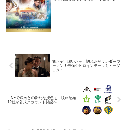
では、彼はどのようにして誕生したので
しょう……。《キネマニア共和国 レイ
ンボー通りの映画街 vol.47》映画
『PAN ネバーラン...
観たぞ、聴いたぞ、惚れたぞワンダーウ
ーマン！最強のヒロインテーマミュージ
ック！
LINEで映画との新たな接点を―映画配給
12社が公式アカウント開設へ