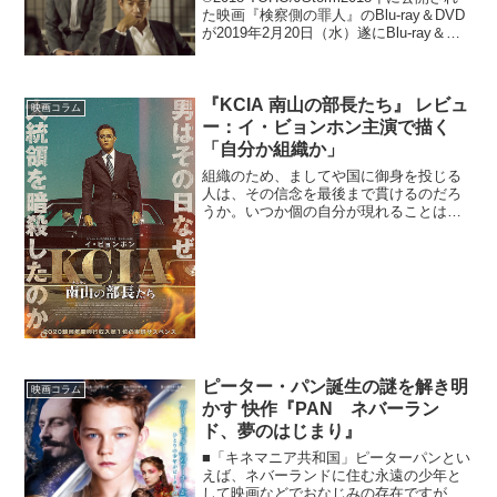
た映画『検察側の罪人』のBlu-ray＆DVD
が2019年2月20日（水）遂にBlu-ray＆
DVD発売となります。木村拓哉×二宮和也
というジャニーズの2大スターの共演で作
り上げた鬼才原...
『KCIA 南山の部長たち』 レビュ
映画コラム
ー：イ・ビョンホン主演で描く
「自分か組織か」
組織のため、ましてや国に御身を投じる
人は、その信念を最後まで貫けるのだろ
うか。いつか個の自分が現れることはな
いのか。尊いと思っていた当初の目的
の、その背中が遠のく瞬間はないのか。
たとえば権力や金に目がくらむなどし
て。 ウ・ミンホ監督の『KC...
ピーター・パン誕生の謎を解き明
映画コラム
かす 快作『PAN ネバーラン
ド、夢のはじまり』
■「キネマニア共和国」ピーターパンとい
えば、ネバーランドに住む永遠の少年と
して映画などでおなじみの存在ですが、