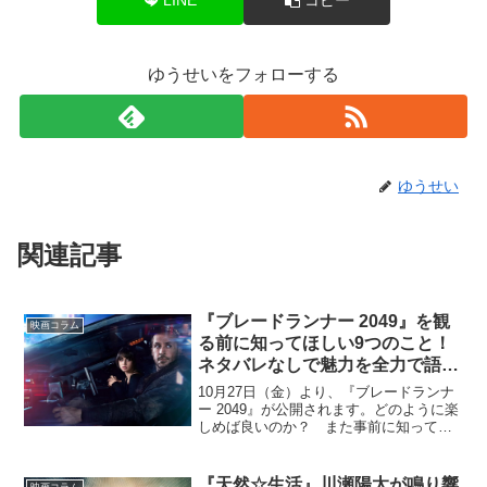
ゆうせいをフォローする
ゆうせい
関連記事
『ブレードランナー 2049』を観
映画コラム
る前に知ってほしい9つのこと！
ネタバレなしで魅力を全力で語
る！
10月27日（金）より、『ブレードランナ
ー 2049』が公開されます。どのように楽
しめば良いのか？ また事前に知ってお
くべき情報とは？ ネタバレなしで、解
説いたします！1：前作『ブレードランナ
ー』とは？ 愛された理由の1つは“奥深
『天然☆生活』川瀬陽太が鳴り響
映画コラム