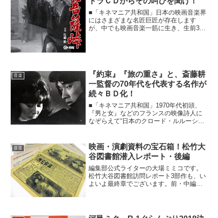
トラＣＤからその叫びを聞け！
■「キネマニア共和国」日本の映画音楽界
にはさまざまな名匠巨匠が存在します
が、中でも映画音楽一筋に生き、生前308
本の作品を世に遺した佐藤勝の名前は、
日本映画ファンならば絶対に見聞きした
ことがあるかと思われます。『ゴジラの
逆襲』『狂った果実』...
『約束』『旅の重さ』と、斎藤耕
音楽
一監督の70年代を代表する名作が
続々ＢＤ化！
■「キネマニア共和国」1970年代初頭、
『男と女』などのフランスの映像詩人に
なぞらえて“日本のクロード・ルルーシ
ュ”と呼ばれた映画作家・斎藤耕一監督。
そして今……。《キネマニア共和国～レ
インボー通りの映画街～vol.75》斎藤監督
映画・演劇資料の宝石箱！松竹大
音楽
の代表作が...
谷図書館潜入レポート・後編
編集部公式ライターの大場ミミコです。
松竹大谷図書館訪問レポート3部作も、い
よいよ最終章でございます。前・中編の
復習はこちらからどうぞ〜！前編「寅さ
んやガンダムの台本を閲覧可能って知っ
てますか？」中編「映画・演劇の台本や
ポスター…準備稿までも...