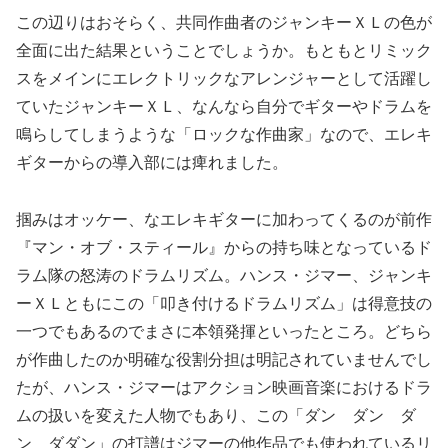
この辺りはおそらく、共同作曲者のジャンキーＸＬの色が
全面に出た結果ということでしょうか。もともとリミック
スをメインにエレクトリックなアレンジャーとして活躍し
ていたジャンキーＸＬ、なんなら自分でギターやドラムを
鳴らしてしまうような「ロックな作曲家」なので、エレキ
ギターからの導入部には痺れました。
掴みはオッケー、なエレキギターに加わってくるのが前作
『マン・オブ・スティール』からの持ち味となっているド
ラム隊の怒涛のドラムリズム。ハンス・ジマー、ジャンキ
ーＸＬともにこの「叩き付けるドラムリズム」は得意技の
一つでもあるのでまさに本領発揮といったところ。どちら
が作曲したのか明確な役割分担は明記されていませんでし
たが、ハンス・ジマーはアクション映画音楽におけるドラ
ムの扱いを変えた人物でもあり、この「ダン ダン ダ
ン ダダン」の打譜はジマーの他作品でも使われているリ