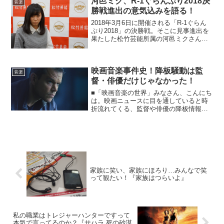
河邑ミク、R-1ぐらんぷり2018決
音楽
勝戦進出の意気込みを語る！
2018年3月6日に開催される「R-1ぐらん
ぷり2018」の決勝戦。そこに見事進出を
果たした松竹芸能所属の河邑ミクさんと
紺野ぶるまさん。今回の記事では、河邑
ミクさんのプロフィールと合わせて、紺
野ぶるまさんとの対談による決勝戦への
映画音楽事件史！降板騒動は監
意気込みをお...
音楽
督・俳優だけじゃなかった！
■「映画音楽の世界」みなさん、こんにち
は。映画ニュースに目を通していると時
折流れてくる、監督や俳優の降板情報。
スタジオ側との創作的な意見の対立や他
の作品とスケジュールが被ってしまっ
た、など理由は様々。映画製作がスター
トした段階での降板劇は公...
家族に笑い、家族にほろり…みんなで笑
って観たい！『家族はつらいよ』
私の職業はトレジャーハンターですって
本気で言ってるのか？『サハラ 死の砂漠