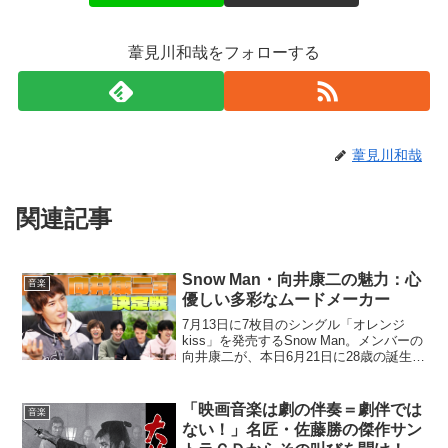
葦見川和哉をフォローする
葦見川和哉
関連記事
Snow Man・向井康二の魅力：心
音楽
優しい多彩なムードメーカー
7月13日に7枚目のシングル「オレンジ
kiss」を発売するSnow Man。メンバーの
向井康二が、本日6月21日に28歳の誕生日
を迎えた。Snow Manの中でもバラエティ
ーの露出が多く、唯一の関西人であるた
め印象に残っている人も多いと思う...
「映画音楽は劇の伴奏＝劇伴では
音楽
ない！」名匠・佐藤勝の傑作サン