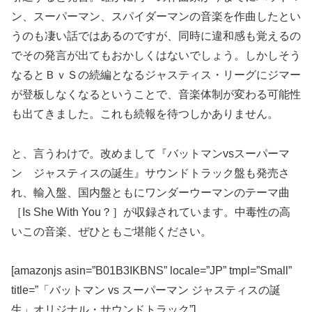
ン、スーパーマン、スパイダーマンの音楽を作曲したとい
うのも凄い話ではあるのですが、同時に違和感も覚えるの
でその発言が出てもおかしくはないでしょう。しかしそう
なるとＢｖＳの続編となるジャスティス・リーグにジマー
が登板しなくなるということで、音楽体制が変わる可能性
も出てきました。これも続報を待つしかありません。
と、言うわけで。改めまして『バットマンvsスーパーマ
ン ジャスティスの誕生』サウンドトラック盤も発売さ
れ、輸入盤、国内盤ともにワンダーウーマンのテーマ曲
［Is She With You？］が収録されています。中毒性の高
いこの音楽、ぜひともご堪能ください。
[amazonjs asin=”B01B3IKBNS” locale=”JP” tmpl=”Small”
title=”「バットマン vs スーパーマン ジャスティスの誕
生」オリジナル・サウンドトラック”]