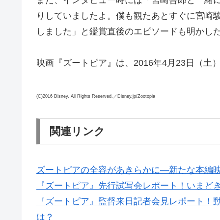
また、インタビュー時には「宮崎吾郎と一緒
りしていましたよ。僕も観たあとすぐに宮崎
しました」と鑑賞直後のエピソードも明かし
映画『ズートピア』は、2016年4月23日（
(C)2016 Disney. All Rights Reserved.／Disney.jp/Zootopia
関連リンク
ズートピアの全容があきらかに―新たな本編
『ズートピア』先行試写会レポート！いまどき
『ズートピア』監督来日記者会見レポート！
は？