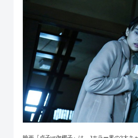
映画『貞子vs伽椰子』は、Jホラー界の2大