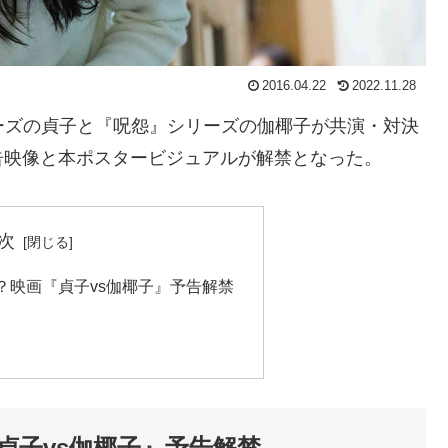
2016.04.22
2022.11.28
ーズの貞子と『呪怨』シリーズの伽椰子が共演・対決
告映像と本ポスタービジュアルが解禁となった。
次
？映画『貞子vs伽椰子』予告解禁
貞子vs伽椰子』予告解禁