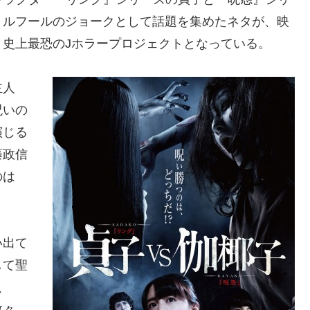
リルフールのジョークとして話題を集めたネタが、映
史上最恐のJホラープロジェクトとなっている。
主人
呪いの
演じる
藤政信
のは
い出て
して聖
、
数々