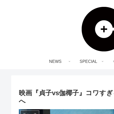
NEWS
SPECIAL
映画『貞子vs伽椰子』コワす
へ