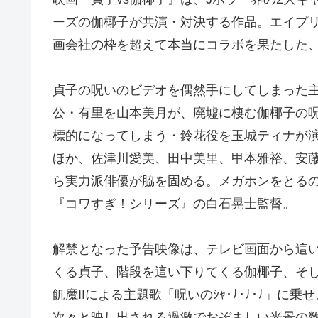
ーズの伽椰子が共演・対決する作品。エイプ
画会社の枠を超えて本当にコラボを果たした、
貞子の呪いのビデオを偶然手にしてしまった
公・有里を山本美月が、廃墟に棲む伽椰子の
標的になってしまう・鈴花役を玉城ティナが
ほか、佐津川愛美、田中美里、甲本雅裕、安
ら実力派俳優が脇を固める。メガホンをとる
『コワすぎ！シリーズ』の白石晃士監督。
解禁となった予告映像は、テレビ画面から這
くる貞子、階段を這い下りてくる伽椰子、そ
飢魔IIによる主題歌「呪いのｼｬ･ﾅ･ﾅ･ﾅ」に乗せ
次々と映し出される過激でおぞましい光景の