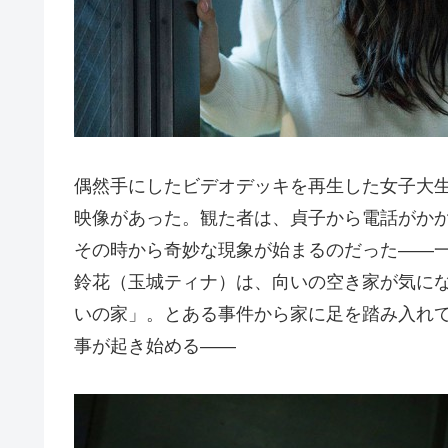
偶然手にしたビデオデッキを再生した女子大
映像があった。観た者は、貞子から電話がか
その時から奇妙な現象が始まるのだった――
鈴花（玉城ティナ）は、向いの空き家が気に
いの家」。とある事件から家に足を踏み入れ
事が起き始める――