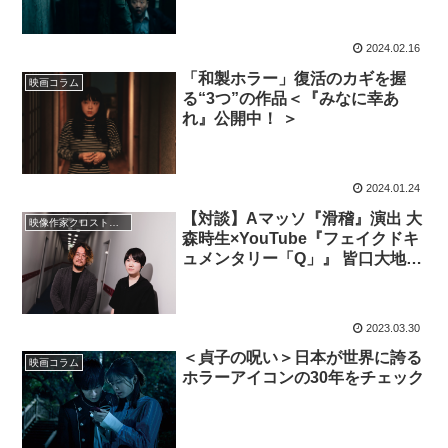
2024.02.16
「和製ホラー」復活のカギを握
映画コラム
る“3つ”の作品＜『みなに幸あ
れ』公開中！ ＞
2024.01.24
【対談】Aマッソ『滑稽』演出 大
映像作家クロストーク
森時生×YouTube『フェイクドキ
ュメンタリー「Q」』 皆口大地
│「VHSってつくづくホラーのた
めのメディア」
2023.03.30
＜貞子の呪い＞日本が世界に誇る
映画コラム
ホラーアイコンの30年をチェック