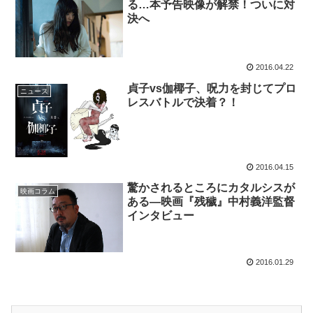
る…本予告映像が解禁！ついに対
決へ
2016.04.22
貞子vs伽椰子、呪力を封じてプロ
ニュース
レスバトルで決着？！
2016.04.15
驚かされるところにカタルシスが
映画コラム
ある―映画『残穢』中村義洋監督
インタビュー
2016.01.29