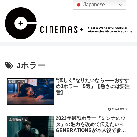
Japanese
Jホラー
“涼しく”なりたいなら——おすす
映画コラム
めJホラー「5選」【熱さには要注
意】
2024.09.05
2023年最恐ホラー『ミンナのウ
金曜映画ナビ
タ』の魅力を改めて伝えたい＜
GENERATIONSが本人役で参戦
＞