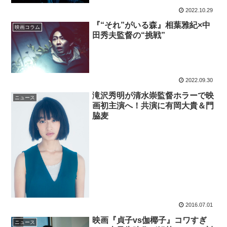
2022.10.29
『“それ”がいる森』相葉雅紀×中
映画コラム
田秀夫監督の“挑戦”
2022.09.30
滝沢秀明が清水崇監督ホラーで映
ニュース
画初主演へ！共演に有岡大貴＆門
脇麦
2016.07.01
映画『貞子vs伽椰子』コワすぎ
ニュース