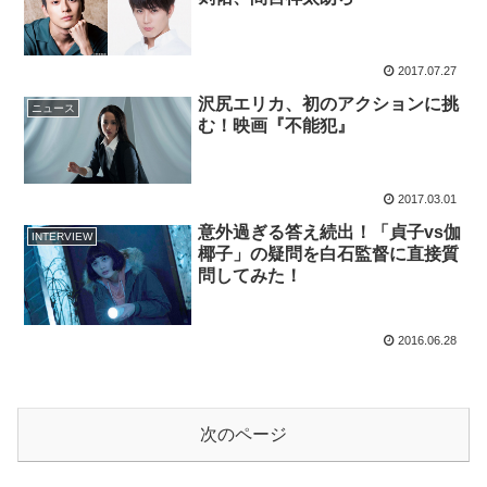
2017.07.27
沢尻エリカ、初のアクションに挑
ニュース
む！映画『不能犯』
2017.03.01
意外過ぎる答え続出！「貞子vs伽
INTERVIEW
椰子」の疑問を白石監督に直接質
問してみた！
2016.06.28
次のページ