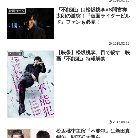
2018.02.25
『不能犯』は松坂桃李VS間宮祥
映画コラム
太朗の激突！『仮面ライダービル
ド』ファンも必見！
2018.02.13
【映像】松坂桃李、目で殺す―映
ニュース
画『不能犯』特報解禁
2017.08.14
松坂桃李主演『不能犯』に新田真
ニュース
剣佑、間宮祥太朗ら