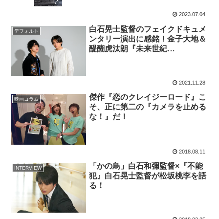
2023.07.04
白石晃士監督のフェイクドキュメ
デフォルト
ンタリー演出に感銘！金子大地＆
醍醐虎汰朗『未来世紀
SHIBUYA』対談
2021.11.28
傑作『恋のクレイジーロード』こ
映画コラム
そ、正に第二の『カメラを止める
な！』だ！
2018.08.11
「かの鳥」白石和彌監督×『不能
INTERVIEW
犯』白石晃士監督が松坂桃李を語
る！