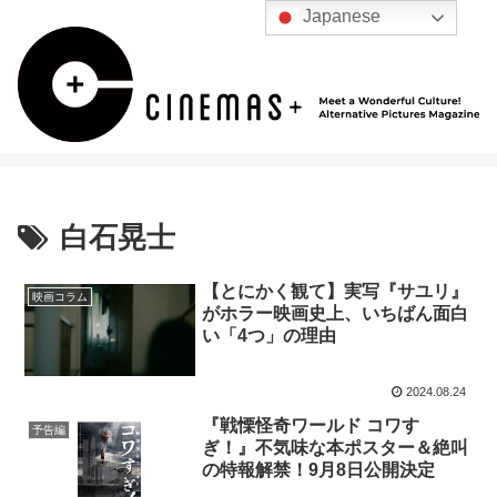
Japanese
白石晃士
【とにかく観て】実写『サユリ』
映画コラム
がホラー映画史上、いちばん面白
い「4つ」の理由
2024.08.24
『戦慄怪奇ワールド コワす
予告編
ぎ！』不気味な本ポスター＆絶叫
の特報解禁！9月8日公開決定