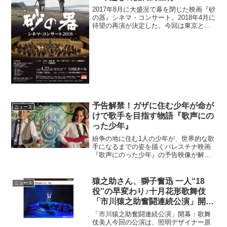
2017年8月に大盛況で幕を閉じた映画『砂
の器』シネマ・コンサート。2018年4月に
待望の再演が決定した。今回は東京と大
阪の2公演予定で、2018年4月22日東京・
NHKホール公演のチケット一般発売開始
は2018年1月27日(土)から。この...
予告解禁！ガザに住む少年が命が
ニュース
けで歌手を目指す物語『歌声にの
った少年』
紛争の地に住む1人の少年が、世界的な歌
手になるまでの姿を描くパレスチナ映画
『歌声にのった少年』の予告映像が解禁
となった。命がけで国境を越え夢を追う
少年の物語『歌声にのった少年』予告紛
争の絶えないパレスチナ・ガザ地区で暮
猿之助さん、獅子奮迅 一人“18
ニュース
らすムハンマド少年。彼...
役”の早変わり♪十月花形歌舞伎
「市川猿之助奮闘連続公演」開
幕！
「市川猿之助奮闘連続公演」開幕：歌舞
伎美人今回の公演は、照明デザイナー原