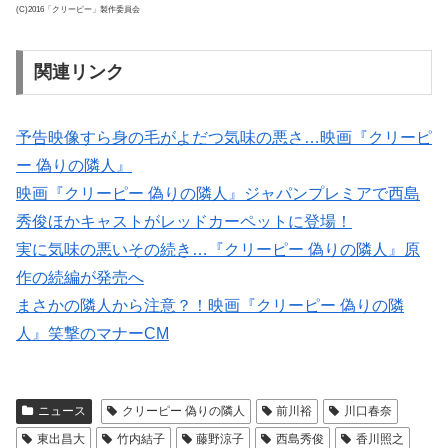
(C)2016「クリーピー」製作委員会
関連リンク
予告映像すら身の毛がよだつ気味の悪さ…映画『クリーピ
ー 偽りの隣人』
映画『クリーピー 偽りの隣人』ジャパンプレミアで西島
秀俊ほかキャストがレッドカーペットに登場！
実に気味の悪いその続き…『クリーピー 偽りの隣人』原
作の続編が発売へ
まさかの隣人から注意？！映画『クリーピー 偽りの隣
人』笑撃のマナーCM
ニュース
クリーピー 偽りの隣人
前川裕
川口春奈
東出昌大
竹内結子
藤野涼子
西島秀俊
香川照之