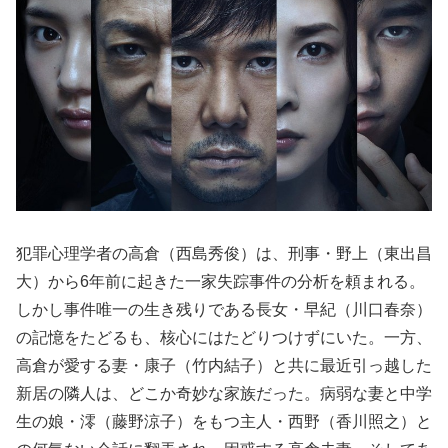
犯罪心理学者の高倉（西島秀俊）は、刑事・野上（東出昌
大）から6年前に起きた一家失踪事件の分析を頼まれる。
しかし事件唯一の生き残りである長女・早紀（川口春奈）
の記憶をたどるも、核心にはたどりつけずにいた。一方、
高倉が愛する妻・康子（竹内結子）と共に最近引っ越した
新居の隣人は、どこか奇妙な家族だった。病弱な妻と中学
生の娘・澪（藤野涼子）をもつ主人・西野（香川照之）と