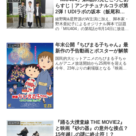
ニュース
らすじ｜アンナチュナルコラボ第
2弾！UDIラボの坂本（飯尾和
樹）が登場
綾野剛&星野源のW主演に加え、脚本家・
野木亜紀子によるオジリナル脚本で話題
の「MIU404」の第8話が8月14日に放送さ
れる。今回の見どころは、「アンナチュ
ナル」との夢のコラボ第2弾。UDIラボの
坂本（飯尾和樹）がゲスト出演。また、
年末公開『ちびまる子ちゃん』最
ニュース
伊吹の恩...
新作の予告動画とポスターが解禁
国民的大ヒットアニメのちびまる子ちゃ
んがアニメ放送開始から25周年を迎える
今年、23年ぶりの劇場版となる『映画ち
びまる子ちゃん イタリアから来た少
年』が12月23日から公開となるが、その
予告とポスターが解禁となった。ほろり
とするまる子に注目...
『踊る大捜査線 THE MOVIE2』
ニュース
と映画『砂の器』の意外な接点？
15年越しの謎に終止符！？