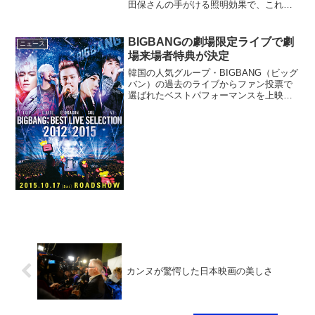
田保さんの手がける照明効果で、これま
での古典歌舞伎から装いも新たに甦った
演目にぜひご注目ください！夜の部、三
代猿之助四十八撰の内『獨道中五十三
BIGBANGの劇場限定ライブで劇
ニュース
驛』では、猿之助さんが七里...
場来場者特典が決定
韓国の人気グループ・BIGBANG（ビッグ
バン）の過去のライブからファン投票で
選ばれたベストパフォーマンスを上映す
る劇場限定ライブ『BIGBANG；BEST
LIVE SELECTION 2012-2015』が2015年
10月17日から限定...
カンヌが驚愕した日本映画の美しさ