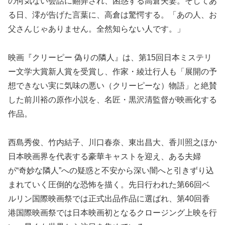
の何気ない会話に翻弄され、困惑する高倉夫妻。そしてあ
る日、澪が告げた言葉に、高倉は驚愕する。「あの人、お
父さんじゃありません。全然知らない人です。」
映画『クリーピー 偽りの隣人』は、第15回日本ミステリ
ー文学大賞新人賞を受賞し、作家・綾辻行人も「展開の予
想できない実に気味の悪い（クリーピーな）物語」と絶賛
した前川裕の原作小説を、名匠・黒沢清監督が映画化する
作品。
西島秀俊、竹内結子、川口春奈、東出昌大、香川照之ほか
日本映画界を代表する豪華キャストを迎え、ある夫婦
が“奇妙な隣人”への疑惑と不安から深い闇へと引きずり込
まれていく圧倒的な恐怖を描く。先日行われた第66回ベ
ルリン国際映画祭では正式出品作品に選ばれ、第40回香
港国際映画祭では日本映画初となるクロージング上映を行