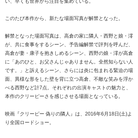
い、早くも世界から注目を集めている。
このたび本作から、新たな場面写真が解禁となった。
解禁となった場面写真は、高倉の家に隣人・西野と娘・澪
が、共に食事をするシーン、予告編解禁で評判を呼んだ、
高倉が妻・康子を抱きしめるシーン、西野の娘・澪が高倉
に「あのひと、お父さんじゃありません。全然知らない人
です。」と訴えるシーン、さらには炎に包まれる緊迫の場
面、異様な形をした壁を背に立つ高倉、不敵な笑みを浮か
べる西野など計7点。それぞれの出演キャストの魅力と、
本作のクリーピーさを感じさせる場面となっている。
映画『クリーピー 偽りの隣人』は、2016年6月18日(土)よ
り全国ロードショー。