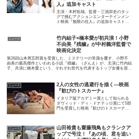
人』追加キャスト
主演・木村拓哉、監督・三池崇史のタッ
グで挑むアクションエンターテインメン
ト映画『無限の住人』の追加キャストが
発表となった。映画『無限の住人』追加
キャスト発表かつて100人斬りと恐れられ
た伝説の人斬り万次(木村拓哉)。罠にはめ
竹内結子×橋本愛が初共演！小野
ニュース
られ妹を失い＜生...
不由美『残穢』が中村義洋監督で
映画化決定
第26回山本周五郎賞を受賞した、ミステリーの常識を覆す、小野不
由美の最高傑作といわれる小説『残穢』（ざんえ）が、主演に竹内結
子、共演に橋本愛という、それぞれ世代を代表するトップ女優を迎
え、2016年1月30日(土）に公開されることが明らかに...
2人の女性の逃避行を描く―映画
ニュース
『歓びのトスカーナ』
イタリア版アカデミー賞として知られる
ダヴィッド・ディ・ドナテッロ賞にて5部
門を受賞した映画『歓びのトスカーナ』
(原題：La Pazza Gioia)が2017年初夏に日
本公開される。映画『歓びのトスカー
ナ』日本公開決定虚言癖でおしゃべりな
山田裕貴も齋藤飛鳥もクランクア
自...
ニュース
ップで号泣！『あの頃、君を追い