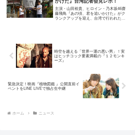
かけた』台湾記者会見レポ！
主演・山田裕貴、ヒロイン・乃木坂46齋
藤飛鳥『あの頃、君を追いかけた』がク
ランクアップを迎え、台湾で行われた記
者会見のレポートが到着した。このニュ
ースのポイント・山田裕貴、乃木坂46・
齋藤飛鳥主演映画がクランクアップ・ロ
ケ地・台湾で行われた...
時空を越える「世界一運の悪い男」！実
はヒッチコック要素満載の『１２モンキ
ーズ』
緊急決定！映画『植物図鑑 』公開直前イ
ベントをLINE LIVEで独占生中継
ホーム
ニュース