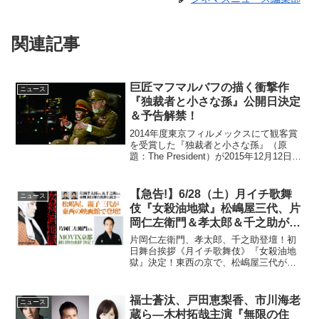
関連記事
巨匠マフマルバフの描く衝撃作
ニュース
『独裁者と小さな孫』公開日決定
＆予告解禁！
2014年度東京フィルメックスにて観客賞
を受賞した『独裁者と小さな孫』（原
題：The President）が2015年12月12日
（土）から全国公開となることが明らか
となった。あわせてポスタービジュア
ル、ならびに予告編も解禁となってい
【急告!】6/28（土）月イチ歌舞
ニュース
る。老...
伎『女殺油地獄』松嶋屋三代、片
岡仁左衛門＆孝太郎＆千之助が東
西の映画館で初日舞台挨拶♪
片岡仁左衛門、孝太郎、千之助登壇！初
日舞台挨拶《月イチ歌舞伎》『女殺油地
獄』決定！東西の京で、松嶋屋三代が皆
さまに月イチ歌舞伎『女殺油地獄』初日
をご挨拶させていただきます。ぜひ、ご
家族ご友人の皆さまご一緒に劇場に足を
福士蒼汰、戸田恵梨香、市川海老
ニュース
お運びください。チケット...
蔵ら―木村拓哉主演『無限の住