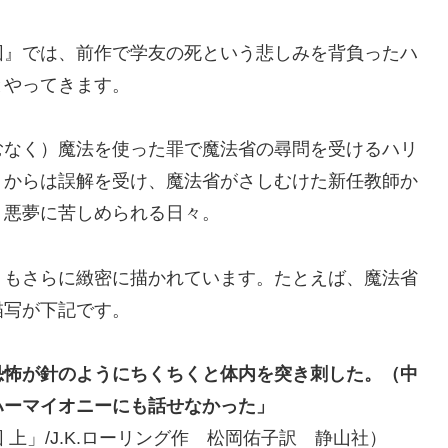
団』では、前作で学友の死という悲しみを背負ったハ
とやってきます。
むなく）魔法を使った罪で魔法省の尋問を受けるハリ
トからは誤解を受け、魔法省がさしむけた新任教師か
、悪夢に苦しめられる日々。
りもさらに緻密に描かれています。たとえば、魔法省
描写が下記です。
恐怖が針のようにちくちくと体内を突き刺した。（中
ハーマイオニーにも話せなかった」
上」/J.K.ローリング作 松岡佑子訳 静山社）