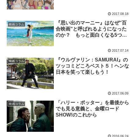
2017.08.18
『思い出のマーニー』はなぜ“百
映画コラム
合映画”と呼ばれるようになった
のか？ もっと面白くなる5つの
ポイント
2017.07.14
『ウルヴァリン：SAMURAI』の
映画コラム
ツッコミどころベスト５！ヘンな
日本を笑って楽しもう！
2017.06.09
「ハリー・ポッター」を最後から
映画コラム
でも見る意義と、金曜ロード
SHOW!のこれから
2016.06.24