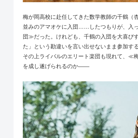
梅が岡高校に赴任してきた数学教師の千鶴（
並みのアマオケに入団……したつもりが、入
団≫だった。けれども、千鶴の入団を大喜び
た」という勘違いを言い出せないまま参加す
その上ライバルのエリート楽団も現れて、≪
を成し遂げられるのか――