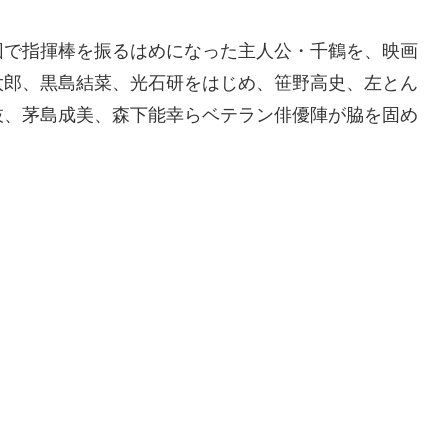
団で指揮棒を振るはめになった主人公・千鶴を、映画
太郎、黒島結菜、光石研をはじめ、笹野高史、左とん
枝、茅島成美、森下能幸らベテラン俳優陣が脇を固め