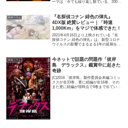
ーマは「今でも繰り返し観ている、2000
年以前に公開された映画のオススメ」だ
そうだ。以前、飲み屋で見ず知らずの人
と映画の話をしていたとき、割と小馬鹿
『名探偵コナン 緋色の弾丸』
映画コラム
にしているような口調...
4DX版 絶賛レビュー｜「時速
1,000Km」をマジで体感できた！
2021年4月16日より上映されている『名
探偵コナン 緋色の弾丸』は、新型コロナ
ウイルスの影響でまるまる1年の延期を経
てやっと公開されました。それ以外もシ
リーズ初となることに、IMAX、MX4D、
4DX、DOLBY CINEMAという特殊上...
今ネットで話題の問題作「彼岸
映画コラム
島 デラックス」鑑賞中に起きた
奇跡
(C)2016「彼岸島」製作委員会本編コミッ
クスが全33巻、更に続編が全16巻、その
また更に続編が現時点で9巻まで出てい
る、松本光司の大人気コミック「彼岸
島」。現在公開中の映画「彼岸島 デラ
ックス」は、2013年のＴＢＳドラマ版
「彼岸島」全...