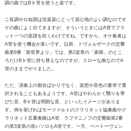
調の曲ではB♭管を使うと楽です。
ニ長調やロ短調は弦楽器にとって居心地のよい調なのでオ
ケの曲によく出てきますが、そういうときにはA管でフラ
ット一つの楽譜を吹くわけですね。ですから、オケ奏者は
A管を使う機会が多いです。以前、ドヴォルザークの交響
曲第9番「新世界より」では、第2楽章の「家路」のとこ
ろだけB♭管に持ち替えなのですが、スローな曲なのでA
管のままでやりました。
ただ、演奏上の都合ばかりでなく、楽想や音色の要求で選
択されることもあるようです。A管はやわらかく翳りを帯
びた音、B♭管は明朗な音、といったイメージがありま
す。例を挙げればモーツァルトのクラリネット協奏曲やク
ラリネット五重奏曲はA管、ラフマニノフの交響曲第2番
の第3楽章の長いソロもA管です。一方、ベートーヴェン