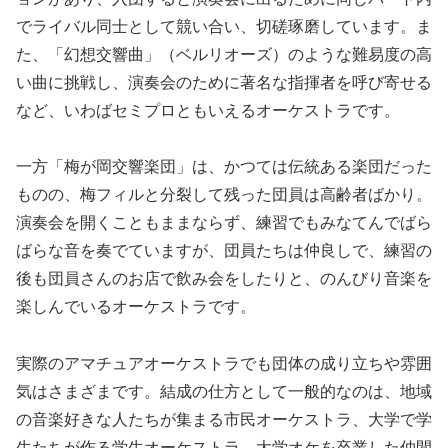
でライバル同士として競い合い、切磋琢磨しています。ま
た、「幻想交響曲」（ベルリオーズ）のような難易度の高
い曲に挑戦し、演奏会のために著名な指揮者を呼び寄せる
など、いわばセミプロともいえるオーケストラです。
一方「梅が岡交響楽団」は、かつては伝統ある楽団だった
ものの、梅フィルと分裂して残った団員は高齢者ばかり。
演奏会を開くこともままならず、練習でもみなてんでばら
ばらな音を奏でていますが、団員たちは仲良しで、練習の
後も団員さんのお店で飲み会をしたりと、のんびり音楽を
楽しんでいるオーケストラです。
実際のアマチュアオーケストラでも団体の成り立ちや雰囲
気はさまざまです。結成の仕方として一般的なのは、地域
の音楽好きな人たちが集まる市民オーケストラ、大学で学
生たちが作る学生オーケストラ、大学オケを卒業した仲間