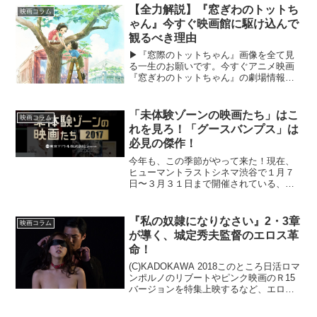
【全力解説】『窓ぎわのトットち
映画コラム
ゃん』今すぐ映画館に駆け込んで
観るべき理由
▶︎『窓際のトットちゃん』画像を全て見
る一生のお願いです。今すぐアニメ映画
『窓ぎわのトットちゃん』の劇場情報を
確認し、観に行ける時間を予約して、映
画館に駆けつけてください。なぜなら、
この『トットちゃん』は2023年というこ
「未体験ゾーンの映画たち」はこ
映画コラム
の年に限らず、すべ...
れを見ろ！「グースバンプス」は
必見の傑作！
今年も、この季節がやって来た！現在、
ヒューマントラストシネマ渋谷で１月７
日〜３月３１日まで開催されている、劇
場発信による文字通り「映画の福袋」的
な映画祭、それが「未体験ゾーンの映画
たち２０１７」だ！世界各国から日本未
『私の奴隷になりなさい』2・3章
映画コラム
公開の作品を集めて一気に...
が導く、城定秀夫監督のエロス革
命！
(C)KADOKAWA 2018このところ日活ロマ
ンポルノのリブートやピンク映画のＲ15
バージョンを特集上映するなど、エロテ
ィック作品をより広く、女性客も含めて
一般的に魅せていこうという動きが活発