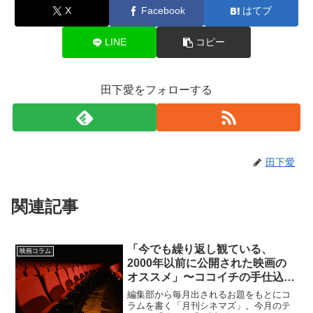
X
Facebook
はてブ
LINE
コピー
田下愛をフォローする
田下愛
関連記事
「今でも繰り返し観ている、
映画コラム
2000年以前に公開された映画の
オススメ」〜ココイチの手仕込み
ささみカツカレー3辛を添えて〜
編集部から毎月出されるお題をもとにコ
ラムを書く「月刊シネマズ」。今月のテ