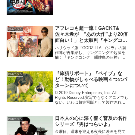
アフレコも超一流！GACKT&
映画コラム
佐々木希が「“あの大作”より20倍
面白い！」と太鼓判『キングコン
グ 髑髏島の巨神』
ハリウッド版『GODZILLA ゴジラ』の製
作陣が再集結し、キングコングの起源を
描く『キングコング 髑髏島の巨神』の
日本語吹き替え版の公開アフレコが2月16
日に都内で行われ、声優を務めるGACKT
さんと佐々木希さんが登場。GACKTさん
『旅猫リポート』『ベイブ』な
映画コラム
は主...
ど！動物がしゃべる映画４つのパ
ターンについて
© 2019 Disney Enterprises, Inc. All
Rights Reserved.実写でもなくアニメでも
ない、いわば超実写版として製作された
『ライオン・キング』が8月9日より全国
公開されます。1994年のアニメ映画版
を...
日本人の心に深く響く普及の名作
映画コラム
シリーズ『男はつらいよ』
金曜日、週末を迎える夜長に映画を見て