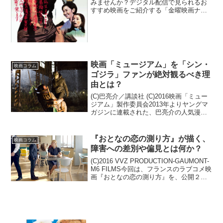
みませんか？デジタル配信で見られるお
すすめ映画をご紹介する「金曜映画ナ
ビ」。今週は、日本映画不朽の名作シリ
ーズ『男はつらいよ』にスポットをあて
てみたいと思います。フーテンの寅”こと
寅さんが繰り広げる人情喜...
映画「ミュージアム」を「シン・
映画コラム
ゴジラ」ファンが絶対観るべき理
由とは？
(C)巴亮介／講談社 (C)2016映画「ミュー
ジアム」製作委員会2013年よりヤングマ
ガジンに連載された、巴亮介の人気漫画
の待望の映画化、それが現在絶賛公開中
の映画「ミュージアム」だ。監督・脚本
には「るろうに剣心」シリーズや、今年
『おとなの恋の測り方』が描く、
映画コラム
公開され...
障害への差別や偏見とは何か？
(C)2016 VVZ PRODUCTION-GAUMONT-
M6 FILMS今回は、フランスのラブコメ映
画『おとなの恋の測り方』を、公開２週
目の日曜日に鑑賞して来た。予告編やポ
スタービジュアルなどから、ラブコメの
王道路線である、男女の「逆...