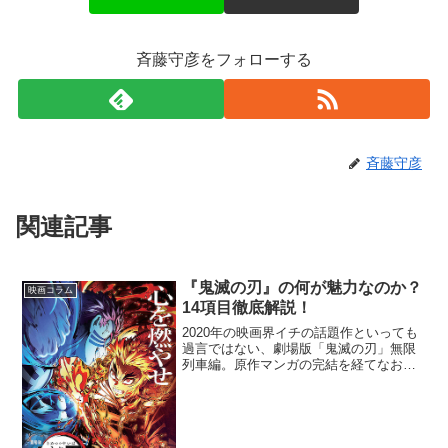
斉藤守彦をフォローする
斉藤守彦
関連記事
『鬼滅の刃』の何が魅力なのか？
映画コラム
14項目徹底解説！
2020年の映画界イチの話題作といっても
過言ではない、劇場版「鬼滅の刃」無限
列車編。原作マンガの完結を経てなおブ
ームが盛り上がりを見せ、もはや『鬼滅
の刃』というワードを目にしない日はな
いと思えるほどの一大社会現象を巻き起
こしています。「無限...