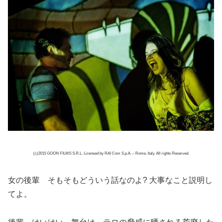
(c)2015 GOON FILMS S.R.L. Licensed by RAI Com S.p.A. – Rome, Italy. All rights Reserved.
女の後輩 そもそもどういう話なのよ? 大事なこと説明し
てよ。