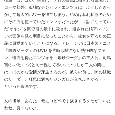
後輩 はいはい。舞台は、テロの脅威に晒される荒廃した
ローマ郊外。孤独なチンピラ・エンツォは、ふとしたきっ
かけで超人的パワーを得てしまう。始めは私利私欲のため
にその力を使っていたエンツォだったが、世話になってい
た“オヤジ”を闇取引の最中に殺され、遺された娘アレッシ
アの面倒を見る羽目になったことから、彼女を守るため正
義に目覚めていくことになる。アレッシアは日本製アニメ
「鋼鉄ジーグ」の DVD を片時も離さない熱狂的なファ
ン。怪力を得たエンツォを「鋼鉄ジーグ」の主人公、司馬
宙(シパヒロシ)と同一視して慕い、いつしか二人の間に
は、ほのかな愛情が芽生えるのが、彼らの前に、闇の組織
のリーダー、狂気に満ちたジンガロが立ちふさがる・・・
といった映画です。
女の後輩 あんた、最近コピペで手抜きするクセがついた
わね。良くないよ。