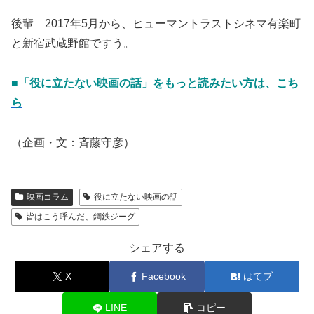
後輩 2017年5月から、ヒューマントラストシネマ有楽町
と新宿武蔵野館ですう。
■「役に立たない映画の話」をもっと読みたい方は、こち
ら
（企画・文：斉藤守彦）
映画コラム
役に立たない映画の話
皆はこう呼んだ、鋼鉄ジーグ
シェアする
X
Facebook
はてブ
LINE
コピー