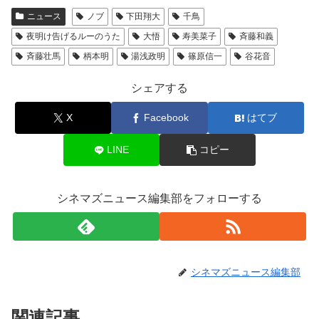
ニュース
ノブ
下田翔大
千鳥
夜明け告げるルーのうた
大悟
寿美菜子
斉藤和義
斉藤壮馬
柄本明
湯浅政明
篠原信一
谷花音
シェアする
X
Facebook
はてブ
LINE
コピー
シネマズニュース編集部をフォローする
シネマズニュース編集部
関連記事