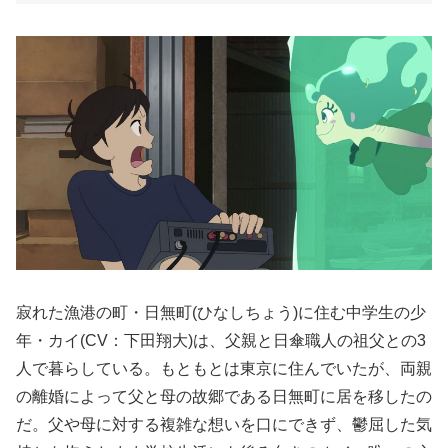
寂れた漁港の町・日無町(ひなしちょう)に住む中学生の少
年・カイ(CV：下田翔大)は、父親と日傘職人の祖父との3
人で暮らしている。もともとは東京に住んでいたが、両親
の離婚によって父と母の故郷である日無町に居を移したの
だ。父や母に対する複雑な想いを口にできず、鬱屈した気