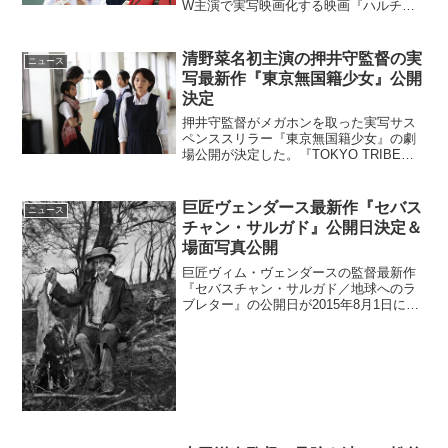
W主演で実写映画化する映画『ハルチ
カ』から、新たな出演キャスト情報や、
劇場公開日、さらに劇中カットなど一挙
解禁となった。さらに、主演の2人からの
清野菜名初主演の押井守監督の実
ニュース
コメントも到着し...
写最新作『東京無国籍少女』公開
決定
押井守監督がメガホンを取った実写サス
ペンススリラー『東京無国籍少女』の劇
場公開が決定した。『TOKYO TRIBE』
のヒロイン役で注目を集めた女優の清野
菜名が映画では初めての主演を務める。
(c)2015東映ビデオ本作の舞台は、とある
巨匠ヴェンダース最新作『セバス
ニュース
女子美術...
チャン・サルガド』公開日決定＆
場面写真公開
巨匠ヴィム・ヴェンダースの監督最新作
『セバスチャン・サルガド／地球へのラ
ブレター』の公開日が2015年8月1日に決
まり撮影風景を含む場面写真が公開され
た。本作は『ブエナ・ビスタ・ソシア
ル・クラブ』や、素晴らしいダンスシー
ンを最新のデジタル映...