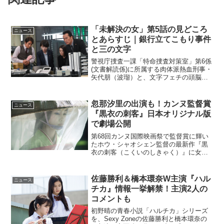
「未解決の女」第5話の見どころ
ニュース
とあらすじ｜銀行立てこもり事件
と三の文字
警視庁捜査一課「特命捜査対策室」第6係
(文書解読係)に所属する肉体派熱血刑事・
矢代朋（波瑠）と、文字フェチの頭脳派
刑事・鳴海理沙（鈴木京香）が、“文字”を
糸口に未解決事件を捜査する人気シリー
ズ9月3日に放送される第5話では、草加
忽那汐里の出演も！カンヌ監督賞
ニュース
（遠藤憲一）...
『黒衣の刺客』日本オリジナル版
で劇場公開
第68回カンヌ国際映画祭で監督賞に輝い
たホウ・シャオシェン監督の最新作『黒
衣の刺客（こくいのしきゃく）』に女
優・忽那汐里が参加していたことが明ら
かになった。日本オリジナル・ディレク
ターズカットで公開『黒衣の刺客』映画
佐藤勝利＆橋本環奈W主演『ハル
ニュース
『黒衣の刺客』は唐代の中...
チカ』情報一挙解禁！主演2人の
コメントも
初野晴の青春小説「ハルチカ」シリーズ
を、Sexy Zoneの佐藤勝利と橋本環奈の