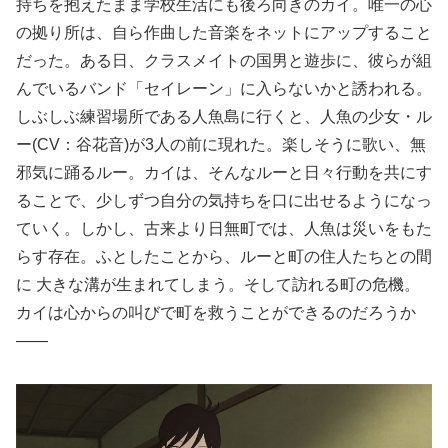
持ちを抱えたまま学校生活にも後ろ向きのカイ。唯一の心
の拠り所は、自ら作曲した音楽をネットにアップすること
だった。ある日、クラスメイトの国男と遊歩に、彼らが組
んでいるバンド「セイレーン」に入らないかと誘われる。
しぶしぶ練習場所である人魚島に行くと、人魚の少女・ル
ー(CV：谷花音)が3人の前に現れた。楽しそうに歌い、無
邪気に踊るルー。カイは、そんなルーと日々行動を共にす
ることで、少しずつ自分の気持ちを口に出せるようになっ
ていく。しかし、古来より日無町では、人魚は災いをもた
らす存在。ふとしたことから、ルーと町の住人たちとの間
に 大きな溝が生まれてしまう。そして訪れる町の危機。
カイは心からの叫びで町を救うことができるのだろうか
――