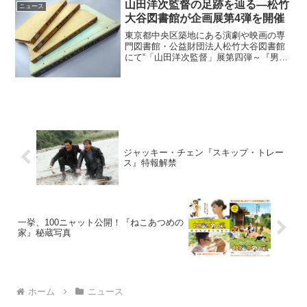
山田洋次監督の足跡を辿る―松竹
ニュース
大谷図書館が企画展第4弾を開催
東京都中央区築地にある演劇や映画の専
門図書館・公益財団法人松竹大谷図書館
にて“「山田洋次監督」展第四弾～『男は
つらいよ 柴又慕情』より『同胞（はらか
ら）』まで～”が現在開催されている。松
竹大谷図書館で「山田洋次監督」展第四
弾が開催中2015...
ジャッキー・チェン『スキップ・トレー
ス』特報解禁
一挙、100ニャット公開！『ねこあつめの
家』秘蔵写真
ホーム
ニュース