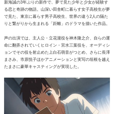
新海誠の3年ぶりの新作で、夢で見た少年と少女が経験す
る恋と奇跡の物語。山深い田舎町に暮らす女子高校生が夢
で見た、東京に暮らす男子高校生、世界の違う2人の隔た
りと繋がりから生まれる「距離」のドラマを描いた作品。
声の出演では、主人公・立花瀧役を神木隆之介、自らの運
命に翻弄されていくヒロイン・宮水三葉役を、オーディシ
ョンでその役を射止めた上白石萌音がつとめ、さらに長澤
まさみ、市原悦子ほかアニメーションと実写の垣根を越え
たまさに豪華キャスティングが実現した。