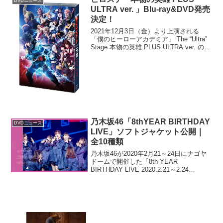
DVDニュース
切っ...
ULTRA ver. 」Blu-ray&DVD発売
決定！
2021年12月3日（金）より上演される
「僕のヒーローアカデミア」 The “Ultra”
Stage 本物の英雄 PLUS ULTRA ver. の
Blu-ray&DVD発売が決定した。本公演
は、昨年3月に上演された「『僕のヒーロ
ーアカデ...
乃木坂46「8thYEAR BIRTHDAY
DVDニュース
LIVE」ソフトジャケット公開｜
全10種類
乃木坂46が2020年2月21～24日にナゴヤ
ドームで開催した「8th YEAR
BIRTHDAY LIVE 2020.2.21～2.24
NAGOYA DOME」の模様を収録したBlu-
ray＆DVDが2020年12月23日発売。今回
その...