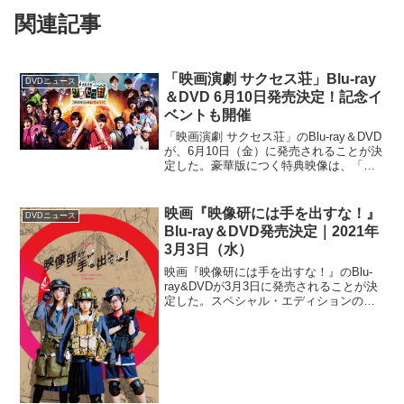
関連記事
「映画演劇 サクセス荘」Blu-ray
DVDニュース
＆DVD 6月10日発売決定！記念イ
ベントも開催
「映画演劇 サクセス荘」のBlu-ray＆DVD
が、6月10日（金）に発売されることが決
定した。豪華版につく特典映像は、「サ
クセス荘」お馴染みのキャスト同士によ
る反省会、本番とは一味違うランスルー
ダイジェスト、撮影日の1日を追いかけた
映画『映像研には手を出すな！』
DVDニュース
メイキ...
Blu-ray＆DVD発売決定｜2021年
3月3日（水）
映画『映像研には手を出すな！』のBlu-
ray&DVDが3月3日に発売されることが決
定した。スペシャル・エディションの映
像特典には、齋藤飛鳥、山下美月、梅澤
美波によるビジュアルコメンタリーが収
録されており、撮影時の思い出・裏話や
共演者とのエ...