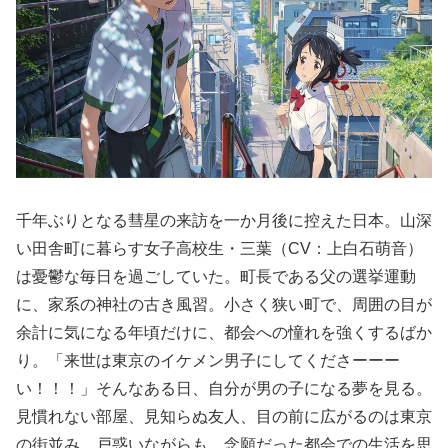
千年ぶりとなる彗星の来訪を一か月後に控えた日本。山深
い田舎町に暮らす女子高校生・三葉（CV：上白石萌音）
は憂鬱な毎日を過ごしていた。町長である父の選挙運動
に、家系の神社の古き風習。小さく狭い町で、周囲の目が
余計に気になる年頃だけに、都会への憧れを強くするばか
り。「来世は東京のイケメン男子にしてくださーーー
い！！！」そんなある日、自分が男の子になる夢を見る。
見慣れない部屋、見知らぬ友人、目の前に広がるのは東京
の街並み。戸惑いながらも、念願だった都会での生活を思