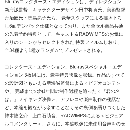
Blu-rayコレクターズ・エディションは、ディレクション
新海誠監督、キャラクターデザイン田中将賀氏、美術監督
丹治匠氏・馬島亮子氏ら、 豪華スタッフによる描き下ろ
し6面デジパック仕様となっており、また全セル商品共通
の先着予約特典として、キャスト＆RADWIMPSのお気に
入りのシーンからセレクトされた 特製フィルムしおり、
全34種より1種がランダムでプレゼントされる。
コレクターズ・エディション、Blu-rayスペシャル・エデ
ィション 3枚組には、豪華特典映像を収録。作品のすべて
の設計図ともいえる新海誠監督による＜ビデオコンテ＞
や、 完成までの約1年間の制作過程を追った＜『君の名
は。』メイキング映像＞、アフレコや楽曲制作の秘話な
ど、本編を観ながら余すことなくその裏側を語りつくした
神木隆之介、上白石萌音、RADWIMPSによる＜ビジュア
ルコメンタリー＞、さらに、本編映像に未使用音声をのせ