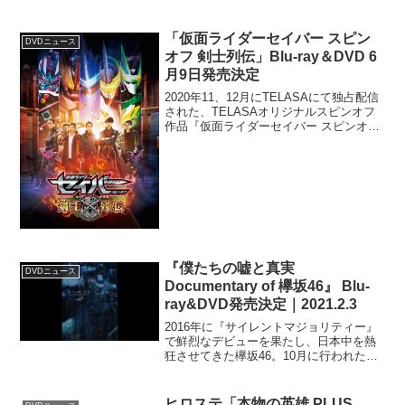
「仮面ライダーセイバー スピン
DVDニュース
オフ 剣士列伝」Blu-ray＆DVD 6
月9日発売決定
2020年11、12月にTELASAにて独占配信
された、TELASAオリジナルスピンオフ
作品『仮面ライダーセイバー スピンオフ
剣士列伝』全4話を収録した、Blu-ray＆
DVD が、6月9日（水）に発売される。本
作は、ライダー史上初の「放...
『僕たちの嘘と真実
DVDニュース
Documentary of 欅坂46』 Blu-
ray&DVD発売決定｜2021.2.3
2016年に『サイレントマジョリティー』
で鮮烈なデビューを果たし、日本中を熱
狂させてきた欅坂46。10月に行われた
「欅坂46 THE LAST LIVE」を持ってそ
の５年間の活動を終え、グループ名を
「櫻坂46」と改名して新たなスタートを
ヒロステ「本物の英雄 PLUS