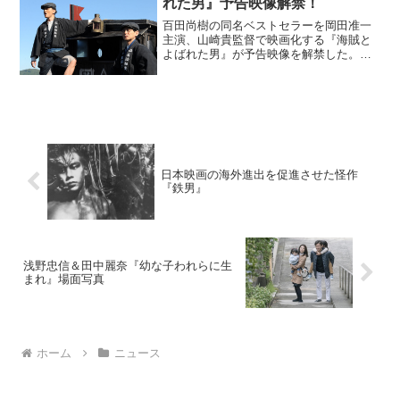
れた男』予告映像解禁！
百田尚樹の同名ベストセラーを岡田准一
主演、山崎貴監督で映画化する『海賊と
よばれた男』が予告映像を解禁した。主
演・岡田准一×監督・山崎貴『海賊とよば
れた男』予告解禁主要燃料が石炭だった
当時から、石油の将来性を予見していた
若き日の国岡鐡造(岡田...
日本映画の海外進出を促進させた怪作
『鉄男』
浅野忠信＆田中麗奈『幼な子われらに生
まれ』場面写真
ホーム
ニュース