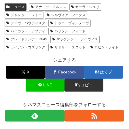
ニュース
アナ・デ・アルマス
カーラ・ジュリ
ジャレッド・レトー
シルヴィア・フークス
デイヴ・バウティスタ
ドゥニ・ヴィルヌーヴ
バーカッド・アブディ
ハリソン・フォード
ブレードランナー 2049
マッケンジー・デイヴィス
ライアン・ゴズリング
リドリー・スコット
ロビン・ライト
シェアする
X
Facebook
はてブ
LINE
コピー
シネマズニュース編集部をフォローする