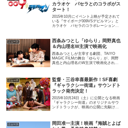
デリーにて実施され...
カラオケ パセラとのコラボがス
タート！
2015年10月にイベント上映が予定されて
いる『サイボーグ009VSデビルマン』と
カラオケ パセラのコラボレーションが
スタートした。サイボーグ009とデビルマ
ンの主題歌で最新作の映像が楽しめる！
日本の漫画界を代表する巨匠、石ノ森章
西条みつとし「ゆらり」岡野真也
ニュース
太郎と永井...
＆内山理名W主演で映画化
西条みつとしが主宰する劇団、TAIYO
MAGIC FILMの舞台「ゆらり」が、岡野
真也と内山理名のW主演で映画化される
ことが決定した。岡野真也＆内山理名W
主演『ゆらり』映画『ゆらり』は、古
都・石川県の老舗旅館「赤木箱」を舞台
監督・三谷幸喜最新作！SF喜劇
に、「あの時、...
ニュース
『ギャラクシー街道』サウンドト
ラック発売決定！
2015年10月24日（土）に公開となる映画
『ギャラクシー街道』のオリジナルサウ
ンドトラックが、映画の公開に先駆け、
10月21日にリリースされることが決まっ
た。待望の”三谷喜劇”最新作本作は、
『THE有頂天ホテル』『ザ・マジックア
岡田准一主演！映画『海賊とよば
ニュース
ワー』『ス...