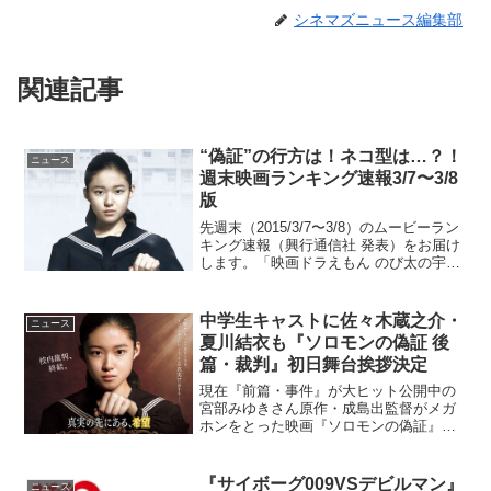
シネマズニュース編集部
関連記事
“偽証”の行方は！ネコ型は…？！
ニュース
週末映画ランキング速報3/7〜3/8
版
先週末（2015/3/7〜3/8）のムービーラン
キング速報（興行通信社 発表）をお届け
します。「映画ドラえもん のび太の宇宙
英雄記」NEW!「アメリカン・スナイパ
ー」「ソロモンの偽証 前篇・事件」
NEW!「ベイマックス」「テラスハウス
中学生キャストに佐々木蔵之介・
ニュース
クロ...
夏川結衣も『ソロモンの偽証 後
篇・裁判』初日舞台挨拶決定
現在『前篇・事件』が大ヒット公開中の
宮部みゆきさん原作・成島出監督がメガ
ホンをとった映画『ソロモンの偽証』い
よいよ2015年4月11日には完結編となる
『後篇・裁判』が公開となりますが、こ
のたび初日の舞台挨拶が東京・新宿ピカ
『サイボーグ009VSデビルマン』
ニュース