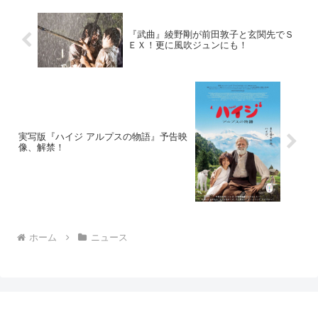
『武曲』綾野剛が前田敦子と玄関先でＳ
ＥＸ！更に風吹ジュンにも！
実写版『ハイジ アルプスの物語』予告映
像、解禁！
ホーム
ニュース