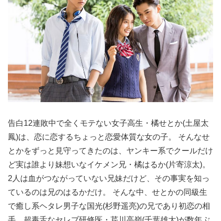
告白12連敗中で全くモテない女子高生・橘せとか(土屋太
鳳)は、恋に恋するちょっと恋愛体質な女の子。 そんなせ
とかをずっと見守ってきたのは、ヤンキー系でクールだけ
ど実は誰より妹想いなイケメン兄・橘はるか(片寄涼太)。
2人は血がつながっていない兄妹だけど、その事実を知っ
ているのは兄のはるかだけ。 そんな中、せとかの同級生
で癒し系ヘタレ男子な国光(杉野遥亮)の兄であり初恋の相
手、超毒舌なセレブ研修医・芹川高嶺(千葉雄大)が数年ぶ