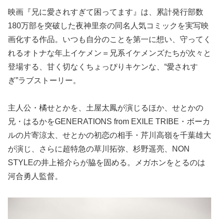
映画『兄に愛されすぎて困ってます』は、累計発行部数
180万部を突破した夜神里奈の同名人気コミックを実写映
画化する作品。いつも自分のことを第一に想い、守ってく
れるオトナな年上イケメン＝兄系イケメンズたちが次々と
登場する、甘く切なくちょっぴりキケンな、“愛されす
ぎ”ラブストーリー。
主人公・橘せとかを、土屋太鳳が演じるほか、せとかの
兄・はるかをGENERATIONS from EXILE TRIBE・ボーカ
ルの片寄涼太、せとかの初恋の相手・芹川高嶺を千葉雄大
が演じ、さらに超特急の草川拓弥、杉野遥亮、NON
STYLEの井上裕介らが脇を固める。メガホンをとるのは
河合勇人監督。