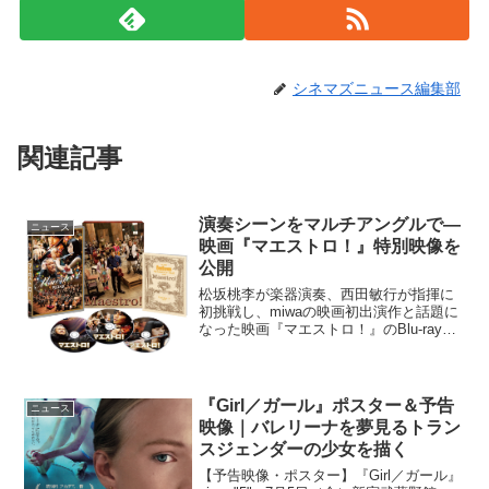
シネマズニュース編集部
関連記事
演奏シーンをマルチアングルで―
ニュース
映画『マエストロ！』特別映像を
公開
松坂桃李が楽器演奏、西田敏行が指揮に
初挑戦し、miwaの映画初出演作と話題に
なった映画『マエストロ！』のBlu-ray＆
DVDが2015年7月3日（金）にリリースさ
れる。Blu-ray＆DVDのセットとなる初回
限定生産3枚組には、映画未公開...
『Girl／ガール』ポスター＆予告
ニュース
映像｜バレリーナを夢見るトラン
スジェンダーの少女を描く
【予告映像・ポスター】『Girl／ガール』