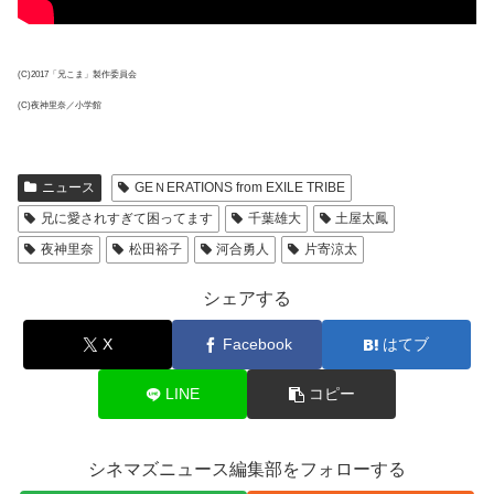
(C)2017「兄こま」製作委員会
(C)夜神里奈／小学館
ニュース
GEＮERATIONS from EXILE TRIBE
兄に愛されすぎて困ってます
千葉雄大
土屋太鳳
夜神里奈
松田裕子
河合勇人
片寄涼太
シェアする
X
Facebook
はてブ
LINE
コピー
シネマズニュース編集部をフォローする