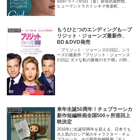
size="5"> 7月5日（金）新宿武蔵野館、
ヒューマントラストシネマ有楽町、
Bunkamuraル・シネマほか全国ロードシ
ョー世界が注目する新鋭監督ルーカス・
ドンの『Girl／ガール』より、ポスタ...
もうひとつのエンディングも―ブ
ニュース
リジット・ジョーンズ最新作、
BD＆DVD発売
「ブリジット・ジョーンズの日記」シリ
ーズの最新作『ブリジット・ジョーンズ
の日記 ダメな私の最後のモテ期』のBlu-
ray＆DVDが発売されることが決定した。
新たな三角関係の結末は？『ブリジッ
ト・ジョーンズの日記 ダメな私の最後の
モテ期』アラ...
来年生誕50周年！チェブラーシカ
ニュース
新作短編映画全国500ヶ所巡回上
映決定
2016年に生誕50周年を迎える、日本でも
大人気のロシア発のキャラクター・チェ
ブラーシカ。その新作短編映画『チェブ