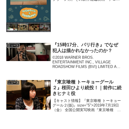
ラーシカ 動物園へ行く』が2015年3月8日
（日）宮城県石巻市で行われる『あの日
から4年…生命の輝きを見つめ被災地の新
たな未来...
『15時17分、パリ行き』でなぜ
ニュース
犯人は描かれなかったのか？
©2018 WARNER BROS.
ENTERTAINMENT INC., VILLAGE
ROADSHOW FILMS (BVI) LIMITED AND
RATPAC-DUNE ENTERTAINMENT LLC.
巨匠クリント・イー...
『東京喰種 トーキョーグール
ニュース
２』桜田ひより続投！｜前作に続
きヒナミ役
【キャスト情報】『東京喰種 トーキョー
グール２(仮)』size="5">2019年7月19日
（金） 全国公開実写映画『東京喰種 ト
ーキョーグール』の続編『東京喰種 ト
ーキョーグール２(仮)』に桜田ひよりが演
じる笛口雛実（フエグチ ヒナミ）の...