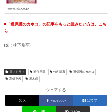
www.ntv.co.jp
■「過保護のカホコ」の記事をもっと読みたい方は、こち
ら
(文：柳下修平)
国内ドラマ
時任三郎
竹内涼真
過保護のカホコ
高畑充希
黒木瞳
シェアする
X
Facebook
はてブ
LINE
コピー