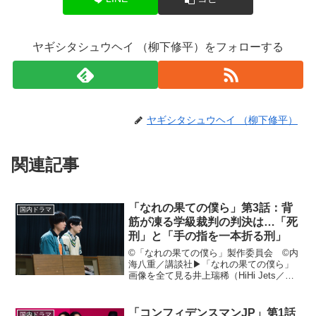
ヤギシタシュウヘイ （柳下修平）をフォローする
ヤギシタシュウヘイ （柳下修平）
関連記事
「なれの果ての僕ら」第3話：背
国内ドラマ
筋が凍る学級裁判の判決は…「死
刑」と「手の指を一本折る刑」
©「なれの果ての僕ら」製作委員会 ©内
海八重／講談社▶︎「なれの果ての僕ら」
画像を全て見る井上瑞稀（HiHi Jets／ジ
ャニーズJr.）が主演、犬飼貴丈が共演す
るドラマ「なれの果ての僕ら」（テレビ
東京系）が、2023年6月27日深夜にスタ...
「コンフィデンスマンJP」第1話
国内ドラマ