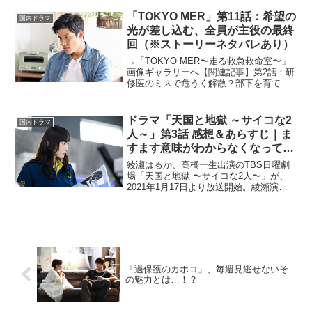
のドラマを集計基準としています。※集
計時に同ポイントだった作品は同順位と
「TOKYO MER」第11話：希望の
国内ドラマ
していま...
光が差し込む、全員が主役の最終
回（※ストーリーネタバレあり）
→「TOKYO MER〜走る救急救命室〜」
画像ギャラリーへ【関連記事】第2話：研
修医のミスで危うく解散？部下を育てる
先輩たちに感動した回【関連記事】第3
話：「TOKYO MER」が医療従事者に表
した敬意｜第3話は映画並み、圧巻のスケ
ドラマ「天国と地獄 ～サイコな2
国内ドラマ
ール！【...
人～」第3話 感想＆あらすじ｜ま
すます意味がわからなくなってき
たのに「面白すぎる」ってどうい
綾瀬はるか、高橋一生出演のTBS日曜劇
うこと？
場「天国と地獄 〜サイコな2人〜」が、
2021年1月17日より放送開始。綾瀬演じ
る、努力家で正義感が強いが慌てん坊な
35歳の刑事・望月彩子が、高橋演じるサ
イコパスな殺人鬼・日高陽斗（ひだか・
はると）と魂...
「過保護のカホコ」、毎週見逃せないそ
の魅力とは…！？