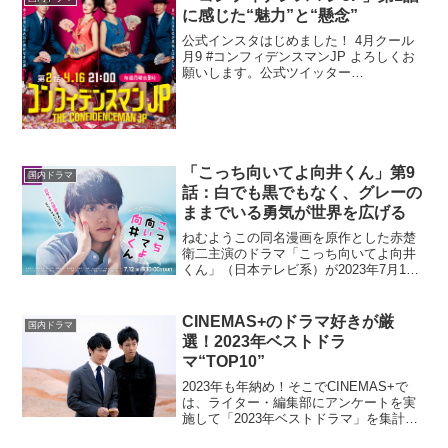
に感じた“魅力”と“懸念”
公式インスタはじめました！ 4月クール
月9 #コンフィデンスマンJP よろしくお
願いします。公式ツイッター
@confidencemanjp もやってます☺︎ #長澤
まさみ #ダー子 #東出昌大 #ボクちゃん #
小日向文世 #リチャード #...
「こっち向いてよ向井くん」第9
国内ドラマ
話：白でも黒でもなく、グレーの
ままでいる勇気が世界を広げる
ねむようこの同名漫画を原作とした赤楚
衛二主演のドラマ「こっち向いてよ向井
くん」（日本テレビ系）が2023年7月12
日よりスタート。本作はGP帯連続ドラマ
初主演となる赤楚が、雰囲気も性格も良
く、仕事もできるのに10年間彼女がいな
CINEMAS+のドラマ好きが厳
国内ドラマ
い30代の男性...
選！2023年ベストドラ
マ“TOP10”
2023年も年納め！そこでCINEMAS+で
は、ライター・編集部にアンケートを実
施して「2023年ベストドラマ」を集計。
※2023年に放送中・放送開始・配信開始