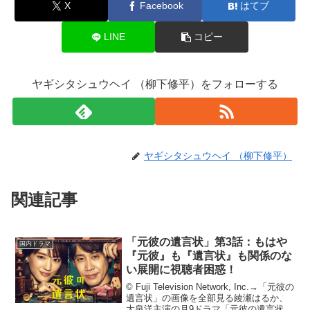
X
Facebook
はてブ
LINE
コピー
ヤギシタシュウヘイ （柳下修平）をフォローする
ヤギシタシュウヘイ （柳下修平）
関連記事
「元彼の遺言状」第3話：もはや
国内ドラマ
『元彼』も『遺言状』も関係のな
い展開に視聴者困惑！
© Fuji Television Network, Inc.→「元彼の
遺言状」の画像を全部見る綾瀬はるか、
大泉洋主演の月9ドラマ「元彼の遺言状」