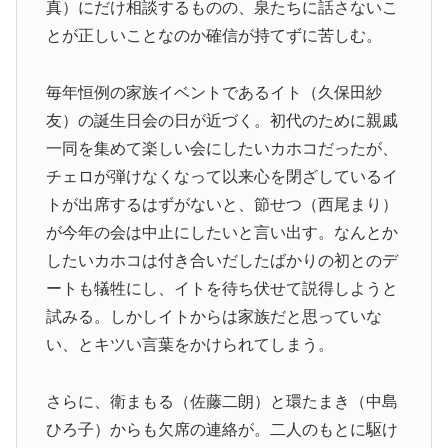
真）にだけ相談するものの、泉たちに話さないこ
とが正しいことなのか確信が持てずに苦しむ。
毎年恒例の家族イベントであるイト（久保田紗
友）の誕生日会の日が近づく。初代のために親戚
一同を集めて楽しい会にしたいカホコだったが、
チェロが弾けなくなって以来心を閉ざしているイ
トが出席するはずがないと、節せつ（西尾まり）
が今年の会は中止にしたいと言い出す。なんとか
したいカホコは付き合いだしたばかりの初とのデ
ートも犠牲にし、イトを待ち伏せて説得しようと
試みる。しかしイトからは家族だと思っていな
い、とキツい言葉をかけられてしまう。
さらに、衛まもる（佐藤二朗）と環たまき（中島
ひろ子）からも欠席の連絡が。二人のもとに駆け