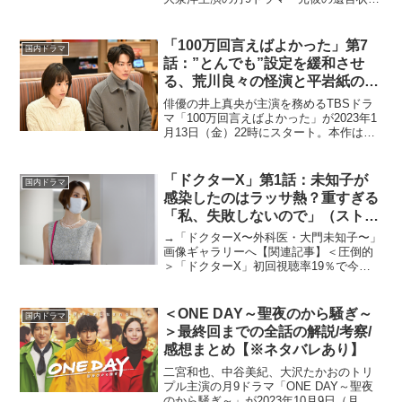
が2022年4月11日より放送スタート。金
に目がない敏腕弁護士・剣持麗子（綾瀬
はるか）。ある日...
「100万回言えばよかった」第7
国内ドラマ
話：”とんでも”設定を緩和させ
る、荒川良々の怪演と平岩紙の圧
巻の演技
俳優の井上真央が主演を務めるTBSドラ
マ「100万回言えばよかった」が2023年1
月13日（金）22時にスタート。本作は主
人公の相馬悠依（井上真央）と幽霊にな
ってしまった恋人の鳥野直木（佐藤
健）、その2人をつなぐ刑事の魚住譲（松
「ドクターX」第1話：未知子が
国内ドラマ
山ケンイチ）...
感染したのはラッサ熱？重すぎる
「私、失敗しないので」（ストー
リーネタバレあり）
→「ドクターX〜外科医・大門未知子〜」
画像ギャラリーへ【関連記事】＜圧倒的
＞「ドクターX」初回視聴率19％で今ク
ール最高のスタート 「私、失敗しないの
で」でおなじみ、米倉涼子主演の木曜ド
ラマ「ドクターX〜外科医・大門未知
＜ONE DAY～聖夜のから騒ぎ～
国内ドラマ
子〜」シーズン7が、...
＞最終回までの全話の解説/考察/
感想まとめ【※ネタバレあり】
二宮和也、中谷美紀、大沢たかおのトリ
プル主演の月9ドラマ「ONE DAY～聖夜
のから騒ぎ～」が2023年10月9日（月）