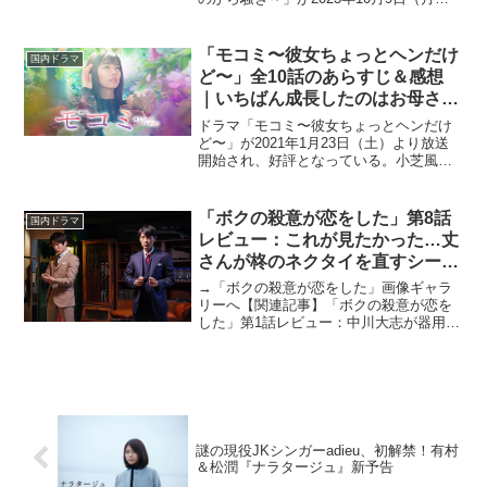
よりスタート。全く関わりを持たない3人
の男女が次第に運命の交錯へと導かれて
いく――。CINEMAS＋では毎話公式ライ
「モコミ〜彼女ちょっとヘンだけ
国内ドラマ
ター...
ど〜」全10話のあらすじ＆感想
｜いちばん成長したのはお母さん
かもしれない
ドラマ「モコミ〜彼女ちょっとヘンだけ
ど〜」が2021年1月23日（土）より放送
開始され、好評となっている。小芝風花
が演じる萌子美（もこみ）の成長、そし
て彼女を見守る家族の絆と再生を描く物
語。しかし萌子美は、ヌイグルミや石や
「ボクの殺意が恋をした」第8話
国内ドラマ
植物など、感情を持...
レビュー：これが見たかった…丈
さんが柊のネクタイを直すシーン
にほっこり（※ストーリーネタバ
→「ボクの殺意が恋をした」画像ギャラ
レあり）
リーへ【関連記事】「ボクの殺意が恋を
した」第1話レビュー：中川大志が器用に
演じる“ポンコツ”が愛おしい、スリリング
（？）ラブコメ開幕！【関連記事】「ボ
クの殺意が恋をした」第2話レビュー：中
川大志が胸きゅん...
謎の現役JKシンガーadieu、初解禁！有村
＆松潤『ナラタージュ』新予告