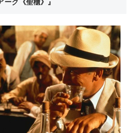
アーク《聖櫃》』