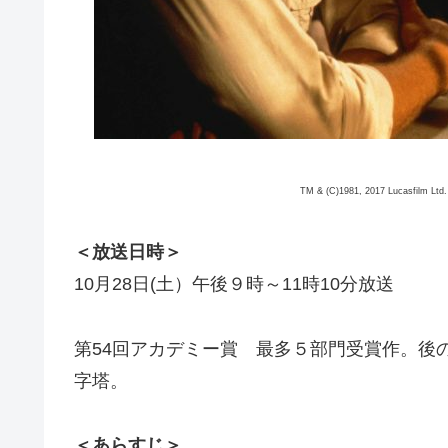
TM & (C)1981, 2017 Lucasfilm Ltd. 
＜放送日時＞
10月28日(土）午後９時～11時10分放送
第54回アカデミー賞 最多５部門受賞作。後
字塔。
＜あらすじ＞