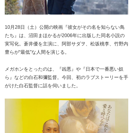
10月28日（土）公開の映画『彼女がその名を知らない鳥
たち』は、沼田まほかるが2006年に出版した同名小説の
実写化。蒼井優を主演に、阿部サダヲ、松坂桃李、竹野内
豊らが“最低”な人間を演じる。
メガホンをとったのは、『凶悪』や『日本で一番悪い奴
ら』などの白石和彌監督。今回、初のラブストーリーを手
がけた白石監督に話を伺いました。