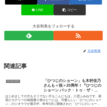
LINE
コピー
大谷和美をフォローする
大谷和美
関連記事
「ひつじのショーン」も木村佳乃
INTERVIEW
さんも＜祝＞20周年！『ひつじの
ショーン バック・トゥ・ザ・ホ
ーム』公開直前イベント
はじめましての方もそうでない方もこんにちは。八雲ふみねです。新
宿ピカデリーの靖国通り側ロビーには、可愛らしい「ひつじのショー
ン」のジオラマが展示中。昨年5月に開催された「ひつじのショーン