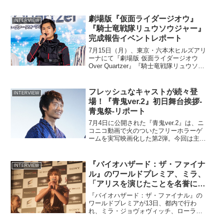
アードマン・スタジオの世界展」で展示されたものを新宿...
劇場版『仮面ライダージオウ』
INTERVIEW
『騎士竜戦隊リュウソウジャー』
完成報告イベントレポート
7月15日（月）、東京・六本木ヒルズアリ
ーナにて『劇場版 仮面ライダージオウ
Over Quartzer』『騎士竜戦隊リュウソウ
ジャー THE MOVIE タイムスリップ！恐
竜パニック！！』の完成報告イベントが
開催され、劇場版ゲストを含むキ...
フレッシュなキャストが続々登
INTERVIEW
場！『青鬼ver.2』初日舞台挨拶-
青鬼祭-リポート
7月4日に公開された『青鬼ver.2』は、ニ
コニコ動画で火のついたフリーホラーゲ
ームを実写映画化した第2弾。今回は主演
の中川大志さんほか主要キャストを招い
てシネマート新宿で開催された、公開初
日舞台挨拶の模様をお届けします。簡単
『バイオハザード：ザ・ファイナ
INTERVIEW
にストーリーを...
ル』のワールドプレミア、ミラ、
「アリスを演じたことを名誉に思
う」
『バイオハザード：ザ・ファイナル』の
ワールドプレミアが13日、都内で行わ
れ、ミラ・ジョヴォヴィッチ、ローラ、