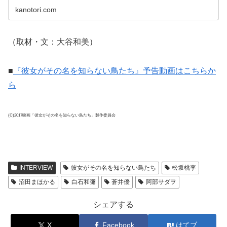
kanotori.com
（取材・文：大谷和美）
■
『彼女がその名を知らない鳥たち』予告動画はこちらか
ら
(C)2017映画「彼女がその名を知らない鳥たち」製作委員会
INTERVIEW
彼女がその名を知らない鳥たち
松坂桃李
沼田まほかる
白石和彌
蒼井優
阿部サダヲ
シェアする
X
Facebook
はてブ