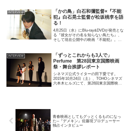
アリ・ラーター、オーエン・マッケン、
ウィリアム・レヴィ、エヴァ・アンダー
ソン、イ・ジュンキ、ポール・W・S・ア
「かの鳥」白石和彌監督×『不能
INTERVIEW
ンダーソン監督が登壇し...
犯』白石晃士監督が松坂桃李を語
る！
4月25日（水）にBlu-ray&DVDが発売とな
る『彼女がその名を知らない鳥たち』、
そして現在公開中の映画『不能犯』。そ
れぞれのメガホンをとった白石和彌監督
と白石晃士監督に、“W白石対談”として作
品の話題を中心に、お互いについてのお
「ずっとこれからも3人で」
INTERVIEW
話など...
Perfume 第28回東京国際映画
祭・舞台挨拶レポート
シネマズ公式ライターの田下愛です。
2015年10月24日（土）、TOHOシネマズ
六本木ヒルズにて、第28回東京国際映画
祭・パノラマ部門選出作品・『WE ARE
Perfume -WORLD TOUR 3rd
DOCUMENT』の公式上映が行...
青春映画としてもグッとくるものになっ
た─『デメキン』佐藤現プロデューサー
独占インタビュー