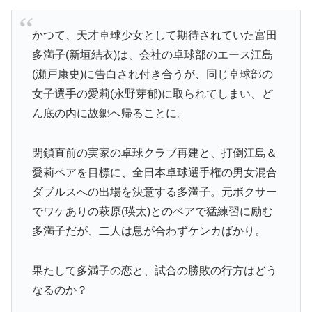
かつて、天才卓球少女として期待されていた富田
多満子(新垣結衣)は、会社の卓球部のエース江島
(瀬戸康史)に告白され付き合うが、同じ卓球部の
女子選手の愛莉(永野芽郁)に取られてしまい、ど
ん底の内に故郷へ帰ることに。
閉鎖直前の実家の卓球クラブ再建と、打倒江島＆
愛莉ペアを目標に、全日本卓球選手権の男女混合
ダブルスへの出場を決意する多満子。元ボクサー
でワケありの萩原(瑛太)とのペアで猛練習に励む
多満子だが、二人は息が合わずケンカばかり。
果たして多満子の恋と、試合の勝敗の行方はどう
なるのか？