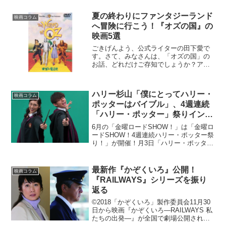
ンソン）と元ＭＩ６エージェントのデッ
カード・ショウ（ジェイソ...
夏の終わりにファンタジーランド
映画コラム
へ冒険に行こう！『オズの国』の
映画5選
ごきげんよう、公式ライターの田下愛で
す。さて、みなさんは、「オズの国」の
お話、どれだけご存知でしょうか？アメ
リカの作家、ライマン・フランク・ボー
ム作のファンタジー「オズの魔法使い」
に登場する魔法がいっぱいのファンタジ
ハリー杉山「僕にとってハリー・
ーランド、オズ。今回は、...
映画コラム
ポッターはバイブル」、4週連続
「ハリー・ポッター」祭りインタ
ビュー
6月の「金曜ロードSHOW！」は「金曜ロ
ードSHOW！4週連続ハリー・ポッター祭
り！」が開催！月3日「ハリー・ポッター
と不死鳥の騎士団」6月10日「ハリー・ポ
ッターと謎のプリンス」6月17日「ハリ
ー・ポッターと死の秘宝PART1」6月24
最新作『かぞくいろ』公開！
映画コラム
日...
『RAILWAYS』シリーズを振り
返る
©2018「かぞくいろ」製作委員会11月30
日から映画『かぞくいろ―RAILWAYS 私
たちの出発―』が全国で劇場公開されま