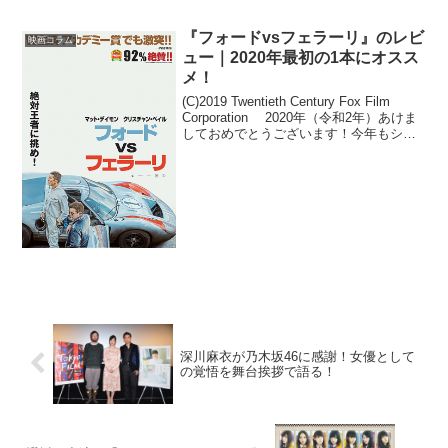
す。全国の鉄道と家族の絆を題材にした
『RAILWAYS』シリーズ第3弾のこの作
品、今回は鹿児島～熊本を結ぶ肥薩おれ
『フォードvsフェラーリ』のレビ
映画コラム
ん...
ュー｜2020年最初の1本にオスス
メ！
(C)2019 Twentieth Century Fox Film
Corporation 2020年（令和2年）あけま
しておめでとうございます！今年もシネ
マズPLUSをよろしくお願いいたします。
さて『アナと雪の女王2』をはじめ『スタ
ー...
深川麻衣が乃木坂46に感謝！女優として
の覚悟を舞台挨拶で語る！