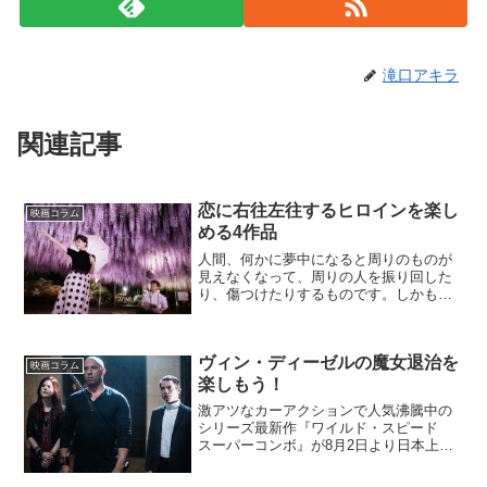
滝口アキラ
関連記事
恋に右往左往するヒロインを楽し
映画コラム
める4作品
人間、何かに夢中になると周りのものが
見えなくなって、周りの人を振り回した
り、傷つけたりするものです。しかも、
たいていの場合は当の本人に悪気がなか
ったり、自覚がなかったりする場合が多
いです。なまじ、周りの人間は事情を知
ヴィン・ディーゼルの魔女退治を
っていたりするので強く言...
映画コラム
楽しもう！
激アツなカーアクションで人気沸騰中の
シリーズ最新作『ワイルド・スピード
スーパーコンボ』が8月2日より日本上
陸！もっともこの作品、元ＦＢＩ特別捜
査官ルーク・ホプス（ドウェイン・ジョ