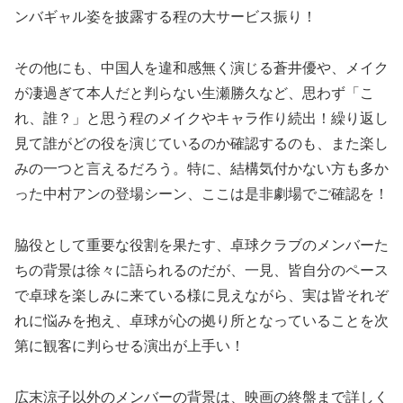
ンバギャル姿を披露する程の大サービス振り！
その他にも、中国人を違和感無く演じる蒼井優や、メイク
が凄過ぎて本人だと判らない生瀬勝久など、思わず「こ
れ、誰？」と思う程のメイクやキャラ作り続出！繰り返し
見て誰がどの役を演じているのか確認するのも、また楽し
みの一つと言えるだろう。特に、結構気付かない方も多か
った中村アンの登場シーン、ここは是非劇場でご確認を！
脇役として重要な役割を果たす、卓球クラブのメンバーた
ちの背景は徐々に語られるのだが、一見、皆自分のペース
で卓球を楽しみに来ている様に見えながら、実は皆それぞ
れに悩みを抱え、卓球が心の拠り所となっていることを次
第に観客に判らせる演出が上手い！
広末涼子以外のメンバーの背景は、映画の終盤まで詳しく