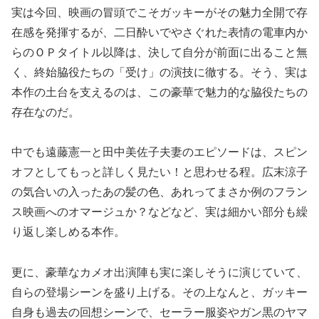
実は今回、映画の冒頭でこそガッキーがその魅力全開で存
在感を発揮するが、二日酔いでやさぐれた表情の電車内か
らのＯＰタイトル以降は、決して自分が前面に出ること無
く、終始脇役たちの「受け」の演技に徹する。そう、実は
本作の土台を支えるのは、この豪華で魅力的な脇役たちの
存在なのだ。
中でも遠藤憲一と田中美佐子夫妻のエピソードは、スピン
オフとしてもっと詳しく見たい！と思わせる程。広末涼子
の気合いの入ったあの髪の色、あれってまさか例のフラン
ス映画へのオマージュか？などなど、実は細かい部分も繰
り返し楽しめる本作。
更に、豪華なカメオ出演陣も実に楽しそうに演じていて、
自らの登場シーンを盛り上げる。その上なんと、ガッキー
自身も過去の回想シーンで、セーラー服姿やガン黒のヤマ