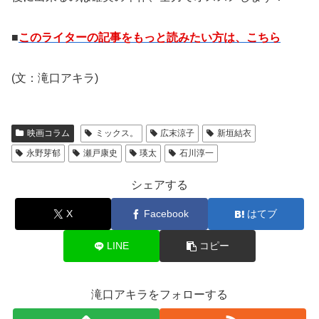
■
このライターの記事をもっと読みたい方は、こちら
(文：滝口アキラ)
映画コラム
ミックス。
広末涼子
新垣結衣
永野芽郁
瀬戸康史
瑛太
石川淳一
シェアする
X
Facebook
はてブ
LINE
コピー
滝口アキラをフォローする