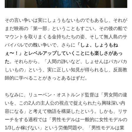
その言い争いは実にしょうもないものでもあるし、それが
まだ映画の「第一部」ということもすごい。その後の船で
マウントを取りまくる金持ちたちの姿、そして無人島のサ
バイバルでの醜い争いで、さらに
「しょ、しょうもね
ぇ〜！」とレベルアップしていくことにも楽しさがあっ
た
。それらから、「人間の諍いなど、しょせんはバカバカ
しいもの」という、実に正しい知見が得られるし、反面教
師的に学べることがきっとあるはずだ。
ちなみに、リューベン・オストルンド監督は「男女間の違
いを、この2人の主人公の視点で捉えられたら興味深い内
容になる」と考えて物語を構築したという。しかも、リサ
ーチをする過程では「男性モデルは一般的に女性モデルの
1/3しか稼げない」という労働問題や、「男性モデルは業