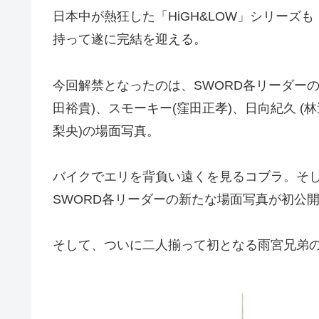
日本中が熱狂した「HiGH&LOW」シリーズも『HiGH&
持って遂に完結を迎える。
今回解禁となったのは、SWORD各リーダーのコ
田裕貴)、スモーキー(窪田正孝)、日向紀久 (林遣
梨央)の場面写真。
バイクでエリを背負い遠くを見るコブラ。そし
SWORD各リーダーの新たな場面写真が初公
そして、ついに二人揃って初となる雨宮兄弟のヒ