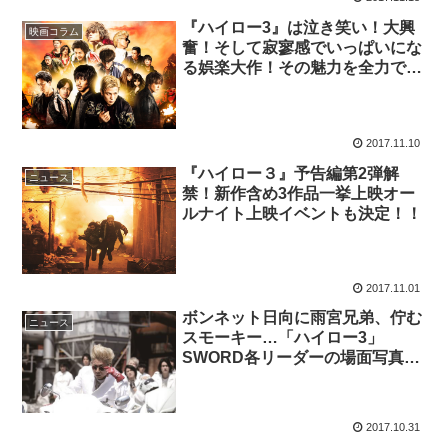
『ハイロー3』は泣き笑い！大興
映画コラム
奮！そして寂寥感でいっぱいにな
る娯楽大作！その魅力を全力で語
る！
2017.11.10
『ハイロー３』予告編第2弾解
ニュース
禁！新作含め3作品一挙上映オー
ルナイト上映イベントも決定！！
2017.11.01
ボンネット日向に雨宮兄弟、佇む
ニュース
スモーキー…「ハイロー3」
SWORD各リーダーの場面写真が
解禁！
2017.10.31