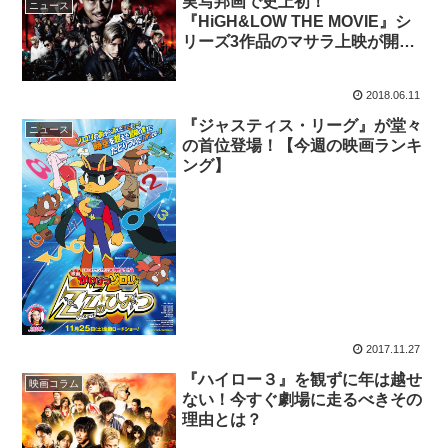
実写邦画で史上初！
ニュース
『HiGH&LOW THE MOVIE』シ
リーズ3作品のマサラ上映が開催
決定！
2018.06.11
『ジャスティス・リーグ』が堂々
ニュース
の首位登場！【今週の映画ランキ
ング】
2017.11.27
『ハイロー３』を観ずに年は越せ
映画コラム
ない！今すぐ劇場に走るべきその
理由とは？