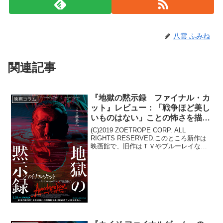
八雲 ふみね
関連記事
『地獄の黙示録 ファイナル・カ
映画コラム
ット』レビュー：「戦争ほど美し
いものはない」ことの怖さを描い
た名作の最終版！
(C)2019 ZOETROPE CORP. ALL
RIGHTS RESERVED.このところ新作は
映画館で、旧作はＴＶやブルーレイなど
のソフト、もしくはネット配信で、とい
った映画鑑賞の基本的区分けを自分の中
でしています。理由は単純で、こ...