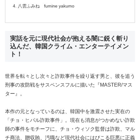
八雲ふみね fumine yakumo
実話を元に現代社会が抱える闇に鋭く斬り
込んだ、韓国クライム・エンターテイメン
ト！
世界を転々とし次々と詐欺事件を繰り返す男と、彼を追う
刑事の攻防戦をサスペンスフルに描いた『MASTER/マス
ター』。
本作の元となっているのは、韓国中を激震させた実在の
「チョ・ヒパル詐欺事件」。現在も消息がつかめない詐欺
師の事件をモチーフに、チョ・ウィソク監督は詐欺、マル
チ商法、贈収賄、汚職など現代社会にはびこる巨悪に正義