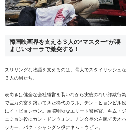
韓国映画界を支える３人の“マスター”が凄
まじいオーラで激突する！
スリリングな物語を支えるのは、骨太でスタイリッシュな
３人の男たち。
表向きは健全な会社経営を装いながら実態のない詐欺行為
で巨万の富を築いてきた稀代のワル、チン・ヒョンピル役
にイ・ビョンホン。頭脳明晰なエリート警察官、キム・ジ
ェミョン役にカン・ドンウォン。チン会長の右腕で天才ハ
ッカー、パク・ジャングン役にキム・ウビン。