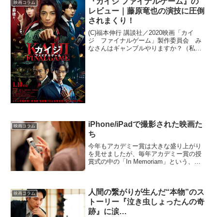
『カイジ ファイナルゲーム』の
映画コラム
レビュー｜藤原竜也の演技に圧倒
されまくり！
(C)福本伸行 講談社／2020映画「カイ
ジ ファイナルゲーム」製作委員会 み
なさんはギャンブルやりますか？（私は
一時期パチンコを、年間通してプラスマ
イナス０収支を貫きつつ、10年くらい趣
味にして楽しんでました。その後禁煙に
成功したら煙臭い...
iPhone/iPadで撮影された映画た
映画コラム
ち
今年もアカデミー賞は大きな盛り上がり
を見せましたが、毎年アカデミー賞の授
賞式の中の「In Memoriam」という、前
年の授賞式から1年の間に亡くなった映画
業界に大きく関わった方々を追悼するコ
ーナーがあります。今年は、デビッド・
人間の繋がりが生んだ“本物”のス
ボウイや、「...
映画コラム
トーリー『泣き虫しょったんの奇
跡』に涙…