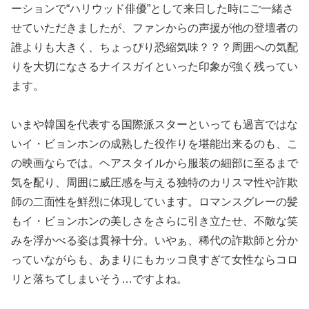
ーションで“ハリウッド俳優”として来日した時にご一緒さ
せていただきましたが、ファンからの声援が他の登壇者の
誰よりも大きく、ちょっぴり恐縮気味？？？周囲への気配
りを大切になさるナイスガイといった印象が強く残ってい
ます。
いまや韓国を代表する国際派スターといっても過言ではな
いイ・ビョンホンの成熟した役作りを堪能出来るのも、こ
の映画ならでは。ヘアスタイルから服装の細部に至るまで
気を配り、周囲に威圧感を与える独特のカリスマ性や詐欺
師の二面性を鮮烈に体現しています。ロマンスグレーの髪
もイ・ビョンホンの美しさをさらに引き立たせ、不敵な笑
みを浮かべる姿は貫禄十分。いやぁ、稀代の詐欺師と分か
っていながらも、あまりにもカッコ良すぎて女性ならコロ
リと落ちてしまいそう…ですよね。