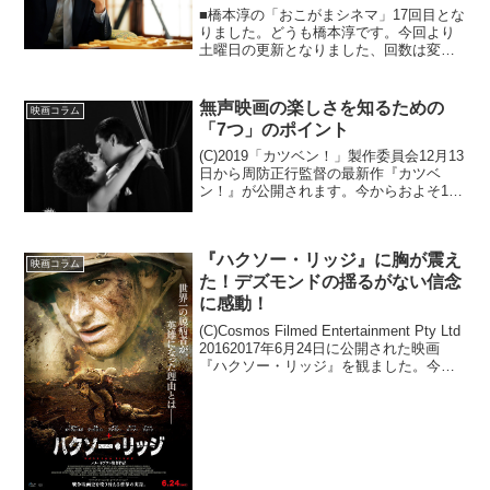
■橋本淳の「おこがまシネマ」17回目とな
りました。どうも橋本淳です。今回より
土曜日の更新となりました、回数は変更
なしの月2回でございます。今後とも、ど
うぞよろしくお願いします。水曜日更新
から土曜日更新になり、締め切りが3日後
無声映画の楽しさを知るための
映画コラム
ろ倒しになったせ...
「7つ」のポイント
(C)2019「カツベン！」製作委員会12月13
日から周防正行監督の最新作『カツベ
ン！』が公開されます。今からおよそ100
年前、映画にまだ音がなかった時代、日
本では活動弁士が映画の進行に伴い、画
面の横から解説していくという独自の文
『ハクソー・リッジ』に胸が震え
化がありま...
映画コラム
た！デズモンドの揺るがない信念
に感動！
(C)Cosmos Filmed Entertainment Pty Ltd
20162017年6月24日に公開された映画
『ハクソー・リッジ』を観ました。今回
はその映画の感想をお届けしたいと思い
ます。たった1人で激戦地の中、多くの兵
士の命を...