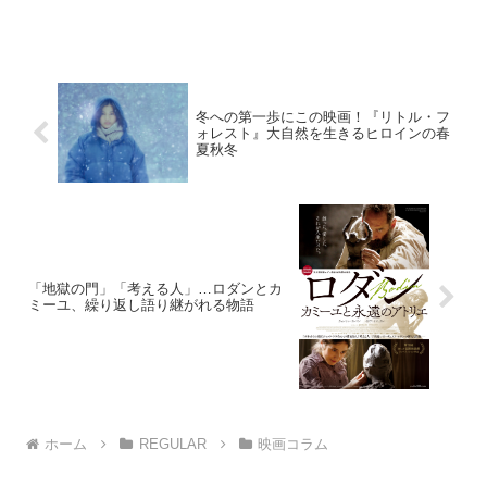
冬への第一歩にこの映画！『リトル・フ
ォレスト』大自然を生きるヒロインの春
夏秋冬
「地獄の門」「考える人」…ロダンとカ
ミーユ、繰り返し語り継がれる物語
ホーム
REGULAR
映画コラム