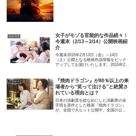
ー・スコット、マー...
女子がモゾる官能的な作品続々！
ニュース
今週末（2/13～2/14）公開映画紹
介
今週末2015年2月13日（金）～14日
（土）公開となる映画作品情報をピック
アップしてお届けいたします。2015年2月
10日（火）公開（※公開中）「忌野清志
郎 ロックン・ロール・ショー The FILM
＃1 入門編」2015年2月13日（...
『焼肉ドラゴン』が80％以上の来
ニュース
場者から“笑って泣ける”と絶賛さ
れている理由とは？
日本の演劇賞を総なめにした演劇界の金
字塔を原作とした映画『焼肉ドラゴン』
が、全国で大ヒット公開中。全国の公開
劇場に寄せられた観客の感想コメントの
パーセンテージを来場者総数から導きだ
したところ、映画『焼肉ドラゴン』を鑑
賞した人の80％から「笑...