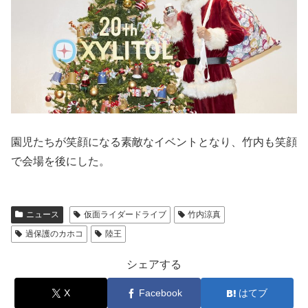
園児たちが笑顔になる素敵なイベントとなり、竹内も笑顔
で会場を後にした。
ニュース
仮面ライダードライブ
竹内涼真
過保護のカホコ
陸王
シェアする
X
Facebook
はてブ