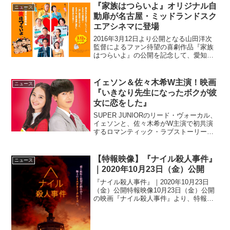
『家族はつらいよ』オリジナル自
『バイオハザード ...
ニュース
動扉が名古屋・ミッドランドスク
エアシネマに登場
2016年3月12日より公開となる山田洋次
監督によるファン待望の喜劇作品『家族
はつらいよ』の公開を記念して、愛知県
名古屋市にある名古屋・ミッドランドス
クエアシネマに『家族はつらいよ』オリ
ジナル自動扉が設置された。名古屋に
イェソン＆佐々木希W主演！映画
ニュース
『家族はつらいよ』オ...
『いきなり先生になったボクが彼
女に恋をした』
SUPER JUNIORのリード・ヴォーカル、
イェソンと、佐々木希がW主演で初共演
するロマンティック・ラブストーリー映
画『いきなり先生になったボクが彼女に
恋をした』が11月3日(木・祝)より公開と
なる夢中で生きていたら、ステキな恋が
【特報映像】『ナイル殺人事件』
ニュース
やって来...
｜2020年10月23日（金）公開
『ナイル殺人事件』｜2020年10月23日
（金）公開特報映像10月23日（金）公開
の映画『ナイル殺人事件』より、特報映
像とティザーポスターがお披露目され
た。作品情報監督：ケネス・ブラナー脚
本：マイケル・グリーン製作：リドリ