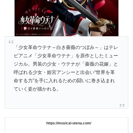
「少女革命ウテナ～白き薔薇のつぼみ～」はテレ
ビアニメ「少女革命ウテナ」を原作としたミュー
ジカル。男装の少女・ウテナが「薔薇の花嫁」と
呼ばれる少女・姫宮アンシーと出会い“世界を革
命する力”を手に入れるための闘いに巻き込まれ
ていく姿が描かれる。
https://musical-utena.com/