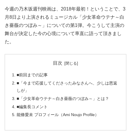
今週の乃木坂週刊映画は、2018年最初！ということで、3
月8日より上演されるミュージカル「少女革命ウテナ～白
き薔薇のつぼみ～」についての第1弾。今こうして主演の
舞台が決定した今の心境について率直に語って頂きまし
た。
目次
■前回までの記事
■「今まで応援してくださったみなさんへ、少しは恩返
しが」
■「少女革命ウテナ～白き薔薇のつぼみ～」とは？
■編集長コメント
能條愛未 プロフィール（Ami Noujo Profile）