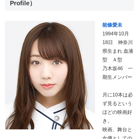
Profile）
能條愛未
1994年10月
18日 神奈川
県生まれ 血液
型 Ａ型
乃木坂46 一
期生メンバー
月に10本は必
ず見るという
ほどの映画好
き。
映画、舞台と
女優としての