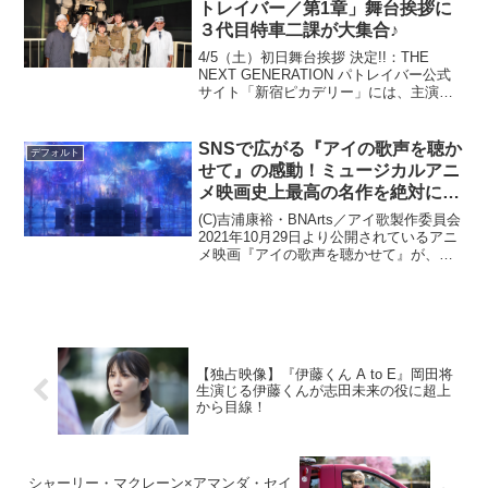
トレイバー／第1章」舞台挨拶に
３代目特車二課が大集合♪
4/5（土）初日舞台挨拶 決定!!：THE
NEXT GENERATION パトレイバー公式
サイト「新宿ピカデリー」には、主演の
真野恵里菜さんはじめ“３代目”特車二課
第二小隊が大集合～ぜひ“脅威のプロジェ
クト”始動の瞬間をお見逃しなく♪「...
SNSで広がる『アイの歌声を聴か
デフォルト
せて』の感動！ミュージカルアニ
メ映画史上最高の名作を絶対に今
週末に観てほしい理由
(C)吉浦康裕・BNArts／アイ歌製作委員会
2021年10月29日より公開されているアニ
メ映画『アイの歌声を聴かせて』が、も
のすごいことになっている。SNSでの絶
賛の声が相次ぎ、ファンアートもたくさ
ん投稿され、「この映画をもっと多くの
人に...
【独占映像】『伊藤くん A to E』岡田将
生演じる伊藤くんが志田未来の役に超上
から目線！
シャーリー・マクレーン×アマンダ・セイ