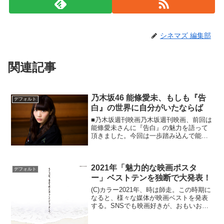
シネマズ 編集部
関連記事
乃木坂46 能條愛未、もしも『告
デフォルト
白』の世界に自分がいたならば
■乃木坂週刊映画乃木坂週刊映画、前回は
能條愛未さんに『告白』の魅力を語って
頂きました。今回は一歩踏み込んで能條
さんに『告白』に関する質問をぶつけて
みました。前回までの記事・乃木坂46 能
條愛未、『告白』初見時に感じたこと・
2021年「魅力的な映画ポスタ
乃木坂46 能條愛...
デフォルト
ー」ベストテンを独断で大発表！
(C)カラー2021年、時は師走。この時期に
なると、様々な媒体が映画ベストを発表
する。SNSでも映画好きが、おもいおも
いのベストテンを発表するだろう。ふ
と、映画ポスターのベストテンを決めて