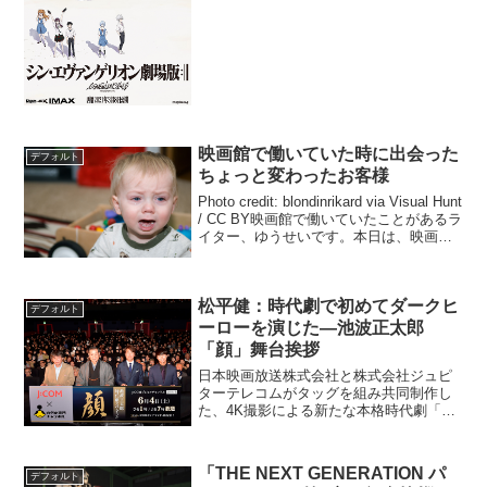
もいいのではと感じた。今や、毎週のよ
うに膨大な映画が...
映画館で働いていた時に出会った
デフォルト
ちょっと変わったお客様
Photo credit: blondinrikard via Visual Hunt
/ CC BY映画館で働いていたことがあるラ
イター、ゆうせいです。本日は、映画館
で働いていたときに出会った、ちょっと
変わった人をご紹介したいと思いま
す。...
松平健：時代劇で初めてダークヒ
デフォルト
ーローを演じた―池波正太郎
「顔」舞台挨拶
日本映画放送株式会社と株式会社ジュピ
ターテレコムがタッグを組み共同制作し
た、4K撮影による新たな本格時代劇「池
波正太郎時代劇スペシャル 顔」の完成披
露試写会が行われ、主演の松平健らが舞
台挨拶に登壇した。「池波正太郎時代劇
「THE NEXT GENERATION パ
デフォルト
スペシャル 顔」完成...