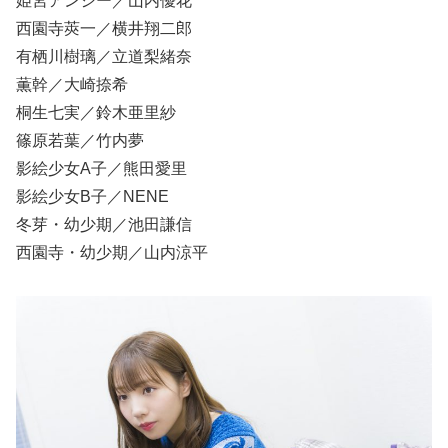
姫宮アンシー／山内優花
西園寺莢一／横井翔二郎
有栖川樹璃／立道梨緒奈
薫幹／大崎捺希
桐生七実／鈴木亜里紗
篠原若葉／竹内夢
影絵少女A子／熊田愛里
影絵少女B子／NENE
冬芽・幼少期／池田謙信
西園寺・幼少期／山内涼平