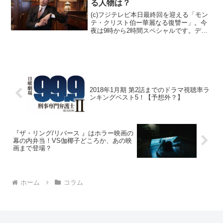
る人物は？
(c)フジテレビ本日最終回を迎える「モン
テ・クリスト伯ー華麗なる復讐ー」。今
夜は9時から2時間スペシャルです。ディ
ーン・フジオカさん演じるモンテ・クリ
スト・真海が最後にどんな行動を取るの
か、真海を取り巻く人々はどんな結末を
迎えるのか今から放...
2018年1月期 第2話までのドラマ視聴率ラ
ンキングベスト5！【予想外？】
『ザ・リング/リバース 』はホラー映画の
幕の内弁当！VS伽椰子どころか、あの映
画まで登場？
ホーム
コラム