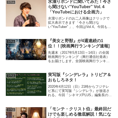
（ラブレター）』3位（NEW）『ワイル
水溜りボンドに聞いてみた！今さ
コラム
ド・スピード Ｉ...
ら聞けない“YouTuber” Vol.４
「YouTubeにおける企画力」
水溜りボンドのお二人画像はクリックで
拡大表示できます「今さら聞けな
い“YouTuber” 」、今回はVol.4。今回も人
気YouTuber“水溜りボンド”さんの独占コ
メントを交えながらお届け中です。今回
は「YouTubeにおける企画力」につ...
『美女と野獣』が4週連続の1
コラム
位！！[映画興行ランキング速報]
先週末（2017年5月13日～14日）の全国
映画興行ランキング（興行通信社発表）
をお届けします。全国映画興行ランキン
グ1位（→）『美女と野獣』2位（→）
『名探偵コナン から紅の恋歌（ラブレ
ター）』3位（NEW）『ガーディアン
実写版『シンデレラ』トリビア＆
コラム
ズ・オブ・ギャラ...
おもしろネタ！
2020年4月12日（日）21時からフジテレ
ビ系にて実写版『シンデレラ』が放送さ
れる。今回「シネマズPLUS」編集長の柳
下が自身のYouTubeチャンネルにて、９
つのトリビア・おもしろネタを解説。
「シネマズPLUS」上においても９つを簡
「モンテ・クリスト伯」最終回だ
コラム
潔に...
けでも楽しめる徹底解説！気にな