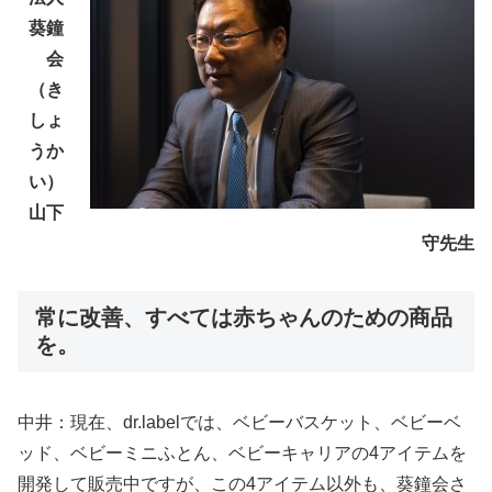
葵鐘
会
（き
しょ
うか
い）
山下
守先生
常に改善、すべては赤ちゃんのための商品
を。
中井：現在、dr.labelでは、ベビーバスケット、ベビーベ
ッド、ベビーミニふとん、ベビーキャリアの4アイテムを
開発して販売中ですが、この4アイテム以外も、葵鐘会さ