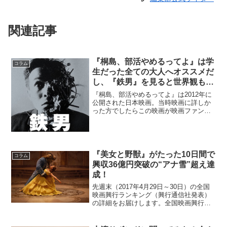
関連記事
『桐島、部活やめるってよ』は学
コラム
生だった全ての大人へオススメだ
し、『鉄男』を見ると世界観も広
がる
『桐島、部活やめるってよ』は2012年に
公開された日本映画。当時映画に詳しか
った方でしたらこの映画が映画ファンの
間で絶賛されまくった記憶も蘇ることで
しょう。「学園モノか」「青春モノか」
そんなイメージでスルーしてしまってい
たらあまりにももった...
『美女と野獣』がたった10日間で
コラム
興収36億円突破の“アナ雪”超え達
成！
先週末（2017年4月29日～30日）の全国
映画興行ランキング（興行通信社発表）
の詳細をお届けします。全国映画興行ラ
ンキング1位（→）『美女と野獣』2位
（→）『名探偵コナン から紅の恋歌