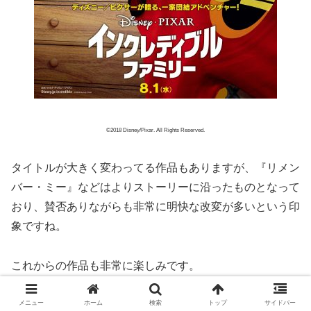
©2018 Disney/Pixar. All Rights Reserved.
タイトルが大きく変わってる作品もありますが、『リメン
バー・ミー』などはよりストーリーに沿ったものとなって
おり、賛否ありながらも非常に明快な改変が多いという印
象ですね。
これからの作品も非常に楽しみです。
(文：シネマズ編集部)
メニュー
ホーム
検索
トップ
サイドバー