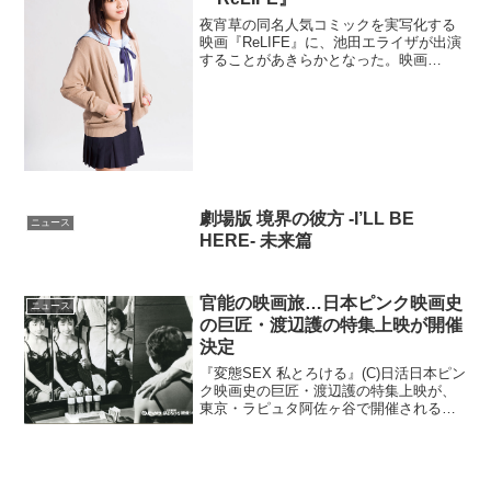
夜宵草の同名人気コミックを実写化する
映画『ReLIFE』に、池田エライザが出演
することがあきらかとなった。映画
『ReLIFE』池田エライザが狩生玲奈役に
海崎新太27歳。現在、ニート。大学院を
卒業後、入社した会社はたったの三ヶ月
で自主退職...
劇場版 境界の彼方 -I’LL BE
ニュース
HERE- 未来篇
官能の映画旅…日本ピンク映画史
ニュース
の巨匠・渡辺護の特集上映が開催
決定
『変態SEX 私とろける』(C)日活日本ピン
ク映画史の巨匠・渡辺護の特集上映が、
東京・ラピュタ阿佐ヶ谷で開催されるこ
とが明らかとなった。溢れんばかりの情
熱と才能をピンク映画に捧げた巨匠、渡
辺護渡辺護は、1965年『あばずれ』で監
督デビュー。...