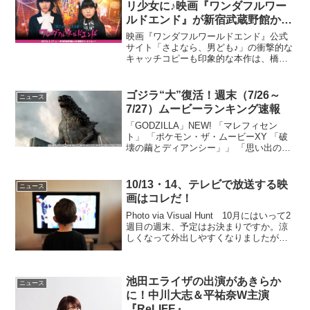
リ少女に♪映画『ワンダフルワー
ルドエンド』が新宿武蔵野館から
公開スタート！
映画『ワンダフルワールドエンド』公式
サイト「さよなら、男ども♪」の衝撃的な
キャッチコピーも印象的な本作は、橋本
愛さん＆ミスiD2014グランプリの蒼波 純
さんのＷ主演で送る“無敵”の絶対少女ムー
ビー♪昨年シングル「きゅるきゅる」でメ
ゴジラ“大”復活！週末（7/26～
ニュース
ジャー...
7/27）ムービーランキング速報
「GODZILLA」NEW! 「マレフィセン
ト」 「ポケモン・ザ・ムービーXY 「破
壊の繭とディアンシー」」 「思い出のマ
ーニー」 「エイトレンジャー2」NEW!
「劇場版 仮面ライダー鎧武」 「烈車
戦隊トッキュウジャー THE MOVIE...
10/13・14、テレビで放送する映
ニュース
画はコレだ！
Photo via Visual Hunt 10月にはいって2
週目の週末、予定はお決まりですか。涼
しくなって外出しやすくなりましたが、
夜はやっぱりゆっくりしたいという人も
多いはず。地上波初放送、是枝裕和監督
の『三度目の殺人』など、注目の4作...
池田エライザの出演があきらか
ニュース
に！中川大志＆平祐奈W主演
『ReLIFE』