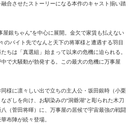
を融合させたストーリーになる本作のキャスト揃い踏
事屋銀ちゃん”を中心に展開。金欠で家賃も払えない
先々のバイト先でなんと天下の将軍様と遭遇する羽目
藤たちは「真選組」始まって以来の危機に迫られる。
戸中で大騒動が勃発する。この最大の危機に万事屋
作同様に凛々しい出で立ちの主人公・坂田銀時（小栗
なざしを向け、お馴染みの“洞爺湖”と彫られた木刀
新八（菅田将暉）に、万事屋の居候で宇宙最強の戦闘
豪華布陣が続々登場。