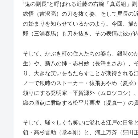
“鬼の副長”と呼ばれる近藤の右腕「真選組」
総悟（吉沢亮）の刀を抜く姿、そして局長の
の始まりを知らせているかのよう。今回、描か
郎（三浦春馬）も刀を抜き、その表情は彼が
そして、かぶき町の住人たちの姿も。銀時の
生）や、新八の姉・志村妙（長澤まさみ）、そし
り、大きな笑いをもたらすことが期待される江
ノ一で銀時のストーカー・猿飛あやめ（夏菜
頼りにする発明家・平賀源外（ムロツヨシ）
織の頂点に君臨する松平片栗虎（堤真一）の
そして、騒々しくも笑いに溢れる江戸の日常と
領・高杉晋助（堂本剛）と、河上万斉（窪田