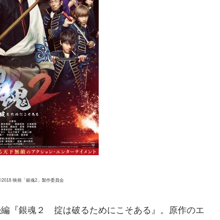
©2018 映画「銀魂2」製作委員会
の続編『銀魂２ 掟は破るためにこそある』。原作のエ