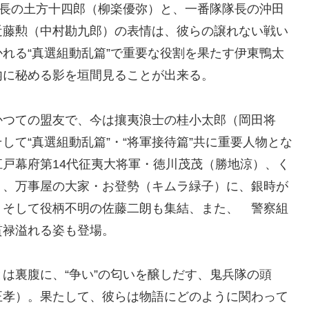
副長の土方十四郎（柳楽優弥）と、一番隊隊長の沖田
近藤勲（中村勘九郎）の表情は、彼らの譲れない戦い
れる“真選組動乱篇”で重要な役割を果たす伊東鴨太
内に秘める影を垣間見ることが出来る。
かつての盟友で、今は攘夷浪士の桂小太郎（岡田将
て“真選組動乱篇”・“将軍接待篇”共に重要人物とな
戸幕府第14代征夷大将軍・徳川茂茂（勝地涼）、く
）、万事屋の大家・お登勢（キムラ緑子）に、銀時が
、そして役柄不明の佐藤二朗も集結、また、 警察組
貫禄溢れる姿も登場。
は裏腹に、“争い”の匂いを醸しだす、鬼兵隊の頭
正孝）。果たして、彼らは物語にどのように関わって