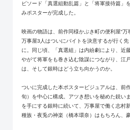
ピソード「真選組動乱篇」と「将軍接待篇」
みポスターが完成した。
映画の物語は、前作同様かぶき町の便利屋“万
万事屋3人はついにバイトを決意するが行く
に。同じ頃、「真選組」は内紛劇により、近
やがて将軍をも巻き込む陰謀につながり、江
は、そして銀時はどう立ち向かうのか。
ついに完成した本ポスタービジュアルは、前
旬）を中心に構成。アツき想いを秘めた鋭いま
を手にする銀時に続いて、万事屋で働く志村
種族・夜兎の神楽（橋本環奈）はもちろん、