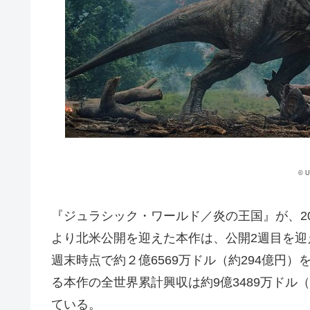
© U
『ジュラシック・ワールド／炎の王国』が、20
より北米公開を迎えた本作は、公開2週目を迎え
週末時点で約２億6569万ドル（約294億円）
る本作の全世界累計興収は約9億3489万ドル（
ている。