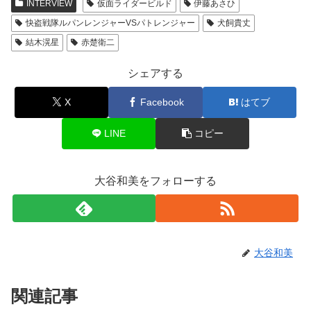
INTERVIEW
仮面ライダービルド
伊藤あさひ
快盗戦隊ルパンレンジャーVSパトレンジャー
犬飼貴丈
結木滉星
赤楚衛二
シェアする
X
Facebook
はてブ
LINE
コピー
大谷和美をフォローする
大谷和美
関連記事