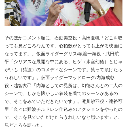
そのほかコメント順に、石動美空役・高田夏帆「どこを取
っても見どころなんです。心拍数がとっても上がる映画に
なってます」。仮面ライダーグリス/猿渡一海役・武田航
平「シリアスな展開な中にある、ヒゲ（氷室幻徳）とじゃ
がいも（猿渡）のコメディなシーンです。笑って頂けたら
うれしいです」。仮面ライダーマッドローグ/内海成彰
役・越智友己「内海としての見所は、幻徳さんとの二人の
シーンで、しかも懐かしい衣装を着てのシーンがあるの
で、そこをみていただきたいです」。滝川紗羽役・滝裕可
里「久々に難波チルドレン仕込みのアクションをやったの
で、そこを見ていただけたらうれしいなと思います」と、
見どころを語った。