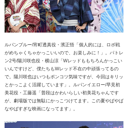
ルパンブルー/宵町透真役・濱正悟「個人的には、ロボ戦
がめちゃくちゃかっこいいので、お楽しみに！」。パトレ
ン2号/陽川咲也役・横山涼「Wレッドももちろんかっこい
いんですけど、僕たちもWレッド不在の中頑張ってるの
で。陽川咲也はいつもポンコツ気味ですが、今回はキリッ
とかっこよく活躍しています」。ルパンイエロー/早見初
美花役・工藤遥「普段はかわいらしい初美花ちゃんです
が、劇場版では無駄にかっこつけてます。この夏やばやば
なやばすぎな映画になってます」。