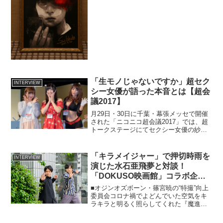
トーキョーグール』のジャパンプレミア
が開催。主演の窪田正孝さんのほか、共
演の鈴木伸之さん、桜田ひよりさん、蒼
井優さん、大泉...
「生モノじゃないですか」超セク
INTERVIEW
シー女優が語った本音とは【超会
議2017】
月29日・30日に千葉・幕張メッセで開催
された「ニコニコ超会議2017」では、超
トークステージにてセクシー女優の紗倉
まなさん、大槻ひびきさん、片桐えりり
かさんをゲストに迎え、大島薫さんによ
るMCで生々しいトークショーが行われま
「キラメイジャー」で押切時雨を
INTERVIEW
した。会場には...
演じた水石亜飛夢と対談！
「DOKUSO映画館」コラボ企画
の取材後記
■オジンオズボーン・篠宮暁の“特撮”向上
委員会コロナ禍でよどんでいた空気をキ
ラキラと明るく照らしてくれた『魔進戦
隊キラメイジャー』。先日のインタビュ
ーで伺った、塚田英明プロデューサーと