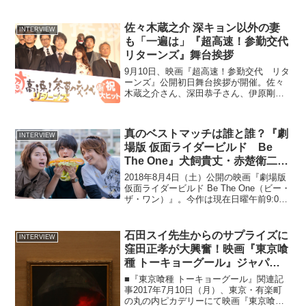
佐々木蔵之介 深キョン以外の妻
INTERVIEW
も「一遍は」『超高速！参勤交代
リターンズ』舞台挨拶
9月10日、映画『超高速！参勤交代 リタ
ーンズ』公開初日舞台挨拶が開催。佐々
木蔵之介さん、深田恭子さん、伊原剛志
さん、寺脇康文さん、知念侑李さん
（Hey!Say!JUMP）、さん、陣内孝則さ
ん、西村雅彦さん、本木克英監督、猿の
真のベストマッチは誰と誰？『劇
INTERVIEW
菊千代さんが登...
場版 仮面ライダービルド Be
The One』犬飼貴丈・赤楚衛二・
武田航平鼎談＆相性診断
2018年8月4日（土）公開の映画『劇場版
仮面ライダービルド Be The One（ビー・
ザ・ワン）』。今作は現在日曜午前9:00
より放送中の『仮面ライダービルド』初
の単独劇場作品です。画像はクリックで
拡大・高画質表示できます。火星から
石田スイ先生からのサプライズに
INTERVIEW
持...
窪田正孝が大興奮！映画『東京喰
種 トーキョーグール』ジャパン
プレミア&舞台挨拶
■『東京喰種 トーキョーグール』関連記
事2017年7月10日（月）、東京・有楽町
の丸の内ピカデリーにて映画『東京喰種