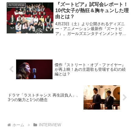
望月卓プロデューサーの「こんな時代だ
『ズートピア』試写会レポート！
INTERVIEW
から、とにかくキラキ...
10代女子が熱狂＆胸キュンした理
由とは？
4月23日（土）より公開されるディズニ
ー・アニメーション最新作『ズートピ
ア』。ガールズエンタテインメントサイ
ト“魔法のiらんど”において、女子限定の
先行試写会イベントが行われました。
『ズートピア』は、動物たちが人間のよ
うに暮らす楽園ズートピ...
傑作『ストリート・オブ・ファイヤー』
が再上映！あの主題歌も登場する幻の続
編とは？
ドラマ「ラストチャンス 再生請負人」、
3つの魅力と1つの懸念
ホーム
INTERVIEW