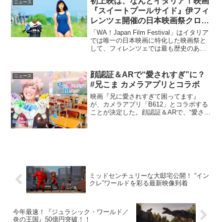
初上映は、なんとイタリア！映画
ニュース
公式...
『スイートプールサイド』伊フィ
レンツェ開催の日本映画祭クロー
ジング作品に決定♪
「WA！Japan Film Festival」はイタリア
では唯一の日本映画に特化した映画祭と
して、フィレンツェでは最も歴史のある
映画館チネマ・オデオンにて8日より開
幕！『舟を編む』や『小さいおうち』の
上映も行われます♪「WA！Japan ...
顔認証＆ARで“愛されすぎ”に？
ニュース
#兄こま カメラアプリとコラボ
映画『兄に愛されすぎて困ってます』
が、カメラアプリ「B612」とコラボする
ことが決定した。顔認証＆ARで、“愛され
すぎ”ストーリー完全再現！映画『兄に愛
されすぎて困ってます』は、累計40万部
を突破した夜神里奈の同名人気コミック
を実写映画化す...
ミッドセンチュリーな大邸宅公開！ “イン
クレ”ワールドを彩る最新映像到着
今年最速！『ジュラシック・ワールド／
炎の王国』50億円突破！！