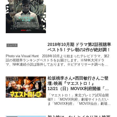
最多4部門に輝いた。今回は、主...
2018年10月期 ドラマ第2話視聴率
ニュース
ベスト5！テレ朝の2作が絶好調！
Photo via Visual Hunt 2018年10月より始まったテレビドラマ、第2
話の視聴率ランキングベスト５をお届けします。※NHK大河ドラ
マ、NHK連続小説は除外しております。※ビデオリサーチ調べを参
考にしております。ドラマ視聴...
松坂桃李さん×西田敏行さんご登
ニュース
壇♪映画『マエストロ！』
12/21（日）MOVIX利府開催「東
北プレミア試写会」ご招待！
「マエストロ！」東北プレミア試写会開
催!!：「MOVIX利府」劇場サイトただい
ま「MOVIX利府」「MOVIX仙台」劇場設
置の応募用紙に必要事項をご記入の上ご
応募頂きました皆さまより抽選で150組
300名様をご招待♪映画『マエストロ！』