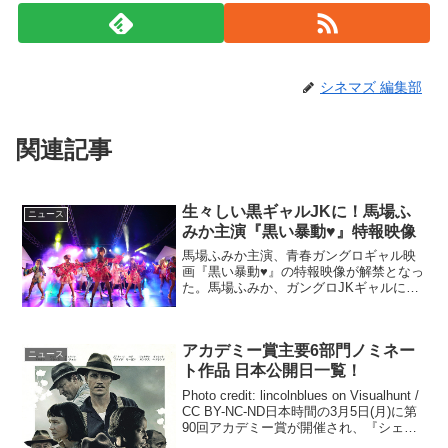
シネマズ 編集部
関連記事
生々しい黒ギャルJKに！馬場ふ
ニュース
みか主演『黒い暴動♥』特報映像
馬場ふみか主演、青春ガングロギャル映
画『黒い暴動♥』の特報映像が解禁となっ
た。馬場ふみか、ガングロJKギャルに！
映画『黒い暴動♥』映画『黒い暴動♥』
は、石川県の片田舎で、ガングロギャル
に目覚めて青春を疾走した女子高生時代
アカデミー賞主要6部門ノミネー
と、その12年後、ア...
ニュース
ト作品 日本公開日一覧！
Photo credit: lincolnblues on Visualhunt /
CC BY-NC-ND日本時間の3月5日(月)に第
90回アカデミー賞が開催され、『シェイ
プ・オブ・ウォーター』が作品賞を含む