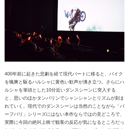
400年前に起きた悲劇を経て現代パートに移ると、バイク
を颯爽と駆るハルシャに黄色い歓声が沸き立つ。さらにハ
ルシャを筆頭とした10分近いダンスシーンに突入する
と、思いのほかタンバリンでシャンシャンとリズムが刻ま
れていく。現代でのダンスシーンは当然のことながら「バ
ーフバリ」シリーズにはない本作ならではの見どころで、
実際に今回の絶叫上映で観客の反応が気になるところだっ