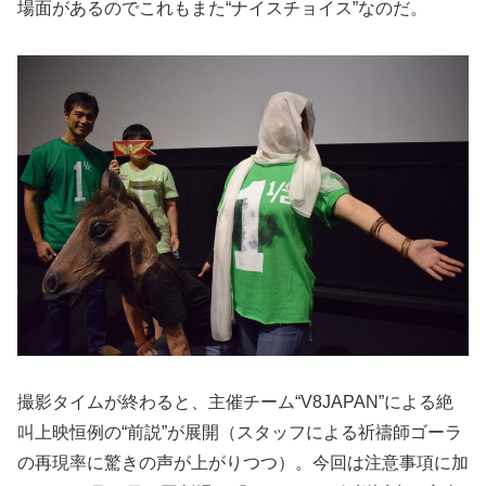
場面があるのでこれもまた“ナイスチョイス”なのだ。
撮影タイムが終わると、主催チーム“V8JAPAN”による絶
叫上映恒例の“前説”が展開（スタッフによる祈禱師ゴーラ
の再現率に驚きの声が上がりつつ）。今回は注意事項に加