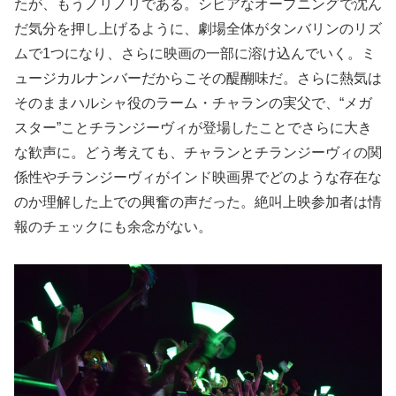
たが、もうノリノリである。シビアなオープニングで沈ん
だ気分を押し上げるように、劇場全体がタンバリンのリズ
ムで1つになり、さらに映画の一部に溶け込んでいく。ミ
ュージカルナンバーだからこその醍醐味だ。さらに熱気は
そのままハルシャ役のラーム・チャランの実父で、“メガ
スター”ことチランジーヴィが登場したことでさらに大き
な歓声に。どう考えても、チャランとチランジーヴィの関
係性やチランジーヴィがインド映画界でどのような存在な
のか理解した上での興奮の声だった。絶叫上映参加者は情
報のチェックにも余念がない。