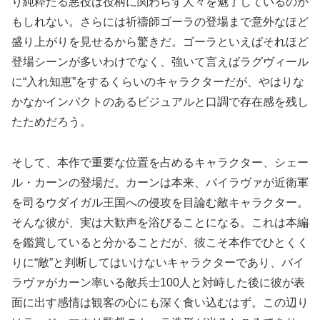
り純粋たる悪役は役柄に関わらず人々を魅了しているのか
もしれない。さらには祈禱師ゴーラの登場まで意外なほど
盛り上がりを見せるから驚きだ。ゴーラといえばそれほど
登場シーンが多いわけでなく、強いて言えばラグヴィール
に“入れ知恵”をするくらいのキャラクターだが、やはりな
かなかインパクトのあるビジュアルと口調で存在感を残し
たためだろう。
そして、本作で重要な位置を占めるキャラクター、シェー
ル・カーンの登場だ。カーンは本来、バイラヴァが近衛軍
を司るウダイガル王国への侵攻を目論む敵キャラクター。
そんな彼が、実は大歓声を浴びることになる。これは本編
を鑑賞していると分かることだが、彼こそ本作でひとくく
りに“敵”と判断してはいけないキャラクターであり、バイ
ラヴァがカーン率いる敵兵士100人と対峙した後に彼が表
面に出す感情は観客の心にも深く食い込むはず。この辺り