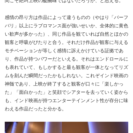
間こそ絶叫上映の醍醐味ではないだろうか、と思える。
感情の昂り方は作品によって違うものの（やはり「バーフ
バリ」以上にラブロマンス面が強いせいか、全体的に黄色
い歓声が多かった）、同じ作品を観ていれば自然とほかの
観客と呼吸がぴたりと合う。それだけ作品が観客に与える
モチベーションが等しく感情に訴えかけている証拠であ
り、作品が持つパワーだといえる。それはエンドロールに
も表れていて、もしかすると最も観客が一体となってリズ
ムを刻んだ瞬間だったかもしれない。これぞインド映画の
神髄であり、上映が終了すると観客が口々に「楽しかっ
た」「面白かった」と笑顔でシアターを去っていく姿から
も、インド映画が持つエンターテインメント性が存分に味
わえる作品だったと分かる。