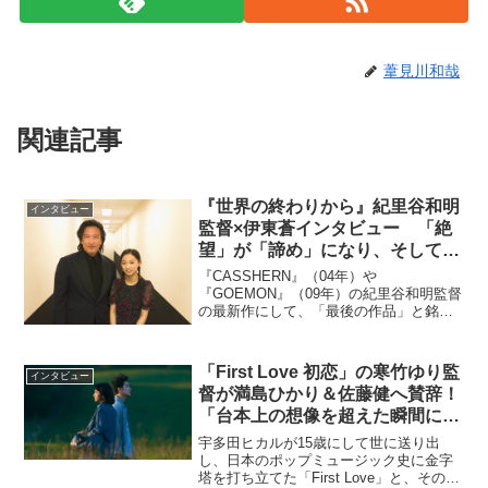
葦見川和哉
関連記事
『世界の終わりから』紀里谷和明
インタビュー
監督×伊東蒼インタビュー 「絶
望」が「諦め」になり、そして
「最後の作品」になった理由
『CASSHERN』（04年）や
『GOEMON』（09年）の紀里谷和明監督
の最新作にして、「最後の作品」と銘打
たれた『世界の終わりから』が2023年4月
7日（金）に公開された。ここでは、紀里
谷和明監督と、主演を務めた伊東蒼への
「First Love 初恋」の寒竹ゆり監
インタビュー
インタビューを...
督が満島ひかり＆佐藤健へ賛辞！
「台本上の想像を超えた瞬間に何
度も立ち会わせてくれた」
宇多田ヒカルが15歳にして世に送り出
し、日本のポップミュージック史に金字
塔を打ち立てた「First Love」と、その19