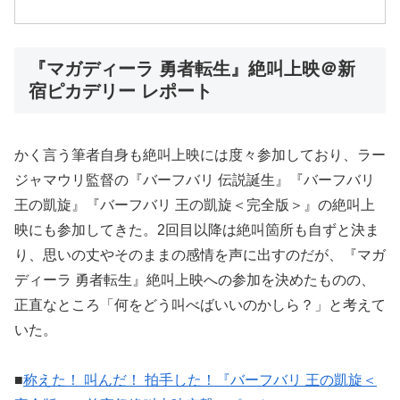
『マガディーラ 勇者転生』絶叫上映＠新
宿ピカデリー レポート
かく言う筆者自身も絶叫上映には度々参加しており、ラー
ジャマウリ監督の『バーフバリ 伝説誕生』『バーフバリ
王の凱旋』『バーフバリ 王の凱旋＜完全版＞』の絶叫上
映にも参加してきた。2回目以降は絶叫箇所も自ずと決ま
り、思いの丈やそのままの感情を声に出すのだが、『マガ
ディーラ 勇者転生』絶叫上映への参加を決めたものの、
正直なところ「何をどう叫べばいいのかしら？」と考えて
いた。
■
称えた！ 叫んだ！ 拍手した！『バーフバリ 王の凱旋＜