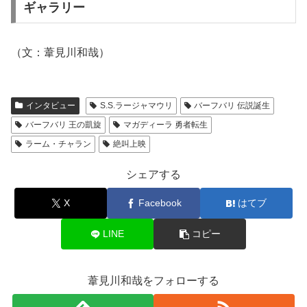
ギャラリー
（文：葦見川和哉）
インタビュー
S.S.ラージャマウリ
バーフバリ 伝説誕生
バーフバリ 王の凱旋
マガディーラ 勇者転生
ラーム・チャラン
絶叫上映
シェアする
X
Facebook
はてブ
LINE
コピー
葦見川和哉をフォローする