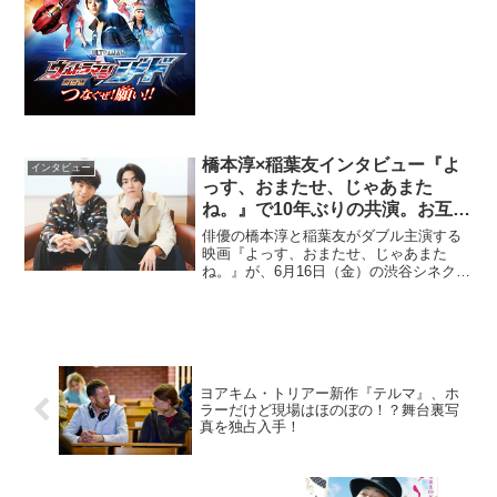
つなぐぜ! 願い!!』に劇場版ゲストヒロイ
ンとして出演する本仮屋ユイカさん。彼
女が演じる比嘉愛琉（ひが・あいる）
は、今作の...
橋本淳×稲葉友インタビュー『よ
インタビュー
っす、おまたせ、じゃあまた
ね。』で10年ぶりの共演。お互い
が感じたこととは？
俳優の橋本淳と稲葉友がダブル主演する
映画『よっす、おまたせ、じゃあまた
ね。』が、6月16日（金）の渋谷シネクイ
ントを皮切りに全国で順次劇場公開され
る。物語はひきこもりの男・ちばしん
（橋本淳）の元に小学校時代の友だち・
ながちん（稲葉友）が現れ...
ヨアキム・トリアー新作『テルマ』、ホ
ラーだけど現場はほのぼの！？舞台裏写
真を独占入手！