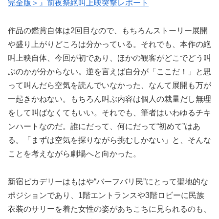
完全版＞』前夜祭絶叫上映突撃レポート
作品の鑑賞自体は2回目なので、もちろんストーリー展開
や盛り上がりどころは分かっている。それでも、本作の絶
叫上映自体、今回が初であり、ほかの観客がどこでどう叫
ぶのかが分からない。逆を言えば自分が「ここだ！」と思
って叫んだら空気を読んでいなかった、なんて展開も万が
一起きかねない。もちろん叫ぶ内容は個人の裁量だし無理
をして叫ばなくてもいい。それでも、筆者はいわゆるチキ
ンハートなのだ。誰にだって、何にだって“初めて”はあ
る。「まずは空気を探りながら挑むしかない」と、そんな
ことを考えながら劇場へと向かった。
新宿ピカデリーはもはや“バーフバリ民”にとって聖地的な
ポジションであり、1階エントランスや3階ロビーに民族
衣装のサリーを着た女性の姿があちこちに見られるのも、