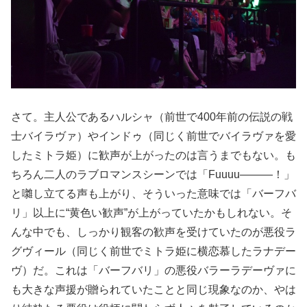
さて。主人公であるハルシャ（前世で400年前の伝説の戦
士バイラヴァ）やインドゥ（同じく前世でバイラヴァを愛
したミトラ姫）に歓声が上がったのは言うまでもない。も
ちろん二人のラブロマンスシーンでは「Fuuuu―――！」
と囃し立てる声も上がり、そういった意味では「バーフバ
リ」以上に“黄色い歓声”が上がっていたかもしれない。そ
んな中でも、しっかり観客の歓声を受けていたのが悪役ラ
グヴィール（同じく前世でミトラ姫に横恋慕したラナデー
ヴ）だ。これは「バーフバリ」の悪役バラーラデーヴァに
も大きな声援が贈られていたことと同じ現象なのか、やは