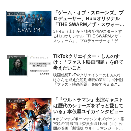
年後に紡いだ「初恋」にインスパイアさ
れたNetflixシリーズ「First Love 初恋」
が、11月24日（木）から...
「ゲーム・オブ・スローンズ」プ
インタビュー
ロデューサー、Huluオリジナル
「THE SWARM／ザ・スウォー
ム」について大いに語る
3月4日（土）から独占配信がスタートす
るHuluオリジナル「THE SWARM／ザ・
スウォーム」。プロデューサーは「ゲー
ム・オブ・スローンズ」の主要プロデュ
ーサーの一人で、数々のエミー賞受賞歴
を誇るフランク・ドルジャー。「THE
TikTokクリエイター・しんのす
インタビュー
SWARM...
け：「ファスト映画問題」を経て
考えたいこと
映画感想TikTokクリエイターのしんのす
けさんを迎えた短期連載の第4回。今回は
「ファスト映画問題」を経て考えること
や、「映画を語ること」について語って
きただきました。＞＞＞前回の記事はこ
ちら＞＞＞短期連載の記事をもっと読
「『ウルトラマン』出演キャスト
インタビュー
む“ファスト映画問...
は歴代のシリーズをずっと愛して
いる」本仮屋ユイカインタビュー
■オジンオズボーンオジンオズボーン・篠
宮暁の“特撮”向上委員会3月10日（土）公
開の映画『劇場版 ウルトラマンジード