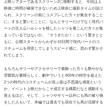
上映シアターであるスクリーン2に移動すると、今回は上
映後に時間が確保できないため上映前に撮影タイムが設け
られ、スクリーンの前にコスプレした方々が集合すること
に。すると驚いたことに、なんとサリーだけでなく現代パ
ートの主人公ハルシャを模したシャツを着こんだ方々が集
まっているではないか。「そうきたか！」という驚きとと
もに、公開スタートからわずか10日間で現代パートのコ
スチュームを用意してしまうスピード感に、思わず驚かさ
れてしまう。
もちろんサリーやアクセサリーで着飾った方々も艶やかな
雰囲気が素晴らしく、劇中でいうと400年の時空を超えた
2つの時代のコスチュームが並ぶ姿は不思議な感覚という
か、イベント上映だからこそ成立する構図だなと感動すら
覚えるほど。そして、シャツやサリー以外にも馬の被り物
をした人もいて、本編では過去でも現在でも馬が活躍する