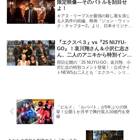
限定映像―そのバトルを刮目せ
よ！
キアヌ・リーブスが最強の殺し屋を演じ
る人気作の続編、映画『ジョン・ウィッ
ク：チャプター2』より、日本オリジナル
限定スポット映像2種が新たに解禁となっ
た。『ジョン・ウィック：チャプター2』
新たな限定スポット映像伝説の殺し屋ジ
『エクスペ３』vs『25 NIJYU-
ニュース
ョン・ウィック(キ...
GO』！哀川翔さん＆小沢仁志さ
ん、二人のアニキから特別インタ
ビュー映像 公開♪
同日公開の「25 NIJYU-GO」哀川翔、小
沢仁志の特別コメント登場！：公式サイ
トNEWSお二人とも「エクスペ」シリー
ズの大ファンで、公開に先駆けてご覧頂
いた本編には大満足のご様子♪哀川さんが
「アクションにかける“思い”が無いと作品
はでき...
「ビルド」「ルパパト」が5年ぶりの快
挙！公開１か月半で興行収入10億円を突
破