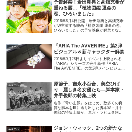
予告解禁！岩田剛典と高畑充希が
ニュース
なった...
重ねる唇…『植物図鑑 運命の
恋、ひろいました』
2016年6月4日公開、岩田剛典と高畑充希
がW主演する映画『植物図鑑 運命の恋、
ひろいました』の予告映像が解禁となっ
た。重なる唇…映画『植物図鑑 運命の
恋、ひろいました』予告解禁「お嬢さ
ん、よかったら俺を拾ってくれません
『ARIA The AVVENIRE』第2弾
ニュース
か？噛みません、しつ...
ビジュアル＆新キャラクター解禁
2015年9月26日よりイベント上映される
『ARIA』シリーズの完全新作『ARIA
The AVVENIRE』の第2弾メインビジュア
ルと2名の新キャラクター情報が解禁とな
った。天野こずえが描く未来形ヒーリン
グコミック『ARIA』。水の星・ア...
原節子、吉永小百合、美空ひば
ニュース
り…麗しき名女優たち―脚本家・
井手俊郎の特集上映
名作『青い山脈』をはじめ、数多くの良
質な脚本を世に送り出した脚本家・井手
俊郎の特集上映が、東京・ラピュタ阿佐
ヶ谷で、本日2016年6月12日より9週間に
わたって開催される。昭和を代表するス
ター女優たちの華やかで繊細な演技の
ジョン・ウィック、2つの新たな
ニュース
数々脚本家・井手俊...