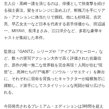
主人公・黒崎一護を演じるのは、俳優として快進撃を続け
る福士蒼汰。髪をオレンジに染め上げ、斬魄刀を手にリア
ル・アクションに体当たりで挑戦。他にも杉咲花、吉沢
亮、早乙女太一など日本を代表する若手俳優から、田辺誠
一、MIYAVI、長澤まさみ、江口洋介など、多彩な豪華キ
ャストが集結した本作。
監督は『GANTZ』シリーズや『アイアムアヒーロー』な
ど、数々の実写アクション大作で高く評価された佐藤信
介。原作の唯一無二な世界観を完全再現！人間が住む“現
世”と、死神たちの“尸魂界”（ソウル・ソサエティ）を舞台
に、それぞれに宿命を背負ったキャラクターが縦横無尽に
躍動し、ド派手にしてスタイリッシュな死闘が繰り広げら
れる。
今回発売されるプレミアム・エディションは3時間を超え