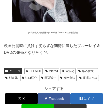
(c)久保帯人／集英社 (c)2018 映画「BLEACH」製作委員会
映画公開時に負けず劣らずな期待に満ちたブルーレイ＆
DVDの発売となりそうだ。
ニュース
BLEACH
MIYAVI
吉沢亮
早乙女太一
杉咲花
江口洋介
田辺誠一
福士蒼汰
長澤まさみ
シェアする
X
Facebook
はてブ