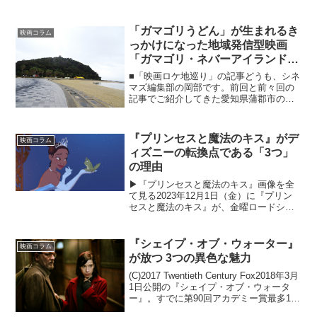
「ガマゴリうどん」が生まれるき
映画コラム
っかけになった地域発信型映画
「ガマゴリ・ネバーアイランド」
のロケ地巡り
■「映画ロケ地巡り」の記事どうも、シネ
マズ編集部の岡部です。前回と前々回の
記事でご紹介してきた愛知県蒲郡市のご
当地うどん「ガマゴリうどん」は、地域
活性化を志す蒲郡シティセールスプロジ
ェクト『ガマゴリ・ら』が展開していま
『プリンセスと魔法のキス』がデ
映画コラム
す。今回は、そんな『ガ...
ィズニーの転換点である「3つ」
の理由
▶『プリンセスと魔法のキス』画像を全
て見る2023年12月1日（金）に『プリン
セスと魔法のキス』が、金曜ロードショ
ーのリクエスト企画により選ばれた、4週
連続のディズニーアニメ映画の第3弾とし
て放送される。2010年に公開された本作
『シェイプ・オブ・ウォーター』
映画コラム
は、ディズ...
が放つ 3つの異色な魅力
(C)2017 Twentieth Century Fox2018年3月
1日公開の『シェイプ・オブ・ウォータ
ー』。すでに第90回アカデミー賞最多13
部門ノミネート作品として話題となって