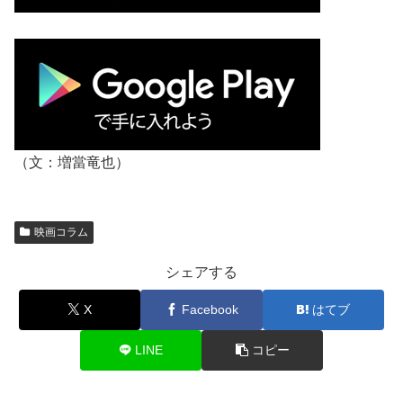
（文：増當竜也）
映画コラム
シェアする
X
Facebook
はてブ
LINE
コピー