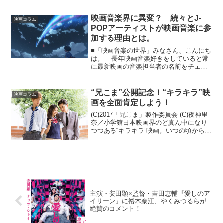
います。観ていただければわかるのです
が、ストーリーも映像...
映画音楽界に異変？ 続々とJ-
映画コラム
POPアーティストが映画音楽に参
加する理由とは。
■「映画音楽の世界」みなさん、こんにち
は。 長年映画音楽好きをしていると常
に最新映画の音楽担当者の名前をチェッ
クするようになるのですが、近年、特に
邦画界の映画音楽でちょっとした変化を
感じるようになりました。それは、いわ
“兄こま”公開記念！“キラキラ”映
映画コラム
ゆる劇伴を専門とする...
画を全面肯定しよう！
(C)2017「兄こま」製作委員会 (C)夜神里
奈／小学館日本映画界のど真ん中になり
つつある“キラキラ”映画。いつの頃から、
誰が言い出したのかいま日本映画界のど
真ん中になりつつある“キラキラ”映画。少
女コミック、ライトノベルの青春ラブス
トー...
主演・安田顕×監督・吉田恵輔『愛しのア
イリーン』に裕木奈江、やくみつるらが
絶賛のコメント！