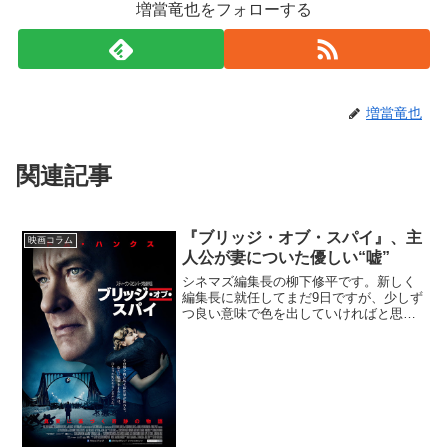
増當竜也をフォローする
増當竜也
関連記事
『ブリッジ・オブ・スパイ』、主
映画コラム
人公が妻についた優しい“嘘”
シネマズ編集長の柳下修平です。新しく
編集長に就任してまだ9日ですが、少しず
つ良い意味で色を出していければと思い
ます。その一つとして、“編集長の新作映
画レビュー"を開始して、ライティングも
少ししていければと考えております。“編
集長の新作映画レ...