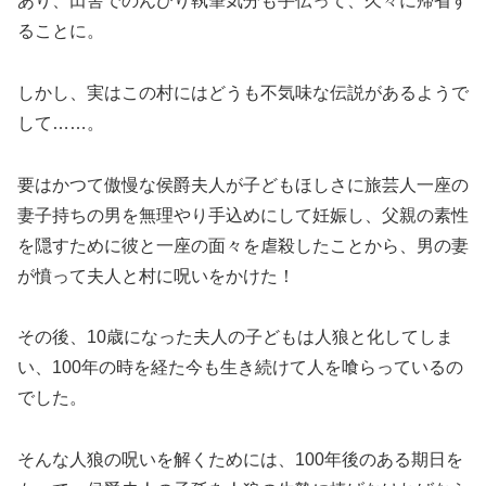
あり、田舎でのんびり執筆気分も手伝って、久々に帰省す
ることに。
しかし、実はこの村にはどうも不気味な伝説があるようで
して……。
要はかつて傲慢な侯爵夫人が子どもほしさに旅芸人一座の
妻子持ちの男を無理やり手込めにして妊娠し、父親の素性
を隠すために彼と一座の面々を虐殺したことから、男の妻
が憤って夫人と村に呪いをかけた！
その後、10歳になった夫人の子どもは人狼と化してしま
い、100年の時を経た今も生き続けて人を喰らっているの
でした。
そんな人狼の呪いを解くためには、100年後のある期日を