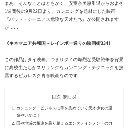
まあ、そんなことはともかく、安室奈美恵引退からおよそ
1週間後の9月22日より、カンニングを題材にした映画
『バッド・ジーニアス危険な天才たち』が公開されます
が……
《キネマニア共和国～レインボー通りの映画街334》
この作品はタイ映画。つまりタイの熾烈な受験戦争を背景
に高校生たちがスリリングなカンニング・テクニックを披
露するピカレスク青春映画なのです！
目次
カンニング・ビジネスに手を染めていく天才少女の運
命やいかに！
国や地域の相違を乗り越えるエンタテインメントの力