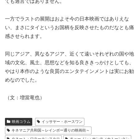
ても過言ではありません。
一方でラストの展開はおよそ今の日本映画ではありえな
い、まさにタイというお国柄を反映させたものだなとも痛
感させられます。
同じアジア、異なるアジア、近くて遠いそれぞれの国や地
域の文化、風土、思想などを知る良ききっかけとしても、
やはり本作のような良質のエンタテインメントは実にお勧
めなのでした。
（文：増當竜也）
映画コラム
イッサヤー・ホースワン
キネマニア共和国～レインボー通りの映画街～
タネート・ワラークンヌクロ
チャーノン・サンティナトーンクン