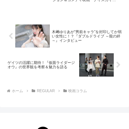
ズ！」！昨年の「したまちコメディ映画
祭」でもプレミア上映されて話題となっ
た本作を、今回はひと足お先に鑑賞させ
て頂...
木﨑ゆりあが“男前キャラ”を封印してか弱
い女性に！？『ダブルドライブ ～龍の絆
～』インタビュー
ゲイツの活躍に期待！『仮面ライダージ
オウ』の世界観を考察＆魅力を語る
ホーム
REGULAR
映画コラム