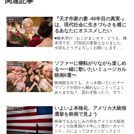
関連記事
『天才作家の妻 -40年目の真実-』
映画コラム
は、現代社会に生きづらさを感じ
るあなたにオススメしたい
■橋本淳の「おこがまシネマ」どうも、橋
本淳です。27回目の更新となりました。
今回もどうぞよろしくお願いします。大
人数の飲み会というのが、昔から苦手で
して、なんとか避けられないかなぁと毎
度思っているのです。しかし、皆さんご
ソファーに寝転がりながら楽しめ
映画コラム
存知の通り、飲み会(...
る〜一緒に歌いたいミュージカル
映画6選〜
映画館を出ても、さっき聴いていたテー
マソングが頭から離れないことってよく
ありますね？ 思わず歌ったり、サウン
ドトラックを探したり…やはり映画の半
分は音楽で決まると言っても過言ではな
いでしょう。とある作品によっては、映
いよいよ本格化、アメリカ大統領
映画コラム
画の90%は音楽が決まる...
選挙を映画で見よう
映画でもおなじみの存在アメリカ大統領
アメリカ合衆国の４年に１度の一大イベ
ント。人によってはオリンピックよりも