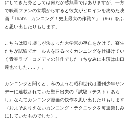
にしてきた身としては何だか感無量ではありますが、一方
で映画ファンの立場からすると彼女がヒロインを務めた映
画『That’s カンニング！史上最大の作戦？』（96）をふ
と思い出したりもします。
こちらは取り壊しが決まった大学寮の存亡をかけて、寮生
たちが試験でオールＡを取るべくカンニングを仕掛けてい
く青春ラブ・コメディの佳作でした（ちなみに主演は山口
達也でした……）。
カンニングと聞くと、私のような昭和世代は週刊少年サン
デーに連載されていた聖日出夫の『試験（テスト）あら
し』なんてカンニング漫画の快作を思い出したりもします
（およそありえないカンニング・テクニックを毎週楽しみ
にしていたものでした）。