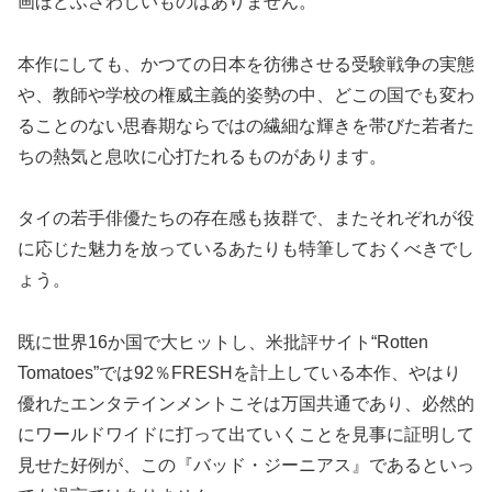
画ほどふさわしいものはありません。
本作にしても、かつての日本を彷彿させる受験戦争の実態
や、教師や学校の権威主義的姿勢の中、どこの国でも変わ
ることのない思春期ならではの繊細な輝きを帯びた若者た
ちの熱気と息吹に心打たれるものがあります。
タイの若手俳優たちの存在感も抜群で、またそれぞれが役
に応じた魅力を放っているあたりも特筆しておくべきでし
ょう。
既に世界16か国で大ヒットし、米批評サイト“Rotten
Tomatoes”では92％FRESHを計上している本作、やはり
優れたエンタテインメントこそは万国共通であり、必然的
にワールドワイドに打って出ていくことを見事に証明して
見せた好例が、この『バッド・ジーニアス』であるといっ