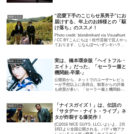
ワールドカップよりも重要な一大イベン
ト、それがアメリカ大統領選挙。現職の
バラク・オバマ大統領が２期目というこ
“恋愛下手のこじらせ系男子”にお
ともあって、民主・共和と...
映画コラム
届けする、年上のお姉様との「駆
け落ち」のススメ！
Photo credit: blondinrikard via Visualhunt
/ CC BYこんにちは！松竹芸能で芸人やっ
ております、じなんぼ〜いずシギハラで
す！前回も映画関連サイトにも関わらず
余談も余談、寄り道ばかりの駄文を書か
せ...
実は、橋本環奈版「ヘイトフル・
映画コラム
エイト」だった、「セーラー服と
機関銃-卒業-」
公開前から、ネットでのユーザーレビュ
ーが予想以上に高得点。観客からの評価
も絶賛が多い、「セーラー服と機関銃-卒
業-」。しかし、ポスターのデザインから
受ける印象、そしてアイドルの橋本環奈
主演という事で、スルーを決め込んでい
「ナイスガイズ！」は、伝説の
映画コラム
る映画ファンの方も多...
「サタデー・ナイト・ライブ」ネ
タが炸裂する爆笑作！
(C)2016 NICE GUYS, LLCいよいよ、2月
18日より全国公開される、バディ物アク
ション＆コメディ映画「ナイスガイ