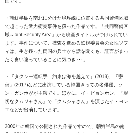
画です。
・朝鮮半島を南北に分けた境界線に位置する共同警備区域
で起こった武力衝突事件を扱った作品です。「共同警備区
域=Joint Security Area」から映画タイトルがつけられてい
ます。事件について、捜査を進める監視委員会の女性ソフ
ィは、生き残った両国の兵士から話を聞くも、証言がまっ
たく食い違っていることに気づき･･･。
・『タクシー運転手 約束は海を越えて』(2018)、『密
偵』(2017)などに出演している韓国きっての名俳優、ソ
ン・ガンホがが主演です。ほかに、イ・ビョンホン、『親
切なクムジャさん』で「クムジャさん」を演じたイ・ヨン
エなどが出演しています。
2000年に韓国で公開された作品ですので、朝鮮半島の南