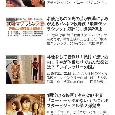
界チャンピオン、ビニー・パジェンサの
実話を描いた映画『ビニー／信じる男』
が本日7月21日より公開となる。世界チャ
ンピオンに輝いた直後に交通事故で瀕死
名優たちの至高の芸が銀幕によみ
の重傷を負い、歩ける...
ニュース
がえる♪シネマ歌舞伎『歌舞伎ク
ラシック』好評につき第2弾上映
決定！
※↓動画は第1弾「歌舞伎クラシック」の
ものです。昨年上映いたしました「歌舞
伎クラシック」第1弾では、六世 中村歌
右衛門の代表作『隅田川』『本朝廿四孝
十種香』、十七世 中村勘三郎はじめ最高
の顔ぶれによる『梅雨小袖昔八丈 髪結新
耳栓をして役作り！負けず嫌い西
ニュース
三』四世 中村...
内まりやが体当たりで挑んだ役と
は？『レインツリーの国』
2015年11月21日（土）より全国公開とな
る映画『レインツリーの国』は、大人気
作家・有川浩著の本作は、「図書館戦
争」シリーズ第二弾の中に登場する架空
の恋愛小説を実際に著者が作品化し、そ
れを実写化したもの。耳栓をして日常を
4回泣ける映画！有村架純主演
ニュース
過ごし役作り本作で...
『コーヒーが冷めないうちに』ポ
スタービジュアル第２弾完成
©2018「コーヒーが冷めないうちに」製