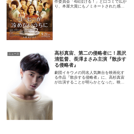
作委員会「4回泣ける！」と口コミで広が
り、本屋大賞にもノミネートされた感涙
のベストセラー小説の実写化『コーヒー
が冷めないうちに』のポスタービジュア
ル第２弾が解禁となった。本作は、古き
良き昭和の時代から...
高杉真宙、第二の侵略者に！黒沢
ニュース
清監督、長澤まさみ主演『散歩す
る侵略者』
劇団イキウメの同名人気舞台を映画化す
る作品『散歩する侵略者』に、高杉真宙
が出演することが明らかとなった。映画
『散歩する侵略者』高杉真宙の出演が決
定数日間の行方不明の後、不仲だった夫
がまるで別人のようになって帰ってき
た。急に穏やかで優しくなっ...