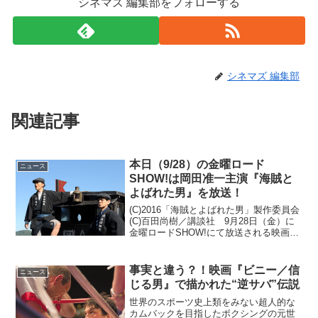
シネマズ 編集部をフォローする
シネマズ 編集部
関連記事
本日（9/28）の金曜ロード
ニュース
SHOW!は岡田准一主演『海賊と
よばれた男』を放送！
(C)2016「海賊とよばれた男」製作委員会
(C)百田尚樹／講談社 9月28日（金）に
金曜ロードSHOW!にて放送される映画
『海賊とよばれた男』(2016)。本作は岡
田さんにとって映画『永遠の０』(2013)
でもタッグを組んだ山崎貴監督、...
事実と違う？！映画『ビニー／信
ニュース
じる男』で描かれた“逆サバ”伝説
世界のスポーツ史上類をみない超人的な
カムバックを目指したボクシングの元世