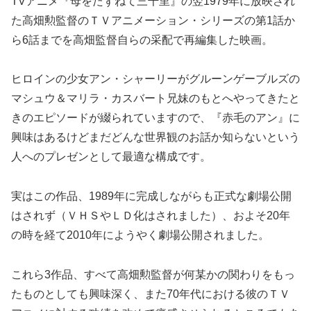
TVアニメ『母をたずねて三千里』の翌1979年に放映され
た高畑勲監督のＴＶアニメーション・シリーズの第1話か
ら6話までを高畑監督自らの采配で再編集した映画。
ヒロインの少女アン・シャーリーがグルーンゲーブルズの
マシュウ＆マリラ・カスバート兄妹のもとへやってきたと
きのエピソードが綴られていますので、『赤毛のアン』に
興味はあるけどまだどんな世界観のお話か知らないという
人へのプレゼンとして最適な構成です。
実はこの作品、1989年に完成しながらも正式な劇場公開
はされず（ＶＨＳやＬＤ化はされました）、およそ20年
の時を経て2010年にようやく劇場公開されました。
これら3作品、すべて高畑勲監督が何某かの関わりをもっ
たものとしても興味深く、また70年代における彼のＴＶ