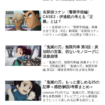
(C)2016 ピカチュウプロジェクト 夏休
み映画の風物詩として久しい大人気フ...
名探偵コナン〈警察学校編〉
アニメ
CASE2：伊達航の考える「正
義」とは？
＞＞＞名探偵コナン「警察学校編」画像
を全て見る（6点）劇場版『名探偵コナン
ハロウィンの花嫁』の公開まで残り1ヶ月
となり、映画に向けてどんどん気持ちが
高まっています。そんな中、遂に警察学
校編第2弾の伊達編が放送となりました。
「鬼滅の刃」無限列車 第3話：炭
アニメ
伊達航は『名探偵...
治郎の言葉、切ないモノローグに
涙腺崩壊
→「鬼滅の刃」無限列車編 画像ギャラリ
ーへ【関連記事】「鬼滅の刃」無限列車
編 第1話：煉獄杏寿郎の生き様を再確認
【関連記事】「鬼滅の刃」無限列車 第2
話：煉獄により引き込まれる必見回！夢
との境い目が鮮明にテレビアニメ「鬼滅
「鬼滅の刃」もっと楽しめる25の
アニメ
の刃」無限列車編が...
記事＜感想/解説/考察まとめ＞
cinemas PLUSでは「鬼滅の刃」関連の記
事を多数掲載！テレビアニメから劇場版
までじっくり楽しめる記事を紹介しま
す。「鬼滅の刃」竈門炭治郎立志編＞＞