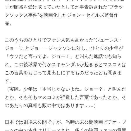
手が賄賂を受け取っていたとして刑事告訴された“ブラッ
クソックス事件”を映画化したジョン・セイルズ監督作
品。
このうちのひとりでファン人気も高かった“シューレス・
ジョー”ことジョー・ジャクソンに対し、ひとりの少年が
「ウソだと言ってよ、ジョー！」と叫んだ逸話でも知ら
れ、この後球界で何かスキャンダルが起きるとマスコミは
この言葉をもじって見出しにするものだったとも聞きま
す。
（実際、少年は「本当じゃないよね、ジョー？」と叫んだ
とか、そもそもマスコミが捏造した言葉であったとか、そ
のあたりの真相も藪の中ではあります……）
日本では劇場未公開ですが、当時の未公開映画ビデオ・ブ
ームの中で本作はリリースされ、多くの映画ファンの賞賛