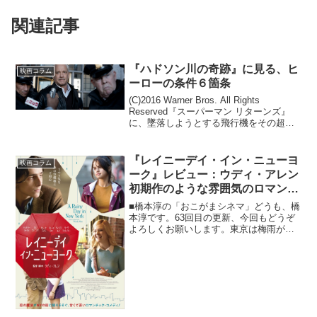
関連記事
『ハドソン川の奇跡』に見る、ヒ
映画コラム
ーローの条件６箇条
(C)2016 Warner Bros. All Rights
Reserved『スーパーマン リターンズ』
に、墜落しようとする飛行機をその超人
的な力によって助け、大惨事を見事回避
するシーンがある。それから3年後の2009
年、現実に飛行機に...
『レイニーデイ・イン・ニューヨ
映画コラム
ーク』レビュー：ウディ・アレン
初期作のような雰囲気のロマンテ
ィックなラブコメ
■橋本淳の「おこがまシネマ」どうも、橋
本淳です。63回目の更新、今回もどうぞ
よろしくお願いします。東京は梅雨が長
引いているのか、雨が降る毎日です。週
間天気予報を見れば、雨マークと曇りマ
ークがつき、ほぼずっと50%。天気予報
の意味がまるでない...