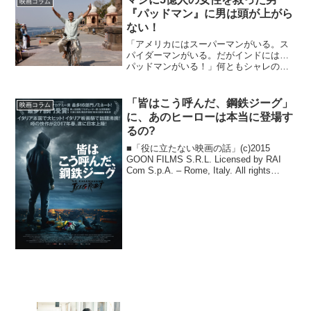
映画コラム
頂くのは12...
『パッドマン』に男は頭が上がら
ない！
「アメリカにはスーパーマンがいる。ス
パイダーマンがいる。だがインドには…
パッドマンがいる！」何ともシャレの効
いた予告編だなあ、などとニマニマしつ
つ、いざ映画を見始めたら、このキャッ
チコピー以外に本作の感動を伝える言葉
「皆はこう呼んだ、鋼鉄ジーグ」
映画コラム
は存在しないかも！ とま...
に、あのヒーローは本当に登場す
るの?
■「役に立たない映画の話」(c)2015
GOON FILMS S.R.L. Licensed by RAI
Com S.p.A. – Rome, Italy. All rights
Reserved.イタリアでも絶大な人気を誇
る、日本のア...