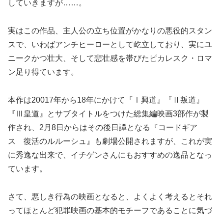
していきますが……。
実はこの作品、主人公の立ち位置がかなりの悪役的スタン
スで、いわばアンチヒーローとして屹立しており、実にユ
ニークかつ壮大、そして悲壮感を帯びたピカレスク・ロマ
ン足り得ています。
本作は20017年から18年にかけて『Ⅰ興道』『Ⅱ叛道』
『Ⅲ皇道』とサブタイトルをつけた総集編映画3部作が製
作され、2月8日からはその後日譚となる『コードギア
ス 復活のルルーシュ』も劇場公開されますが、これが実
に秀逸な出来で、イチゲンさんにもおすすめの逸品となっ
ています。
さて、悪しき行為の映画となると、よくよく考えるとそれ
ってほとんど犯罪映画の基本的モチーフであることに気づ