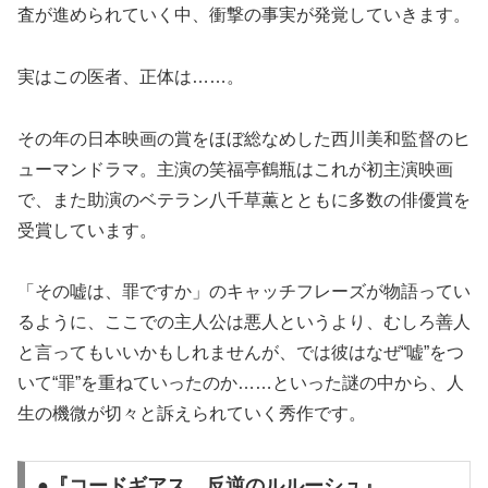
査が進められていく中、衝撃の事実が発覚していきます。
実はこの医者、正体は……。
その年の日本映画の賞をほぼ総なめした西川美和監督のヒ
ューマンドラマ。主演の笑福亭鶴瓶はこれが初主演映画
で、また助演のベテラン八千草薫とともに多数の俳優賞を
受賞しています。
「その嘘は、罪ですか」のキャッチフレーズが物語ってい
るように、ここでの主人公は悪人というより、むしろ善人
と言ってもいいかもしれませんが、では彼はなぜ“嘘”をつ
いて“罪”を重ねていったのか……といった謎の中から、人
生の機微が切々と訴えられていく秀作です。
●『コードギアス 反逆のルルーシュ』