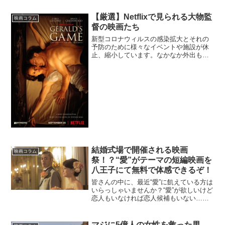
【厳選】Netflixで見られる大物監
映画コラム
督の映画たち
新型コロナウィルスの感染拡大とそれの
予防のために様々なイベントや施設が休
止、縮小しています。なかなか外出もし
づらく、引きこもりがちになりますが、
そんな時こそサブスク動画配信サービス
を活用するチャンスです。Netflix作品は
映画か否かという...
結婚式場で開催される映画
映画コラム
祭！？“愛”がテーマの短編映画を
八王子にて無料で体感できるぞ！
皆さんの中に、最近“愛”に飢えている方は
いらっしゃいませんか？“愛”が欲しいけど
恋人もいなければ恋人候補もいない…そ
んな時は映画を観るのが１番です！華や
かな空想世界で“愛”を感じて、現実の孤独
を忘れちゃいましょう！今回紹介させて
マジに5億人の女性を救った男