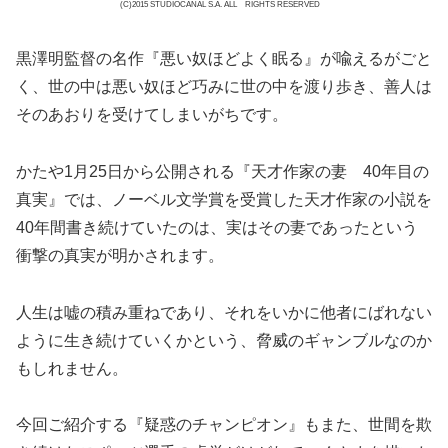
(C)2015 STUDIOCANAL S.A. ALL RIGHTS RESERVED
黒澤明監督の名作『悪い奴ほどよく眠る』が喩えるがごと
く、世の中は悪い奴ほど巧みに世の中を渡り歩き、善人は
そのあおりを受けてしまいがちです。
かたや1月25日から公開される『天才作家の妻 40年目の
真実』では、ノーベル文学賞を受賞した天才作家の小説を
40年間書き続けていたのは、実はその妻であったという
衝撃の真実が明かされます。
人生は嘘の積み重ねであり、それをいかに他者にばれない
ように生き続けていくかという、脅威のギャンブルなのか
もしれません。
今回ご紹介する『疑惑のチャンピオン』もまた、世間を欺