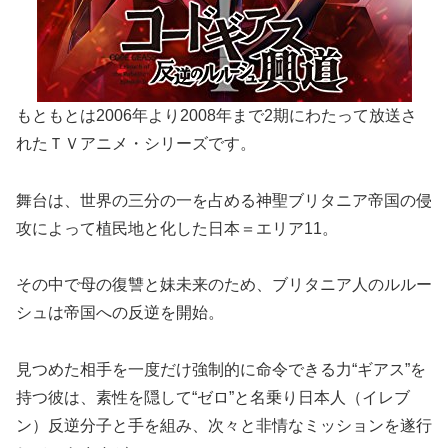
もともとは2006年より2008年まで2期にわたって放送さ
れたＴＶアニメ・シリーズです。
舞台は、世界の三分の一を占める神聖ブリタニア帝国の侵
攻によって植民地と化した日本＝エリア11。
その中で母の復讐と妹未来のため、ブリタニア人のルルー
シュは帝国への反逆を開始。
見つめた相手を一度だけ強制的に命令できる力“ギアス”を
持つ彼は、素性を隠して“ゼロ”と名乗り日本人（イレブ
ン）反逆分子と手を組み、次々と非情なミッションを遂行